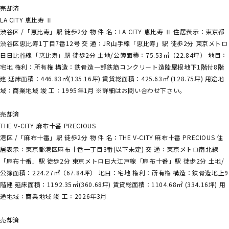
売却済
LA CITY 恵比寿 Ⅱ
渋谷区 /「恵比寿」駅 徒歩2分 物 件 名：LA CITY 恵比寿 Ⅱ 住居表示：東京都
渋谷区恵比寿1丁目7番12号 交 通：JR山手線「恵比寿」駅 徒歩2分 東京メトロ
日日比谷線「恵比寿」駅 徒歩2分 土地/公簿面積：75.53㎡（22.84坪） 地目：
宅地 権利：所有権 構造：鉄骨造一部鉄筋コンクリート造陸屋根地下1階付8階
建 延床面積：446.83㎡(135.16坪) 賃貸総面積：425.63㎡ (128.75坪) 用途地
域：商業地域 竣 工：1995年1月 ※詳細はお問い合わせ下さい。
売却済
THE V-CITY 麻布十番 PRECIOUS
港区 /「麻布十番」駅 徒歩2分 物 件 名：THE V-CITY 麻布十番 PRECIOUS 住
居表示：東京都港区麻布十番一丁目3番(以下未定) 交 通：東京メトロ南北線
「麻布十番」駅 徒歩2分 東京メトロ日大江戸線「麻布十番」駅 徒歩2分 土地/
公簿面積：224.27㎡（67.84坪） 地目：宅地 権利：所有権 構造：鉄骨造地上9
階建 延床面積：1192.35㎡(360.68坪) 賃貸総面積：1104.68㎡ (334.16坪) 用
途地域：商業地域 竣 工：2026年3月
売却済