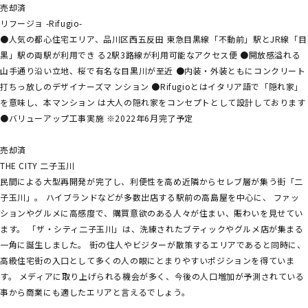
売却済
リフージョ -Rifugio-
●人気の都心住宅エリア、品川区西五反田 東急目黒線「不動前」駅とJR線「目
黒」駅の両駅が利用でき る2駅3路線が利用可能なアクセス便 ●開放感溢れる
山手通り沿い立地、桜で有名な目黒川が至近 ●内装・外装ともにコンクリート
打ちっ放しのデザイナーズマ ンション ●Rifugioとはイタリア語で「隠れ家」
を意味し、本マンション は大人の隠れ家をコンセプトとして設計しております
●バリューアップ工事実施 ※2022年6月完了予定
売却済
THE CITY 二子玉川
民間による大型再開発が完了し、利便性を高め近隣からセレブ層が集う街「二
子玉川」。 ハイブランドなどが多数出店する駅前の高島屋を中心に、 ファッ
ションやグルメに高感度で、購買意欲のある人々が住まい、賑わいを見せてい
ます。 「ザ・シティ二子玉川」は、洗練されたブティックやグルメ店が集まる
一角に誕生しました。 街の住人やビジターが散策するエリアであると同時に、
高級住宅街の入口として多くの人の眼にとまりやすいポジションを得ていま
す。 メディアに取り上げられる機会が多く、今後の人口増加が予測されている
事から商業にも適したエリアと言えるでしょう。