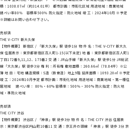
積：1038.07㎡（約314.01坪） 都市計画：市街化区域 用途地域：商業地域
建ぺい率80％ 容積率500％ 防火指定：防火地域 竣 工：2024年10月 ※予定
※詳細はお問い合わせ下さい。
売却済
THE V-CITY 新大久保
【物件概要】 新宿区 / 「新大久保」駅 徒歩1分 物 件 名：THE V-CITY 新大久
保 住居表示：東京都新宿区百人町1-15(以下未定) 地 番：東京都新宿区百人町1
丁目172番9,11,12、175番2 交 通：JR山手線「新大久保」駅 徒歩1分 JR総武
線「大久保」駅 徒歩3分 権 利：所有権 敷地面積：260.66㎡（78.84坪）※公
簿 地 目：宅地 構造規模：S造（鉄骨造）地上9階 延床面積：1093.20㎡ ※予定
竣 工：2024年10月予定 都市計画：市街化地域 用途地域：商業地域・第一種住
居地域 建ぺい率： 80％・60% 容積率：500％・300% 防火指定：防火地
域・準防火地域
売却済
THE CITY 渋谷
【物件概要】 渋谷区 / 「神泉」駅 徒歩3分 物 件 名：THE CITY 渋谷 住居表
示：東京都渋谷区円山町10番11 交 通：京王井の頭線 「 神泉 」駅 徒歩 3分 京