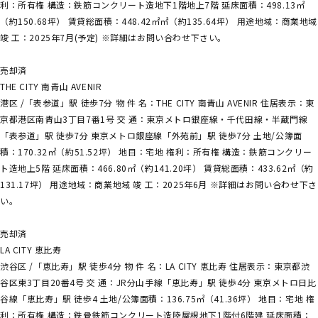
利：所有権 構造：鉄筋コンクリート造地下1階地上7階 延床面積：498.13㎡
（約150.68坪） 賃貸総面積：448.42㎡㎡（約135.64坪） 用途地域：商業地域
竣 工：2025年7月(予定) ※詳細はお問い合わせ下さい。
売却済
THE CITY 南青山 AVENIR
港区 /「表参道」駅 徒歩7分 物 件 名：THE CITY 南青山 AVENIR 住居表示：東
京都港区南青山3丁目7番1号 交 通：東京メトロ銀座線・千代田線・半蔵門線
「表参道」駅 徒歩7分 東京メトロ銀座線「外苑前」駅 徒歩7分 土地/公簿面
積：170.32㎡（約51.52坪） 地目：宅地 権利：所有権 構造：鉄筋コンクリー
ト造地上5階 延床面積：466.80㎡（約141.20坪） 賃貸総面積：433.62㎡（約
131.17坪） 用途地域：商業地域 竣 工：2025年6月 ※詳細はお問い合わせ下さ
い。
売却済
LA CITY 恵比寿
渋谷区 /「恵比寿」駅 徒歩4分 物 件 名：LA CITY 恵比寿 住居表示：東京都渋
谷区東3丁目20番4号 交 通：JR分山手線「恵比寿」駅 徒歩4分 東京メトロ日比
谷線「恵比寿」駅 徒歩4 土地/公簿面積：136.75㎡（41.36坪） 地目：宅地 権
利：所有権 構造：鉄骨鉄筋コンクリート造陸屋根地下1階付6階建 延床面積：