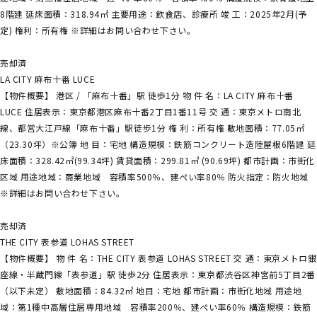
8階建 延床面積：318.94㎡ 主要用途：飲食店、診療所 竣 工：2025年2月(予
定) 権利：所有権 ※詳細はお問い合わせ下さい。
売却済
LA CITY 麻布十番 LUCE
【物件概要】 港区 / 「麻布十番」駅 徒歩1分 物 件 名：LA CITY 麻布十番
LUCE 住居表示：東京都港区麻布十番2丁目1番11号 交 通：東京メトロ南北
線、都営大江戸線「麻布十番」駅徒歩1分 権 利：所有権 敷地面積：77.05㎡
（23.30坪）※公簿 地 目：宅地 構造規模：鉄筋コンクリート造陸屋根6階建 延
床面積：328.42㎡(99.34坪) 賃貸面積：299.81㎡ (90.69坪) 都市計画：市街化
区域 用途地域：商業地域 容積率500％、建ぺい率80％ 防火指定：防火地域
※詳細はお問い合わせ下さい。
売却済
THE CITY 表参道 LOHAS STREET
【物件概要】 物 件 名：THE CITY 表参道 LOHAS STREET 交 通：東京メトロ銀
座線・半蔵門線「表参道」駅 徒歩2分 住居表示：東京都渋谷区神宮前5丁目2番
（以下未定） 敷地面積：84.32㎡ 地目：宅地 都市計画：市街化地域 用途地
域：第1種中高層住居専用地域 容積率200％、建ぺい率60％ 構造規模：鉄筋