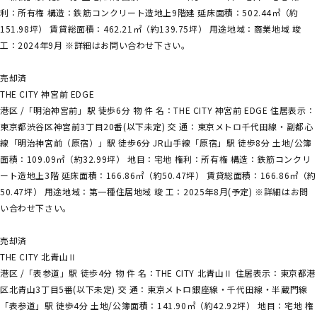
利：所有権 構造：鉄筋コンクリート造地上9階建 延床面積：502.44㎡（約
151.98坪） 賃貸総面積：462.21㎡（約139.75坪） 用途地域：商業地域 竣
工：2024年9月 ※詳細はお問い合わせ下さい。
売却済
THE CITY 神宮前 EDGE
港区 /「明治神宮前」駅 徒歩6分 物 件 名：THE CITY 神宮前 EDGE 住居表示：
東京都渋谷区神宮前3丁目20番(以下未定) 交 通：東京メトロ千代田線・副都心
線「明治神宮前（原宿）」駅 徒歩6分 JR山手線「原宿」駅 徒歩8分 土地/公簿
面積：109.09㎡（約32.99坪） 地目：宅地 権利：所有権 構造：鉄筋コンクリ
ート造地上3階 延床面積：166.86㎡（約50.47坪） 賃貸総面積：166.86㎡（約
50.47坪） 用途地域：第一種住居地域 竣 工：2025年8月(予定) ※詳細はお問
い合わせ下さい。
売却済
THE CITY 北青山Ⅱ
港区 /「表参道」駅 徒歩4分 物 件 名：THE CITY 北青山Ⅱ 住居表示：東京都港
区北青山3丁目5番(以下未定) 交 通：東京メトロ銀座線・千代田線・半蔵門線
「表参道」駅 徒歩4分 土地/公簿面積：141.90㎡（約42.92坪） 地目：宅地 権