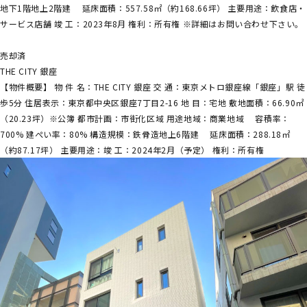
地下1階地上2階建 延床面積：557.58㎡（約168.66坪） 主要用途：飲食店・
サービス店舗 竣 工：2023年8月 権利：所有権 ※詳細はお問い合わせ下さい。
売却済
THE CITY 銀座
【物件概要】 物 件 名：THE CITY 銀座 交 通：東京メトロ銀座線「銀座」駅 徒
歩5分 住居表示：東京都中央区銀座7丁目2-16 地 目：宅地 敷地面積：66.90㎡
（20.23坪）※公簿 都市計画：市街化区域 用途地域：商業地域 容積率：
700% 建ぺい率：80% 構造規模：鉄骨造地上6階建 延床面積：288.18㎡
（約87.17坪） 主要用途：竣 工：2024年2月（予定） 権利：所有権