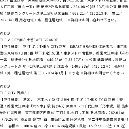
大江戸線「麻布十番」駅 徒歩2分 敷地面積：284.08㎡ (85.93坪)※公簿 構造規
模：鉄筋コンクリート造地上5階 延床面積：668.21㎡（202.13坪） 竣 工：
2023年6月 用途地域：第一種住居地域 ※詳細はお問い合わせ下さい。
売却済
THE V-CITY麻布十番EAST GRANDE
【物件概要】 物 件 名：THE V-CITY麻布十番EAST GRANDE 住居表示：東京都
港区東麻布3丁目5番(以下未定) 交 通：東京メトロ南北線、都営大江戸線「麻布
十番」駅徒歩1分 敷地面積：440.23㎡（133.17坪）※公簿 構造規模：鉄筋コ
ンクリート造 地下1階地上6階建 延床面積：1405.33㎡（425.12坪） 用途地
域：第一種住居地域 竣 工：2024年3月末 ※予定 ※詳細はお問合せください
売却済
THE CITY 西麻布Ⅱ
【物件概要】 港区 / 「六本木」駅 徒歩6分 物 件 名：THE CITY 西麻布Ⅱ 交
通：都営大江戸線「六本木」駅 徒歩6分 東京メトロ千代田線「乃木坂」駅 徒歩
9分 住居表示：東京都港区西麻布1丁目9-5 地 目：宅地 敷地面積：262.04㎡
（79.26坪）※公簿 都市計画：市街化区域 用途地域：第二種中高層住居専用地
域 容積率：300％ 建ぺい率：60％ 構造規模：鉄筋コンクリート造（RC造）