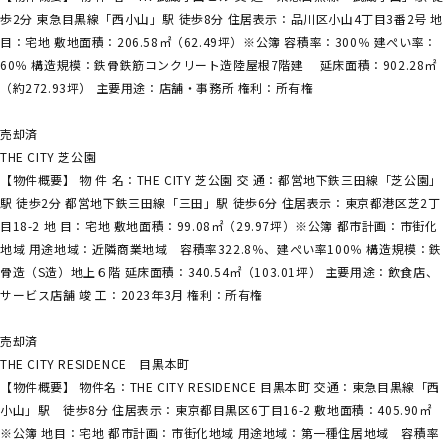
歩2分 東急目黒線「西小山」駅 徒歩8分 住居表示：品川区小山4丁目3番2号 地
目：宅地 敷地面積：206.58㎡（62.49坪）※公簿 容積率：300％ 建ぺい率：
60％ 構造規模：鉄骨鉄筋コンクリート造陸屋根7階建 延床面積：902.28㎡
（約272.93坪） 主要用途：店舗・事務所 権利：所有権
売却済
THE CITY 芝公園
【物件概要】 物 件 名：THE CITY 芝公園 交 通：都営地下鉄三田線「芝公園」
駅 徒歩2分 都営地下鉄三田線「三田」駅 徒歩6分 住居表示：東京都港区芝2丁
目18-2 地 目：宅地 敷地面積：99.08㎡（29.97坪）※公簿 都市計画：市街化
地域 用途地域：近隣商業地域 容積率322.8％、建ぺい率100％ 構造規模：鉄
骨造（S造）地上６階 延床面積：340.54㎡（103.01坪） 主要用途：飲食店、
サービス店舗 竣 工：2023年3月 権利：所有権
売却済
THE CITY RESIDENCE 目黒本町
【物件概要】 物件名：THE CITY RESIDENCE 目黒本町 交通：東急目黒線「西
小山」駅 徒歩8分 住居表示：東京都目黒区6丁目16-2 敷地面積：405.90㎡
※公簿 地目：宅地 都市計画：市街化地域 用途地域：第一種住居地域 容積率