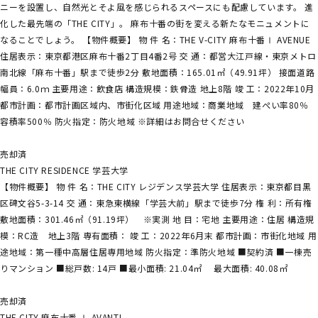
ニーを設置し、自然光とそよ風を感じられるスペースにも配慮しています。 進
化した最先端の「THE CITY」。 麻布十番の街を変える新たなモニュメントに
なることでしょう。 【物件概要】 物 件 名：THE V-CITY 麻布十番Ⅰ AVENUE
住居表示：東京都港区麻布十番2丁目4番2号 交 通：都営大江戸線・東京メトロ
南北線「麻布十番」駅まで徒歩2分 敷地面積：165.01㎡（49.91坪） 接面道路
幅員：6.0ｍ 主要用途：飲食店 構造規模：鉄骨造 地上8階 竣 工：2022年10月
都市計画：都市計画区域内、市街化区域 用途地域：商業地域 建ぺい率80％
容積率500％ 防火指定：防火地域 ※詳細はお問合せください
売却済
THE CITY RESIDENCE 学芸大学
【物件概要】 物 件 名：THE CITY レジデンス学芸大学 住居表示：東京都目黒
区碑文谷5-3-14 交 通：東急東横線「学芸大前」駅まで徒歩7分 権 利：所有権
敷地面積：301.46㎡（91.19坪） ※実測 地 目：宅地 主要用途：住居 構造規
模：RC造 地上3階 専有面積： 竣 工：2022年6月末 都市計画：市街化地域 用
途地域：第一種中高層住居専用地域 防火指定：準防火地域 ■契約済 ■一棟売
りマンション ■総戸数: 14戸 ■最小面積: 21.04㎡ 最大面積: 40.08㎡
売却済
THE CITY 麻布十番 Ⅰ AVANTI