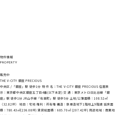
物件情報
PROPERTY
販売中
THE V-CITY 銀座 PRECIOUS
中央区 /「銀座」駅 徒歩1分 物 件 名：THE V-CITY 銀座 PRECIOUS 住居表
示：東京都中央区銀座五丁目4番(以下未定) 交 通：東京メトロ日比谷線「銀
座」駅 徒歩1分 JR山手線「有楽町」駅 徒歩5分 土地/公簿面積：108.52㎡
（32.82坪） 地目：宅地 権利：所有権 構造：鉄骨造地下1階地上9階建 延床面
積：780.43㎡(236.08坪) 賃貸総面積：685.70㎡ (207.42坪) 用途地域：商業地