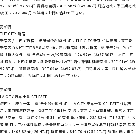
520.69㎡(157.50坪) 賃貸総面積：479.56㎡ (145.06坪) 用途地域：準工業地域
竣 工：2020年7月 ※詳細はお問い合わせ下さい。
売却済
THE CITY 新宿
新宿区 / 「西武新宿」駅 徒歩2分 物 件 名：THE CITY 新宿 住居表示：東京都
新宿区百人町1丁目8番8号 交 通：西武新宿線「西武新宿」駅 徒歩2分 JR山手
線「新大久保」駅 徒歩4分 土地/公簿面積：124.97㎡（約37.80坪） 地目：宅
地 権利：所有権 構造：鉄骨造陸屋根地下1階付3階建 延床面積：307.01㎡（約
92.87坪） 賃貸総面積：307.00㎡（約92.83坪） 用途地域：第一種住居地域 
工：2024年6月 ※詳細はお問い合わせ下さい。
売却済
LA CITY 麻布十番 CELESTE
港区 / 「麻布十番」駅 徒歩4分 物 件 名：LA CITY 麻布十番 CELESTE 住居表
示：東京都港区麻布十番3丁目10番1号 交 通：東京メトロ南北線、都営大江戸
線「麻布十番」駅徒歩4分 権 利：所有権 敷地面積：235.83㎡（71.33坪）※公
簿 地 目：宅地 構造規模：鉄骨鉄筋コンクリート造陸屋根地下1階付8階建 延床
面積：1409.82㎡(426.47坪) 賃貸面積：840.70㎡ (254.27坪) 都市計画：市街