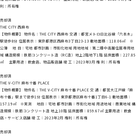
利：所有権
売却済
THE CITY 西麻布
【物件概要】 物件名：THE CITY 西麻布 交通：都営メトロ日比谷線「六本木」
駅徒歩8分 住居表示：東京都港区西麻布3丁目23-13 敷地面積：118.06㎡ ※
公簿 地 目：宅地 都市計画：市街化地域 用地地域：第二種中高層住居専用地
域 構造規模：鉄筋コンクリート造（RC造）地上2階地下1階 延床面積：227.85
㎡ 主要用途：飲食店、物品販店舗 竣 工：2023年3月 権 利：所有権
売却済
THE V-CITY 麻布十番 PLACE
【物件概要】 物件名：THE V-CITY 麻布十番 PLACE 交 通：都営大江戸線「麻
布十番」駅まで徒歩1分 住居表示：東京都港区麻布十番1丁目6-1 敷地面積：
157.19㎡ ※実測 地目：宅地 都市計画：市街化地域 用途地域：商業地域 構
造規模：鉄筋コンクリート造 地上10階 延床面積：859.67㎡ 主要用途：飲食
店・サービス店舗 竣 工：2023年2月 権利：所有権
売却済