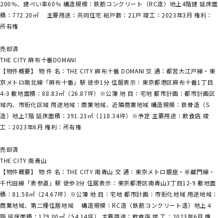
200％、建ぺい率60％ 構造規模：鉄筋コンクリート（RC造）地上4階建 延床
積：772.20㎡ 主要用途：共同住宅 総戸数：21戸 竣工：2023年3月 権利：
所有権
売却済
THE CITY 麻布十番DOMANI
【物件概要】 物 件 名：THE CITY 麻布十番 DOMANI 交 通：都営大江戸線・東
京メトロ南北線「麻布十番」駅 徒歩1分 住居表示：東京都港区麻布十番1丁目
4-3 敷地面積：88.83㎡（26.87坪）※公簿 地 目：宅地 都市計画：都市計画区
域内、市街化区域 用途地域：商業地域、近隣商業地域 構造規模：鉄骨造（S
造）地上7階 延床面積：391.23㎡（118.34坪）※予定 主要用途：飲食店 竣
工：2023年6月 権利：所有権
売却済
THE CITY 南青山
【物件概要】 物 件 名：THE CITY 南青山 交 通：東京メトロ銀座・半蔵門線・
千代田線「表参道」駅 徒歩3分 住居表示：東京都港区南青山3丁目12-9 敷地面
積：81.58㎡（24.67坪）※公簿 地 目：宅地 都市計画：市街化地域 用途地域：
商業地域、第二種住居地域 構造規模：RC造（鉄筋コンクリート造）地上４
階 延床面積：179.00㎡（54.14坪） 主要用途：飲食店 竣 工：2023年6月 権