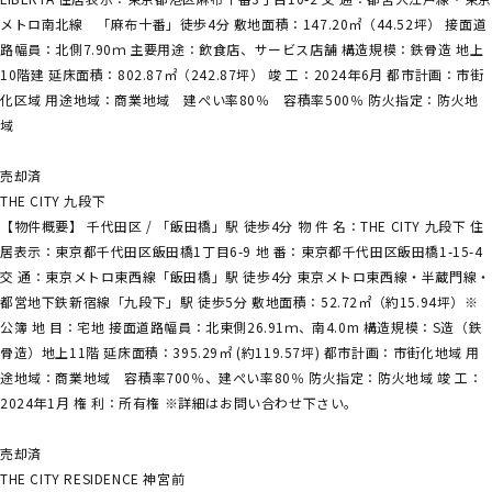
メトロ南北線 「麻布十番」徒歩4分 敷地面積：147.20㎡（44.52坪） 接面道
路幅員：北側7.90ｍ 主要用途：飲食店、サービス店舗 構造規模：鉄骨造 地上
10階建 延床面積：802.87㎡（242.87坪） 竣 工：2024年6月 都市計画：市街
化区域 用途地域：商業地域 建ぺい率80％ 容積率500％ 防火指定：防火地
域
売却済
THE CITY 九段下
【物件概要】 千代田区 / 「飯田橋」駅 徒歩4分 物 件 名：THE CITY 九段下 住
居表示：東京都千代田区飯田橋1丁目6-9 地 番：東京都千代田区飯田橋1-15-4
交 通：東京メトロ東西線「飯田橋」駅 徒歩4分 東京メトロ東西線・半蔵門線・
都営地下鉄新宿線「九段下」駅 徒歩5分 敷地面積：52.72㎡（約15.94坪）※
公簿 地 目：宅地 接面道路幅員：北東側26.91ｍ、南4.0m 構造規模：S造（鉄
骨造）地上11階 延床面積：395.29㎡ (約119.57坪) 都市計画：市街化地域 用
途地域：商業地域 容積率700％、建ぺい率80％ 防火指定：防火地域 竣 工：
2024年1月 権 利：所有権 ※詳細はお問い合わせ下さい。
売却済
THE CITY RESIDENCE 神宮前