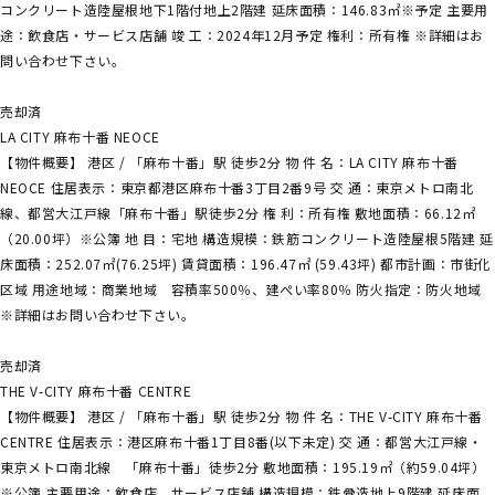
コンクリート造陸屋根地下1階付地上2階建 延床面積：146.83㎡※予定 主要用
途：飲食店・サービス店舗 竣 工：2024年12月予定 権利：所有権 ※詳細はお
問い合わせ下さい。
売却済
LA CITY 麻布十番 NEOCE
【物件概要】 港区 / 「麻布十番」駅 徒歩2分 物 件 名：LA CITY 麻布十番
NEOCE 住居表示：東京都港区麻布十番3丁目2番9号 交 通：東京メトロ南北
線、都営大江戸線「麻布十番」駅徒歩2分 権 利：所有権 敷地面積：66.12㎡
（20.00坪）※公簿 地 目：宅地 構造規模：鉄筋コンクリート造陸屋根5階建 延
床面積：252.07㎡(76.25坪) 賃貸面積：196.47㎡ (59.43坪) 都市計画：市街化
区域 用途地域：商業地域 容積率500％、建ぺい率80％ 防火指定：防火地域
※詳細はお問い合わせ下さい。
売却済
THE V-CITY 麻布十番 CENTRE
【物件概要】 港区 / 「麻布十番」駅 徒歩2分 物 件 名：THE V-CITY 麻布十番
CENTRE 住居表示：港区麻布十番1丁目8番(以下未定) 交 通：都営大江戸線・
東京メトロ南北線 「麻布十番」徒歩2分 敷地面積：195.19㎡（約59.04坪）
※公簿 主要用途：飲食店、サービス店舗 構造規模：鉄骨造地上9階建 延床面