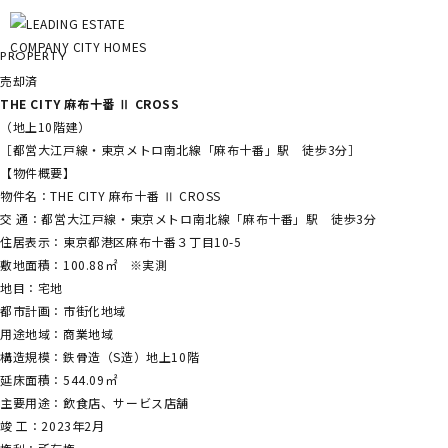
物件情報
PROPERTY
売却済
THE CITY 麻布十番 Ⅱ CROSS
（地上10階建）
［都営大江戸線・東京メトロ南北線「麻布十番」駅 徒歩3分］
【物件概要】
物件名：THE CITY 麻布十番 Ⅱ CROSS
交 通：都営大江戸線・東京メトロ南北線「麻布十番」駅 徒歩3分
住居表示：東京都港区麻布十番３丁目10-5
敷地面積：100.88㎡ ※実測
地目：宅地
都市計画：市街化地域
用途地域：商業地域
構造規模：鉄骨造（S造）地上10階
延床面積：544.09㎡
主要用途：飲食店、サービス店舗
竣 工：2023年2月