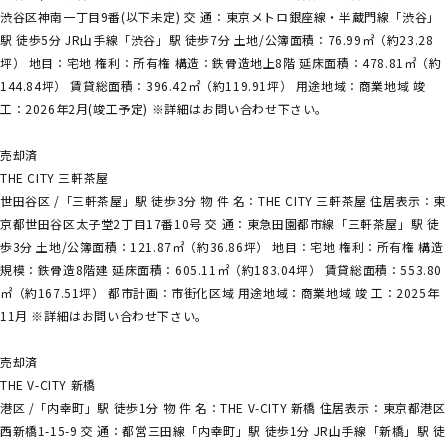
渋谷区神南一丁目9番(以下未定) 交 通：東京メトロ銀座線・半蔵門線「渋谷」
駅 徒歩5分 JR山手線「渋谷」駅 徒歩7分 土地/公簿面積：76.99㎡（約23.28
坪） 地目：宅地 権利：所有権 構造：鉄骨造地上8階 延床面積：478.81㎡（約
144.84坪） 賃貸総面積：396.42㎡（約119.91坪） 用途地域：商業地域 竣
工：2026年2月(竣工予定) ※詳細はお問い合わせ下さい。
売却済
THE CITY 三軒茶屋
世田谷区 /「三軒茶屋」駅 徒歩3分 物 件 名：THE CITY 三軒茶屋 住居表示：東
京都世田谷区太子堂2丁目17番10号 交 通：東急田園都市線「三軒茶屋」駅 徒
歩3分 土地/公簿面積：121.87㎡（約36.86坪） 地目：宅地 権利：所有権 構造
規模：鉄骨造8階建 延床面積：605.11㎡（約183.04坪） 賃貸総面積：553.80
㎡（約167.51坪） 都市計画：市街化区域 用途地域：商業地域 竣 工：2025年
11月 ※詳細はお問い合わせ下さい。
売却済
THE V-CITY 新橋
港区 /「内幸町」駅 徒歩1分 物 件 名：THE V-CITY 新橋 住居表示：東京都港区
西新橋1-15-9 交 通：都営三田線「内幸町」駅 徒歩1分 JR山手線「新橋」駅 徒