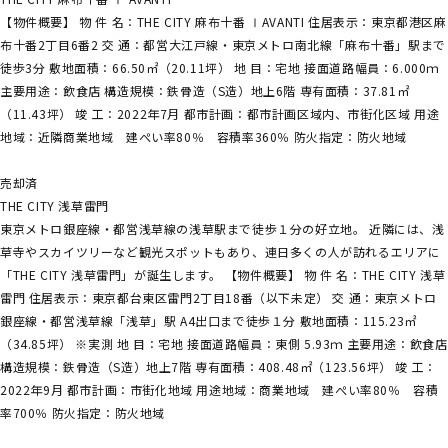
【物件概要】 物 件 名：THE CITY 麻布十番 ⅠAVANTI 住居表示：東京都港区麻
布十番2丁目6番2 交 通：都営大江戸線・東京メトロ南北線「麻布十番」駅まで
徒歩3分 敷地面積：66.50㎡（20.11坪） 地 目：宅地 接面道路幅員：6.000ｍ
主要用途：飲食店 構造規模：鉄骨造（S造）地上6階 専有面積：37.81㎡
（11.43坪） 竣 工：2022年7月 都市計画：都市計画区域内、市街化区域 用途
地域：近隣商業地域 建ぺい率80％ 容積率360％ 防火指定：防火地域
売却済
THE CITY 浅草雷門
東京メトロ銀座線・都営浅草線の浅草駅まで徒歩１分の好立地。 近隣には、浅
草寺やスカイツリーなど観光スポットもあり、連日多くの人が訪れるエリアに
「THE CITY 浅草雷門」が誕生します。 【物件概要】 物 件 名：THE CITY 浅草
雷門 住居表示：東京都台東区雷門2丁目18番（以下未定） 交 通：東京メトロ
銀座線・都営浅草線「浅草」駅 A4出口まで徒歩１分 敷地面積：115.23㎡
（34.85坪） ※実測 地 目：宅地 接面道路幅員：東側 5.93ｍ 主要用途：飲食店
構造規模：鉄骨造（S造）地上7階 専有面積：408.48㎡（123.56坪） 竣 工：
2022年9月 都市計画：市街化地域 用途地域：商業地域 建ぺい率80％ 容積
率700％ 防火指定：防火地域