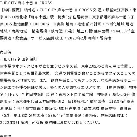
THE CITY 麻布十番 Ⅱ CROSS
【物件概要】 物件名：THE CITY 麻布十番 Ⅱ CROSS 交 通：都営大江戸線・東
京メトロ南北線「麻布十番」駅 徒歩3分 住居表示：東京都港区麻布十番３丁
目10-5 敷地面積：100.88㎡ ※実測 地目：宅地 都市計画：市街化地域 用途
地域：商業地域 構造規模：鉄骨造（S造）地上10階 延床面積：544.09㎡ 主
要用途：飲食店、サービス店舗 竣 工：2023年2月 権利：所有権
売却済
THE CITY 神田神保町
古本屋やオフィスビルが立ち並ぶビジネス街。東京23区のど真ん中に位置し、
古書店街としても世界最大級。 交通の利便性が良いことからオフィスとしての
需要も高い地域です。 また、飲食店街としてもクラシカルな喫茶店からチェー
ン店まで各種の店舗が栄え、多くの人が訪れるエリアです。 【物件概要】 物件
名：THE CITY 神田神保町 交 通：東京メトロ半蔵門線「神保町」駅徒歩2分 住
居表示：東京都千代田区神田神保町2丁目10番地14 敷地面積：118.94㎡ ※実
測 地目：宅地 都市計画：市街化地域 用途地域：商業地域 構造規模：鉄骨造
（S造）地上8階 延床面積：596.44㎡ 主要用途：事務所、物販店舗 竣工：
2022年9月 権利：所有権 ※詳細はお問い合わせください。
売却済