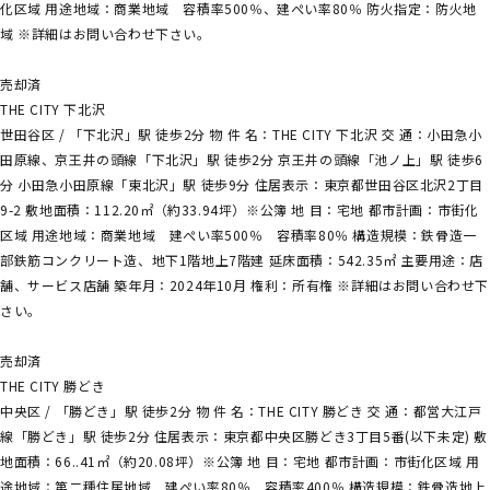
化区域 用途地域：商業地域 容積率500％、建ぺい率80％ 防火指定：防火地
域 ※詳細はお問い合わせ下さい。
売却済
THE CITY 下北沢
世田谷区 / 「下北沢」駅 徒歩2分 物 件 名：THE CITY 下北沢 交 通：小田急小
田原線、京王井の頭線「下北沢」駅 徒歩2分 京王井の頭線「池ノ上」駅 徒歩6
分 小田急小田原線「東北沢」駅 徒歩9分 住居表示：東京都世田谷区北沢2丁目
9-2 敷地面積：112.20㎡（約33.94坪）※公簿 地 目：宅地 都市計画：市街化
区域 用途地域：商業地域 建ぺい率500％ 容積率80％ 構造規模：鉄骨造一
部鉄筋コンクリート造、地下1階地上7階建 延床面積：542.35㎡ 主要用途：店
舗、サービス店舗 築年月：2024年10月 権利：所有権 ※詳細はお問い合わせ下
さい。
売却済
THE CITY 勝どき
中央区 / 「勝どき」駅 徒歩2分 物 件 名：THE CITY 勝どき 交 通：都営大江戸
線「勝どき」駅 徒歩2分 住居表示：東京都中央区勝どき3丁目5番(以下未定) 敷
地面積：66..41㎡（約20.08坪）※公簿 地 目：宅地 都市計画：市街化区域 用
途地域：第二種住居地域 建ぺい率80％ 容積率400％ 構造規模：鉄骨造地上