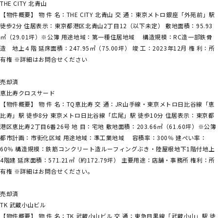
THE CITY 北青山
【物件概要】 物 件 名：THE CITY 北青山 交 通：東京メトロ銀座「外苑前」駅
徒歩2分 住居表示：東京都港区北青山2丁目12（以下未定） 敷地面積：95.93
㎡（29.01坪）※公簿 用途地域：第一種住居地域 構造規模：RC造一部鉄骨
造 地上４階 延床面積：247.95㎡（75.00坪） 竣 工：2023年12月 権 利：所
有権 ※詳細はお問合せください
売却済
恵比寿クロスサード
【物件概要】 物 件 名：TQ恵比寿 交 通：JR山手線・東京メトロ日比谷線「恵
比寿」駅 徒歩8分 東京メトロ日比谷線「広尾」駅 徒歩10分 住居表示：東京都
港区恵比寿2丁目6番26号 地 目：宅地 敷地面積：203.66㎡（61.60坪）※公簿
都市計画：市街化区域 用途地域：準工業地域 容積率：300％ 建ぺい率：
60％ 構造規模：鉄筋コンクリート造ルーフィングぶき・陸屋根地下1階付地上
4階建 延床面積：571.21㎡（約172.79坪） 主要用途：店舗・事務所 権利：所
有権 ※詳細はお問合せください。
売却済
TK 武蔵小山ビル
【物件概要】 物 件 名：TK 武蔵小山ビル 交 通：東急目黒線「武蔵小山」駅 徒