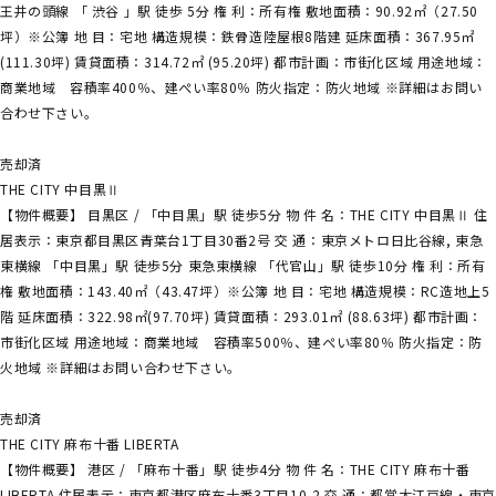
王井の頭線 「 渋谷 」駅 徒歩 5分 権 利：所有権 敷地面積：90.92㎡（27.50
坪）※公簿 地 目：宅地 構造規模：鉄骨造陸屋根8階建 延床面積：367.95㎡
(111.30坪) 賃貸面積：314.72㎡ (95.20坪) 都市計画：市街化区域 用途地域：
商業地域 容積率400％、建ぺい率80％ 防火指定：防火地域 ※詳細はお問い
合わせ下さい。
売却済
THE CITY 中目黒Ⅱ
【物件概要】 目黒区 / 「中目黒」駅 徒歩5分 物 件 名：THE CITY 中目黒Ⅱ 住
居表示：東京都目黒区青葉台1丁目30番2号 交 通：東京メトロ日比谷線, 東急
東横線 「中目黒」駅 徒歩5分 東急東横線 「代官山」駅 徒歩10分 権 利：所有
権 敷地面積：143.40㎡（43.47坪）※公簿 地 目：宅地 構造規模：RC造地上5
階 延床面積：322.98㎡(97.70坪) 賃貸面積：293.01㎡ (88.63坪) 都市計画：
市街化区域 用途地域：商業地域 容積率500％、建ぺい率80％ 防火指定：防
火地域 ※詳細はお問い合わせ下さい。
売却済
THE CITY 麻布十番 LIBERTA
【物件概要】 港区 / 「麻布十番」駅 徒歩4分 物 件 名：THE CITY 麻布十番
LIBERTA 住居表示：東京都港区麻布十番3丁目10-2 交 通：都営大江戸線・東京