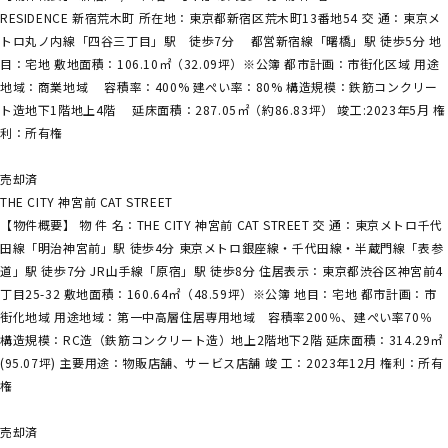
RESIDENCE 新宿荒木町 所在地：東京都新宿区荒木町13番地54 交 通：東京メ
トロ丸ノ内線「四谷三丁目」駅 徒歩7分 都営新宿線「曙橋」駅 徒歩5分 地
目：宅地 敷地面積：106.10㎡（32.09坪）※公簿 都市計画：市街化区域 用途
地域：商業地域 容積率：400% 建ぺい率：80% 構造規模：鉄筋コンクリー
ト造地下1階地上4階 延床面積：287.05㎡（約86.83坪） 竣工:2023年5月 権
利：所有権
売却済
THE CITY 神宮前 CAT STREET
【物件概要】 物 件 名：THE CITY 神宮前 CAT STREET 交 通：東京メトロ千代
田線「明治神宮前」駅 徒歩4分 東京メトロ銀座線・千代田線・半蔵門線「表参
道」駅 徒歩7分 JR山手線「原宿」駅 徒歩8分 住居表示：東京都渋谷区神宮前4
丁目25-32 敷地面積：160.64㎡（48.59坪）※公簿 地目：宅地 都市計画：市
街化地域 用途地域：第一中高層住居専用地域 容積率200％、建ぺい率70％
構造規模：RC造（鉄筋コンクリート造）地上2階地下2階 延床面積：314.29㎡
(95.07坪) 主要用途：物販店舗、サービス店舗 竣 工：2023年12月 権利：所有
権
売却済