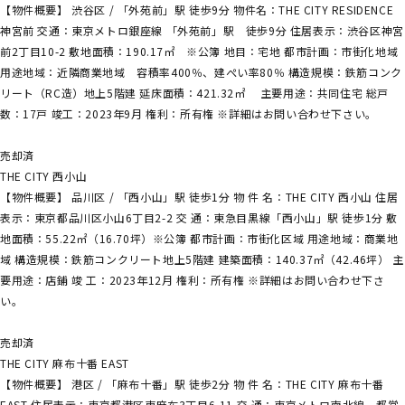
【物件概要】 渋谷区 / 「外苑前」駅 徒歩9分 物件名：THE CITY RESIDENCE
神宮前 交通：東京メトロ銀座線 「外苑前」駅 徒歩9分 住居表示：渋谷区神宮
前2丁目10-2 敷地面積：190.17㎡ ※公簿 地目：宅地 都市計画：市街化地域
用途地域：近隣商業地域 容積率400％、建ぺい率80％ 構造規模：鉄筋コンク
リート（RC造）地上5階建 延床面積：421.32㎡ 主要用途：共同住宅 総戸
数：17戸 竣工：2023年9月 権利：所有権 ※詳細はお問い合わせ下さい。
売却済
THE CITY 西小山
【物件概要】 品川区 / 「西小山」駅 徒歩1分 物 件 名：THE CITY 西小山 住居
表示：東京都品川区小山6丁目2-2 交 通：東急目黒線「西小山」駅 徒歩1分 敷
地面積：55.22㎡（16.70坪）※公簿 都市計画：市街化区域 用途地域：商業地
域 構造規模：鉄筋コンクリート地上5階建 建築面積：140.37㎡（42.46坪） 主
要用途：店鋪 竣 工：2023年12月 権利：所有権 ※詳細はお問い合わせ下さ
い。
売却済
THE CITY 麻布十番 EAST
【物件概要】 港区 / 「麻布十番」駅 徒歩2分 物 件 名：THE CITY 麻布十番
EAST 住居表示：東京都港区東麻布3丁目6-11 交 通：東京メトロ南北線、都営