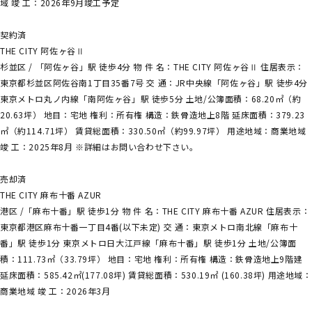
域 竣 工：2026年9月竣工予定
契約済
THE CITY 阿佐ヶ谷Ⅱ
杉並区 / 「阿佐ヶ谷」駅 徒歩4分 物 件 名：THE CITY 阿佐ヶ谷Ⅱ 住居表示：
東京都杉並区阿佐谷南1丁目35番7号 交 通：JR中央線「阿佐ヶ谷」駅 徒歩4分
東京メトロ丸ノ内線「南阿佐ヶ谷」駅 徒歩5分 土地/公簿面積：68.20㎡（約
20.63坪） 地目：宅地 権利：所有権 構造：鉄骨造地上8階 延床面積：379.23
㎡（約114.71坪） 賃貸総面積：330.50㎡（約99.97坪） 用途地域：商業地域
竣 工：2025年8月 ※詳細はお問い合わせ下さい。
売却済
THE CITY 麻布十番 AZUR
港区 /「麻布十番」駅 徒歩1分 物 件 名：THE CITY 麻布十番 AZUR 住居表示：
東京都港区麻布十番一丁目4番(以下未定) 交 通：東京メトロ南北線「麻布十
番」駅 徒歩1分 東京メトロ日大江戸線「麻布十番」駅 徒歩1分 土地/公簿面
積：111.73㎡（33.79坪） 地目：宅地 権利：所有権 構造：鉄骨造地上9階建
延床面積：585.42㎡(177.08坪) 賃貸総面積：530.19㎡ (160.38坪) 用途地域：
商業地域 竣 工：2026年3月