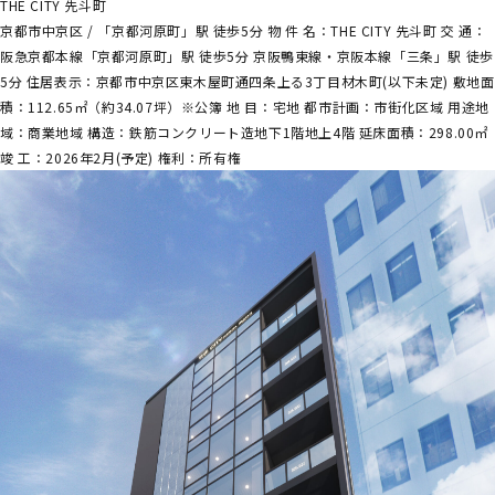
THE CITY 先斗町
京都市中京区 / 「京都河原町」駅 徒歩5分 物 件 名：THE CITY 先斗町 交 通：
阪急京都本線「京都河原町」駅 徒歩5分 京阪鴨東線・京阪本線「三条」駅 徒歩
5分 住居表示：京都市中京区東木屋町通四条上る3丁目材木町(以下未定) 敷地面
積：112.65㎡（約34.07坪）※公簿 地 目：宅地 都市計画：市街化区域 用途地
域：商業地域 構造：鉄筋コンクリート造地下1階地上4階 延床面積：298.00㎡
竣 工：2026年2月(予定) 権利：所有権