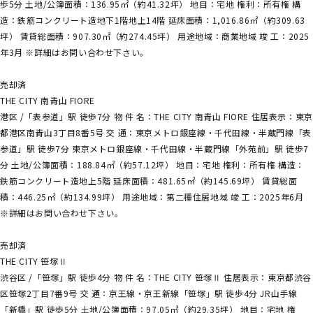
歩5分 土地/公簿面積：136.95㎡（約41.32坪） 地目：宅地 権利：所有権 構
造：鉄筋コンクリート造地下1階地上14階 延床面積：1,016.86㎡（約309.63
坪） 賃貸総面積：907.30㎡（約274.45坪） 用途地域：商業地域 竣 工：2025
年3月 ※詳細はお問い合わせ下さい。
売却済
THE CITY 南青山 FIORE
港区 /「表参道」駅 徒歩7分 物 件 名：THE CITY 南青山 FIORE 住居表示：東京
都港区南青山3丁目8番5号 交 通：東京メトロ銀座線・千代田線・半蔵門線「表
参道」駅 徒歩7分 東京メトロ銀座線・千代田線・半蔵門線「外苑前」駅 徒歩7
分 土地/公簿面積：188.84㎡（約57.12坪） 地目：宅地 権利：所有権 構造：
鉄筋コンクリート造地上5階 延床面積：481.65㎡（約145.69坪） 賃貸総面
積：446.25㎡（約134.99坪） 用途地域：第二種住居地域 竣 工：2025年6月
※詳細はお問い合わせ下さい。
売却済
THE CITY 笹塚Ⅱ
渋谷区 /「笹塚」駅 徒歩4分 物 件 名：THE CITY 笹塚Ⅱ 住居表示：東京都渋谷
区笹塚2丁目7番9号 交 通：京王線・京王新線「笹塚」駅 徒歩4分 JR山手線
「新橋」駅 徒歩5分 土地/公簿面積：97.05㎡（約29.35坪） 地目：宅地 権