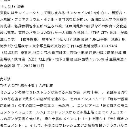
THE CITY 池袋
東側にはランドマークとして親しまれる サンシャイン60 を中心に、展望台・
水族館・プラネタリウム・ホテル・専門店などが揃い、西側には大学や東京芸
術劇場、名探偵明智小五郎の生みの親、江戸川乱歩の旧邸などの教育・文化施
設も充実。東西のバランスの取れた一大副都心 池袋 に「THE CITY 池袋」が誕
生します。 【物件概要】 物件名：THE CITY 池袋 交通：JR山手線「池袋」駅
徒歩3分 住居表示：東京都豊島区東池袋1丁目14番 敷地面積：103.54㎡
（31.32坪）※実測 地目：宅地 都市計画：市街化地域 用途地域：商業地域 構
造規模：鉄骨造（S造）地上8階・地下１階建 延床面積：575.48㎡ 主要用途：
飲食店 竣 工：2022年11月
売却済
THE V-CITY 麻布十番Ⅰ AVENUE
ミシュランの星付きレストランが集まる人気の街「麻布十番」。 老舗から流行
りの有名店まで数多くの店が軒を連ねる。 そのメインストリート「麻布十番商
店街通り」の中心部に一際目立つ「光の塔」。 コンセプトは「光と輝きのモニ
ュメント＜リュミエール＞」エントランスからビル最上階にまで＜リュミエー
ルの塔＞が天高く伸びる。 麻布十番のメインストリートを照らす「光と輝きの
モニュメント」。 そして、各階にはフレッシュエアが気持ち良いテラスバルコ