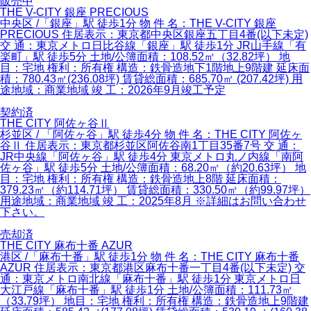
販売中
THE V-CITY 銀座 PRECIOUS
中央区 /「銀座」駅 徒歩1分 物 件 名：THE V-CITY 銀座
PRECIOUS 住居表示：東京都中央区銀座五丁目4番(以下未定)
交 通：東京メトロ日比谷線「銀座」駅 徒歩1分 JR山手線「有
楽町」駅 徒歩5分 土地/公簿面積：108.52㎡（32.82坪） 地
目：宅地 権利：所有権 構造：鉄骨造地下1階地上9階建 延床面
積：780.43㎡(236.08坪) 賃貸総面積：685.70㎡ (207.42坪) 用
途地域：商業地域 竣 工：2026年9月竣工予定
契約済
THE CITY 阿佐ヶ谷Ⅱ
杉並区 / 「阿佐ヶ谷」駅 徒歩4分 物 件 名：THE CITY 阿佐ヶ
谷Ⅱ 住居表示：東京都杉並区阿佐谷南1丁目35番7号 交 通：
JR中央線「阿佐ヶ谷」駅 徒歩4分 東京メトロ丸ノ内線「南阿
佐ヶ谷」駅 徒歩5分 土地/公簿面積：68.20㎡（約20.63坪） 地
目：宅地 権利：所有権 構造：鉄骨造地上8階 延床面積：
379.23㎡（約114.71坪） 賃貸総面積：330.50㎡（約99.97坪）
用途地域：商業地域 竣 工：2025年8月 ※詳細はお問い合わせ
下さい。
売却済
THE CITY 麻布十番 AZUR
港区 /「麻布十番」駅 徒歩1分 物 件 名：THE CITY 麻布十番
AZUR 住居表示：東京都港区麻布十番一丁目4番(以下未定) 交
通：東京メトロ南北線「麻布十番」駅 徒歩1分 東京メトロ日
大江戸線「麻布十番」駅 徒歩1分 土地/公簿面積：111.73㎡
（33.79坪） 地目：宅地 権利：所有権 構造：鉄骨造地上9階建