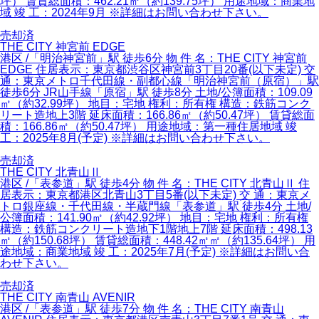
坪） 賃貸総面積：462.21㎡（約139.75坪） 用途地域：商業地
域 竣 工：2024年9月 ※詳細はお問い合わせ下さい。
売却済
THE CITY 神宮前 EDGE
港区 /「明治神宮前」駅 徒歩6分 物 件 名：THE CITY 神宮前
EDGE 住居表示：東京都渋谷区神宮前3丁目20番(以下未定) 交
通：東京メトロ千代田線・副都心線「明治神宮前（原宿）」駅
徒歩6分 JR山手線「原宿」駅 徒歩8分 土地/公簿面積：109.09
㎡（約32.99坪） 地目：宅地 権利：所有権 構造：鉄筋コンク
リート造地上3階 延床面積：166.86㎡（約50.47坪） 賃貸総面
積：166.86㎡（約50.47坪） 用途地域：第一種住居地域 竣
工：2025年8月(予定) ※詳細はお問い合わせ下さい。
売却済
THE CITY 北青山Ⅱ
港区 /「表参道」駅 徒歩4分 物 件 名：THE CITY 北青山Ⅱ 住
居表示：東京都港区北青山3丁目5番(以下未定) 交 通：東京メ
トロ銀座線・千代田線・半蔵門線「表参道」駅 徒歩4分 土地/
公簿面積：141.90㎡（約42.92坪） 地目：宅地 権利：所有権
構造：鉄筋コンクリート造地下1階地上7階 延床面積：498.13
㎡（約150.68坪） 賃貸総面積：448.42㎡㎡（約135.64坪） 用
途地域：商業地域 竣 工：2025年7月(予定) ※詳細はお問い合
わせ下さい。
売却済
THE CITY 南青山 AVENIR
港区 /「表参道」駅 徒歩7分 物 件 名：THE CITY 南青山