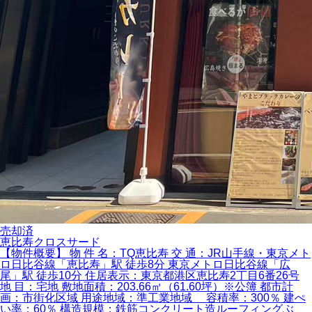
売却済
恵比寿クロスサード
【物件概要】 物 件 名：TQ恵比寿 交 通：JR山手線・東京メト
ロ日比谷線「恵比寿」駅 徒歩8分 東京メトロ日比谷線「広
尾」駅 徒歩10分 住居表示：東京都港区恵比寿2丁目6番26号
地 目：宅地 敷地面積：203.66㎡（61.60坪）※公簿 都市計
画：市街化区域 用途地域：準工業地域 容積率：300％ 建ぺ
い率：60％ 構造規模：鉄筋コンクリート造ルーフィングぶ