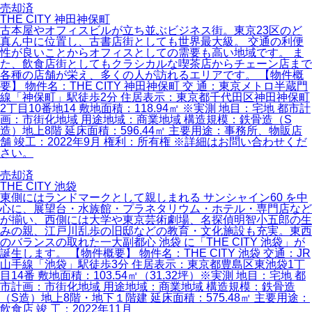
売却済
THE CITY 神田神保町
古本屋やオフィスビルが立ち並ぶビジネス街。東京23区のど
真ん中に位置し、古書店街としても世界最大級。 交通の利便
性が良いことからオフィスとしての需要も高い地域です。 ま
た、飲食店街としてもクラシカルな喫茶店からチェーン店まで
各種の店舗が栄え、多くの人が訪れるエリアです。 【物件概
要】 物件名：THE CITY 神田神保町 交 通：東京メトロ半蔵門
線「神保町」駅徒歩2分 住居表示：東京都千代田区神田神保町
2丁目10番地14 敷地面積：118.94㎡ ※実測 地目：宅地 都市計
画：市街化地域 用途地域：商業地域 構造規模：鉄骨造（S
造）地上8階 延床面積：596.44㎡ 主要用途：事務所、物販店
舗 竣工：2022年9月 権利：所有権 ※詳細はお問い合わせくだ
さい。
売却済
THE CITY 池袋
東側にはランドマークとして親しまれる サンシャイン60 を中
心に、展望台・水族館・プラネタリウム・ホテル・専門店など
が揃い、西側には大学や東京芸術劇場、名探偵明智小五郎の生
みの親、江戸川乱歩の旧邸などの教育・文化施設も充実。東西
のバランスの取れた一大副都心 池袋 に「THE CITY 池袋」が
誕生します。 【物件概要】 物件名：THE CITY 池袋 交通：JR
山手線「池袋」駅徒歩3分 住居表示：東京都豊島区東池袋1丁
目14番 敷地面積：103.54㎡（31.32坪）※実測 地目：宅地 都
市計画：市街化地域 用途地域：商業地域 構造規模：鉄骨造
（S造）地上8階・地下１階建 延床面積：575.48㎡ 主要用途：
飲食店 竣 工：2022年11月