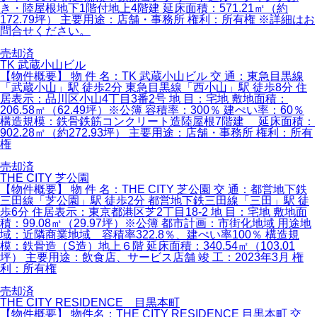
き・陸屋根地下1階付地上4階建 延床面積：571.21㎡（約
172.79坪） 主要用途：店舗・事務所 権利：所有権 ※詳細はお
問合せください。
売却済
TK 武蔵小山ビル
【物件概要】 物 件 名：TK 武蔵小山ビル 交 通：東急目黒線
「武蔵小山」駅 徒歩2分 東急目黒線「西小山」駅 徒歩8分 住
居表示：品川区小山4丁目3番2号 地 目：宅地 敷地面積：
206.58㎡（62.49坪）※公簿 容積率：300％ 建ぺい率：60％
構造規模：鉄骨鉄筋コンクリート造陸屋根7階建 延床面積：
902.28㎡（約272.93坪） 主要用途：店舗・事務所 権利：所有
権
売却済
THE CITY 芝公園
【物件概要】 物 件 名：THE CITY 芝公園 交 通：都営地下鉄
三田線「芝公園」駅 徒歩2分 都営地下鉄三田線「三田」駅 徒
歩6分 住居表示：東京都港区芝2丁目18-2 地 目：宅地 敷地面
積：99.08㎡（29.97坪）※公簿 都市計画：市街化地域 用途地
域：近隣商業地域 容積率322.8％、建ぺい率100％ 構造規
模：鉄骨造（S造）地上６階 延床面積：340.54㎡（103.01
坪） 主要用途：飲食店、サービス店舗 竣 工：2023年3月 権
利：所有権
売却済
THE CITY RESIDENCE 目黒本町
【物件概要】 物件名：THE CITY RESIDENCE 目黒本町 交