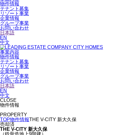
物件情報
テナント募集
リゾート事業
企業情報
グループ事業
お問い合わせ
日本語
EN
中文
事業内容
物件情報
テナント募集
リゾート事業
企業情報
グループ事業
お問い合わせ
日本語
EN
中文
CLOSE
物件情報
PROPERTY
TOP
物件情報
THE V-CITY 新大久保
売却済
THE V-CITY 新大久保
（鉄骨造地上9階建）