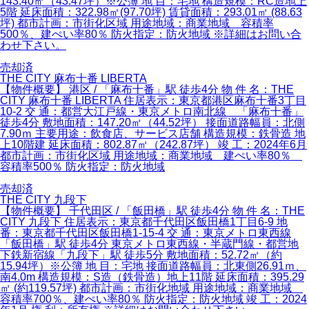
143.40㎡（43.47坪）※公簿 地 目：宅地 構造規模：RC造地上
5階 延床面積：322.98㎡(97.70坪) 賃貸面積：293.01㎡ (88.63
坪) 都市計画：市街化区域 用途地域：商業地域 容積率
500％、建ぺい率80％ 防火指定：防火地域 ※詳細はお問い合
わせ下さい。
売却済
THE CITY 麻布十番 LIBERTA
【物件概要】 港区 / 「麻布十番」駅 徒歩4分 物 件 名：THE
CITY 麻布十番 LIBERTA 住居表示：東京都港区麻布十番3丁目
10-2 交 通：都営大江戸線・東京メトロ南北線 「麻布十番」
徒歩4分 敷地面積：147.20㎡（44.52坪） 接面道路幅員：北側
7.90ｍ 主要用途：飲食店、サービス店舗 構造規模：鉄骨造 地
上10階建 延床面積：802.87㎡（242.87坪） 竣 工：2024年6月
都市計画：市街化区域 用途地域：商業地域 建ぺい率80％
容積率500％ 防火指定：防火地域
売却済
THE CITY 九段下
【物件概要】 千代田区 / 「飯田橋」駅 徒歩4分 物 件 名：THE
CITY 九段下 住居表示：東京都千代田区飯田橋1丁目6-9 地
番：東京都千代田区飯田橋1-15-4 交 通：東京メトロ東西線
「飯田橋」駅 徒歩4分 東京メトロ東西線・半蔵門線・都営地
下鉄新宿線「九段下」駅 徒歩5分 敷地面積：52.72㎡（約
15.94坪）※公簿 地 目：宅地 接面道路幅員：北東側26.91ｍ、
南4.0m 構造規模：S造（鉄骨造）地上11階 延床面積：395.29
㎡ (約119.57坪) 都市計画：市街化地域 用途地域：商業地域
容積率700％、建ぺい率80％ 防火指定：防火地域 竣 工：2024