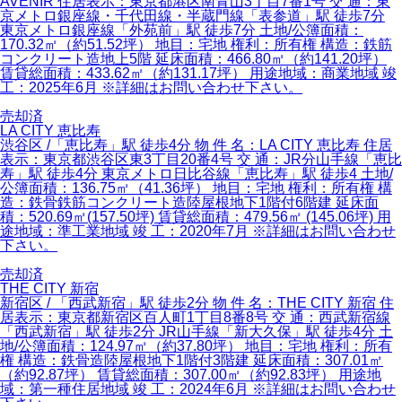
AVENIR 住居表示：東京都港区南青山3丁目7番1号 交 通：東
京メトロ銀座線・千代田線・半蔵門線「表参道」駅 徒歩7分
東京メトロ銀座線「外苑前」駅 徒歩7分 土地/公簿面積：
170.32㎡（約51.52坪） 地目：宅地 権利：所有権 構造：鉄筋
コンクリート造地上5階 延床面積：466.80㎡（約141.20坪）
賃貸総面積：433.62㎡（約131.17坪） 用途地域：商業地域 竣
工：2025年6月 ※詳細はお問い合わせ下さい。
売却済
LA CITY 恵比寿
渋谷区 /「恵比寿」駅 徒歩4分 物 件 名：LA CITY 恵比寿 住居
表示：東京都渋谷区東3丁目20番4号 交 通：JR分山手線「恵比
寿」駅 徒歩4分 東京メトロ日比谷線「恵比寿」駅 徒歩4 土地/
公簿面積：136.75㎡（41.36坪） 地目：宅地 権利：所有権 構
造：鉄骨鉄筋コンクリート造陸屋根地下1階付6階建 延床面
積：520.69㎡(157.50坪) 賃貸総面積：479.56㎡ (145.06坪) 用
途地域：準工業地域 竣 工：2020年7月 ※詳細はお問い合わせ
下さい。
売却済
THE CITY 新宿
新宿区 / 「西武新宿」駅 徒歩2分 物 件 名：THE CITY 新宿 住
居表示：東京都新宿区百人町1丁目8番8号 交 通：西武新宿線
「西武新宿」駅 徒歩2分 JR山手線「新大久保」駅 徒歩4分 土
地/公簿面積：124.97㎡（約37.80坪） 地目：宅地 権利：所有
権 構造：鉄骨造陸屋根地下1階付3階建 延床面積：307.01㎡
（約92.87坪） 賃貸総面積：307.00㎡（約92.83坪） 用途地
域：第一種住居地域 竣 工：2024年6月 ※詳細はお問い合わせ