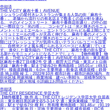
売却済
THE V-CITY 麻布十番Ⅰ AVENUE
ミシュランの星付きレストランが集まる人気の街「麻布十
番」。 老舗から流行りの有名店まで数多くの店が軒を連ね
る。 そのメインストリート「麻布十番商店街通り」の中心部
に一際目立つ「光の塔」。 コンセプトは「光と輝きのモニュ
メント＜リュミエール＞」エントランスからビル最上階にまで
＜リュミエールの塔＞が天高く伸びる。 麻布十番のメインス
トリートを照らす「光と輝きのモニュメント」。 そして、各
階にはフレッシュエアが気持ち良いテラスバルコニーを設置
し、自然光とそよ風を感じられるスペースにも配慮していま
す。 進化した最先端の「THE CITY」。 麻布十番の街を変え
る新たなモニュメントになることでしょう。 【物件概要】 物
件 名：THE V-CITY 麻布十番Ⅰ AVENUE 住居表示：東京都港
区麻布十番2丁目4番2号 交 通：都営大江戸線・東京メトロ南
北線「麻布十番」駅まで徒歩2分 敷地面積：165.01㎡（49.91
坪） 接面道路幅員：6.0ｍ 主要用途：飲食店 構造規模：鉄骨
造 地上8階 竣 工：2022年10月 都市計画：都市計画区域内、市
街化区域 用途地域：商業地域 建ぺい率80％ 容積率500％
防火指定：防火地域 ※詳細はお問合せください
売却済
THE CITY RESIDENCE 学芸大学
【物件概要】 物 件 名：THE CITY レジデンス学芸大学 住居表
示：東京都目黒区碑文谷5-3-14 交 通：東急東横線「学芸大
前」駅まで徒歩7分 権 利：所有権 敷地面積：301.46㎡（91.19
坪） ※実測 地 目：宅地 主要用途：住居 構造規模：RC造