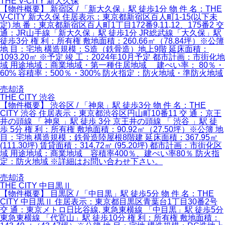
THE V-CITY 新大久保
【物件概要】 新宿区 / 「新大久保」駅 徒歩1分 物 件 名：THE
V-CITY 新大久保 住居表示：東京都新宿区百人町1-15(以下未
定) 地 番：東京都新宿区百人町1丁目172番9,11,12、175番2 交
通：JR山手線「新大久保」駅 徒歩1分 JR総武線「大久保」駅
徒歩3分 権 利：所有権 敷地面積：260.66㎡（78.84坪）※公簿
地 目：宅地 構造規模：S造（鉄骨造）地上9階 延床面積：
1093.20㎡ ※予定 竣 工：2024年10月予定 都市計画：市街化地
域 用途地域：商業地域・第一種住居地域 建ぺい率： 80％・
60% 容積率：500％・300% 防火指定：防火地域・準防火地域
売却済
THE CITY 渋谷
【物件概要】 渋谷区 / 「神泉」駅 徒歩3分 物 件 名：THE
CITY 渋谷 住居表示：東京都渋谷区円山町10番11 交 通：京王
井の頭線 「 神泉 」駅 徒歩 3分 京王井の頭線 「 渋谷 」駅 徒
歩 5分 権 利：所有権 敷地面積：90.92㎡（27.50坪）※公簿 地
目：宅地 構造規模：鉄骨造陸屋根8階建 延床面積：367.95㎡
(111.30坪) 賃貸面積：314.72㎡ (95.20坪) 都市計画：市街化区
域 用途地域：商業地域 容積率400％、建ぺい率80％ 防火指
定：防火地域 ※詳細はお問い合わせ下さい。
売却済
THE CITY 中目黒Ⅱ
【物件概要】 目黒区 / 「中目黒」駅 徒歩5分 物 件 名：THE
CITY 中目黒Ⅱ 住居表示：東京都目黒区青葉台1丁目30番2号
交 通：東京メトロ日比谷線, 東急東横線 「中目黒」駅 徒歩5分
東急東横線 「代官山」駅 徒歩10分 権 利：所有権 敷地面積：