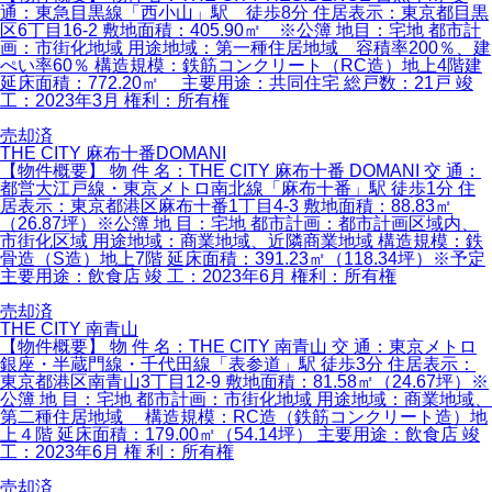
通：東急目黒線「西小山」駅 徒歩8分 住居表示：東京都目黒
区6丁目16-2 敷地面積：405.90㎡ ※公簿 地目：宅地 都市計
画：市街化地域 用途地域：第一種住居地域 容積率200％、建
ぺい率60％ 構造規模：鉄筋コンクリート（RC造）地上4階建
延床面積：772.20㎡ 主要用途：共同住宅 総戸数：21戸 竣
工：2023年3月 権利：所有権
売却済
THE CITY 麻布十番DOMANI
【物件概要】 物 件 名：THE CITY 麻布十番 DOMANI 交 通：
都営大江戸線・東京メトロ南北線「麻布十番」駅 徒歩1分 住
居表示：東京都港区麻布十番1丁目4-3 敷地面積：88.83㎡
（26.87坪）※公簿 地 目：宅地 都市計画：都市計画区域内、
市街化区域 用途地域：商業地域、近隣商業地域 構造規模：鉄
骨造（S造）地上7階 延床面積：391.23㎡（118.34坪）※予定
主要用途：飲食店 竣 工：2023年6月 権利：所有権
売却済
THE CITY 南青山
【物件概要】 物 件 名：THE CITY 南青山 交 通：東京メトロ
銀座・半蔵門線・千代田線「表参道」駅 徒歩3分 住居表示：
東京都港区南青山3丁目12-9 敷地面積：81.58㎡（24.67坪）※
公簿 地 目：宅地 都市計画：市街化地域 用途地域：商業地域、
第二種住居地域 構造規模：RC造（鉄筋コンクリート造）地
上４階 延床面積：179.00㎡（54.14坪） 主要用途：飲食店 竣
工：2023年6月 権 利：所有権
売却済