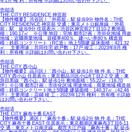
年1月 権 利：所有権 ※詳細はお問い合わせ下さい。
売却済
THE CITY RESIDENCE 神宮前
【物件概要】 渋谷区 / 「外苑前」駅 徒歩9分 物件名：THE
CITY RESIDENCE 神宮前 交通：東京メトロ銀座線 「外苑
前」駅 徒歩9分 住居表示：渋谷区神宮前2丁目10-2 敷地面
積：190.17㎡ ※公簿 地目：宅地 都市計画：市街化地域 用途
地域：近隣商業地域 容積率400％、建ぺい率80％ 構造規
模：鉄筋コンクリート（RC造）地上5階建 延床面積：421.32
㎡ 主要用途：共同住宅 総戸数：17戸 竣工：2023年9月 権
利：所有権 ※詳細はお問い合わせ下さい。
売却済
THE CITY 西小山
【物件概要】 品川区 / 「西小山」駅 徒歩1分 物 件 名：THE
CITY 西小山 住居表示：東京都品川区小山6丁目2-2 交 通：東
急目黒線「西小山」駅 徒歩1分 敷地面積：55.22㎡（16.70
坪）※公簿 都市計画：市街化区域 用途地域：商業地域 構造規
模：鉄筋コンクリート地上5階建 建築面積：140.37㎡（42.46
坪） 主要用途：店鋪 竣 工：2023年12月 権利：所有権 ※詳細
はお問い合わせ下さい。
売却済
THE CITY 麻布十番 EAST
【物件概要】 港区 / 「麻布十番」駅 徒歩2分 物 件 名：THE
CITY 麻布十番 EAST 住居表示：東京都港区東麻布3丁目6-11
交 通：東京メトロ南北線、都営大江戸線「麻布十番」駅 徒歩