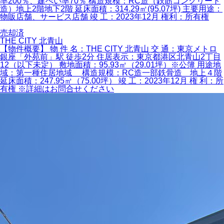
率200％、建ぺい率70％ 構造規模：RC造（鉄筋コンクリート
造）地上2階地下2階 延床面積：314.29㎡(95.07坪) 主要用途：
物販店舗、サービス店舗 竣 工：2023年12月 権利：所有権
売却済
THE CITY 北青山
【物件概要】 物 件 名：THE CITY 北青山 交 通：東京メトロ
銀座「外苑前」駅 徒歩2分 住居表示：東京都港区北青山2丁目
12（以下未定） 敷地面積：95.93㎡（29.01坪）※公簿 用途地
域：第一種住居地域 構造規模：RC造一部鉄骨造 地上４階
延床面積：247.95㎡（75.00坪） 竣 工：2023年12月 権 利：所
有権 ※詳細はお問合せください