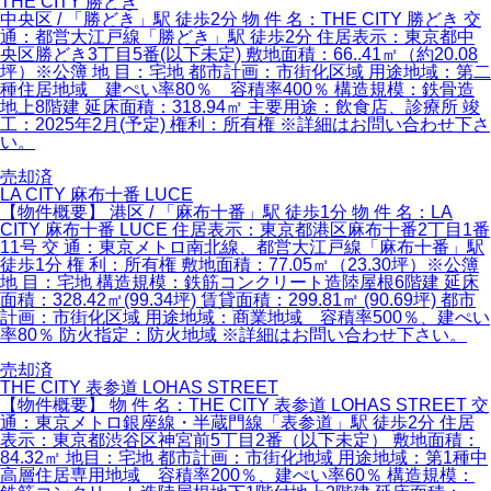
THE CITY 勝どき
中央区 / 「勝どき」駅 徒歩2分 物 件 名：THE CITY 勝どき 交
通：都営大江戸線「勝どき」駅 徒歩2分 住居表示：東京都中
央区勝どき3丁目5番(以下未定) 敷地面積：66..41㎡（約20.08
坪）※公簿 地 目：宅地 都市計画：市街化区域 用途地域：第二
種住居地域 建ぺい率80％ 容積率400％ 構造規模：鉄骨造
地上8階建 延床面積：318.94㎡ 主要用途：飲食店、診療所 竣
工：2025年2月(予定) 権利：所有権 ※詳細はお問い合わせ下さ
い。
売却済
LA CITY 麻布十番 LUCE
【物件概要】 港区 / 「麻布十番」駅 徒歩1分 物 件 名：LA
CITY 麻布十番 LUCE 住居表示：東京都港区麻布十番2丁目1番
11号 交 通：東京メトロ南北線、都営大江戸線「麻布十番」駅
徒歩1分 権 利：所有権 敷地面積：77.05㎡（23.30坪）※公簿
地 目：宅地 構造規模：鉄筋コンクリート造陸屋根6階建 延床
面積：328.42㎡(99.34坪) 賃貸面積：299.81㎡ (90.69坪) 都市
計画：市街化区域 用途地域：商業地域 容積率500％、建ぺい
率80％ 防火指定：防火地域 ※詳細はお問い合わせ下さい。
売却済
THE CITY 表参道 LOHAS STREET
【物件概要】 物 件 名：THE CITY 表参道 LOHAS STREET 交
通：東京メトロ銀座線・半蔵門線「表参道」駅 徒歩2分 住居
表示：東京都渋谷区神宮前5丁目2番（以下未定） 敷地面積：
84.32㎡ 地目：宅地 都市計画：市街化地域 用途地域：第1種中
高層住居専用地域 容積率200％、建ぺい率60％ 構造規模：