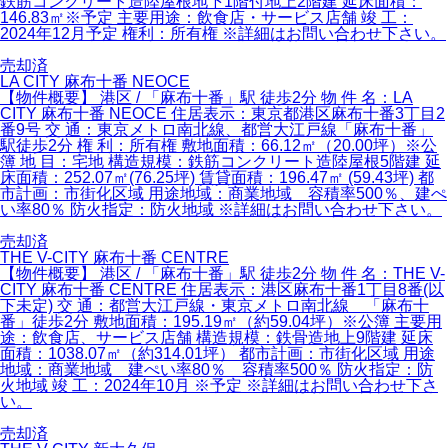
鉄筋コンクリート造陸屋根地下1階付地上2階建 延床面積：
146.83㎡※予定 主要用途：飲食店・サービス店舗 竣 工：
2024年12月予定 権利：所有権 ※詳細はお問い合わせ下さい。
売却済
LA CITY 麻布十番 NEOCE
【物件概要】 港区 / 「麻布十番」駅 徒歩2分 物 件 名：LA
CITY 麻布十番 NEOCE 住居表示：東京都港区麻布十番3丁目2
番9号 交 通：東京メトロ南北線、都営大江戸線「麻布十番」
駅徒歩2分 権 利：所有権 敷地面積：66.12㎡（20.00坪）※公
簿 地 目：宅地 構造規模：鉄筋コンクリート造陸屋根5階建 延
床面積：252.07㎡(76.25坪) 賃貸面積：196.47㎡ (59.43坪) 都
市計画：市街化区域 用途地域：商業地域 容積率500％、建ぺ
い率80％ 防火指定：防火地域 ※詳細はお問い合わせ下さい。
売却済
THE V-CITY 麻布十番 CENTRE
【物件概要】 港区 / 「麻布十番」駅 徒歩2分 物 件 名：THE V-
CITY 麻布十番 CENTRE 住居表示：港区麻布十番1丁目8番(以
下未定) 交 通：都営大江戸線・東京メトロ南北線 「麻布十
番」徒歩2分 敷地面積：195.19㎡（約59.04坪）※公簿 主要用
途：飲食店、サービス店舗 構造規模：鉄骨造地上9階建 延床
面積：1038.07㎡（約314.01坪） 都市計画：市街化区域 用途
地域：商業地域 建ぺい率80％ 容積率500％ 防火指定：防
火地域 竣 工：2024年10月 ※予定 ※詳細はお問い合わせ下さ
い。
売却済