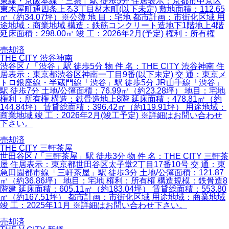
東線・京阪本線「三条」駅 徒歩5分 住居表示：京都市中京区
東木屋町通四条上る3丁目材木町(以下未定) 敷地面積：112.65
㎡（約34.07坪）※公簿 地 目：宅地 都市計画：市街化区域 用
途地域：商業地域 構造：鉄筋コンクリート造地下1階地上4階
延床面積：298.00㎡ 竣 工：2026年2月(予定) 権利：所有権
売却済
THE CITY 渋谷神南
渋谷区 / 「渋谷」駅 徒歩5分 物 件 名：THE CITY 渋谷神南 住
居表示：東京都渋谷区神南一丁目9番(以下未定) 交 通：東京メ
トロ銀座線・半蔵門線「渋谷」駅 徒歩5分 JR山手線「渋谷」
駅 徒歩7分 土地/公簿面積：76.99㎡（約23.28坪） 地目：宅地
権利：所有権 構造：鉄骨造地上8階 延床面積：478.81㎡（約
144.84坪） 賃貸総面積：396.42㎡（約119.91坪） 用途地域：
商業地域 竣 工：2026年2月(竣工予定) ※詳細はお問い合わせ
下さい。
売却済
THE CITY 三軒茶屋
世田谷区 /「三軒茶屋」駅 徒歩3分 物 件 名：THE CITY 三軒茶
屋 住居表示：東京都世田谷区太子堂2丁目17番10号 交 通：東
急田園都市線「三軒茶屋」駅 徒歩3分 土地/公簿面積：121.87
㎡（約36.86坪） 地目：宅地 権利：所有権 構造規模：鉄骨造8
階建 延床面積：605.11㎡（約183.04坪） 賃貸総面積：553.80
㎡（約167.51坪） 都市計画：市街化区域 用途地域：商業地域
竣 工：2025年11月 ※詳細はお問い合わせ下さい。
売却済