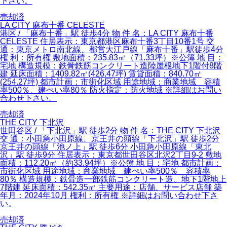
下さい。
売却済
LA CITY 麻布十番 CELESTE
港区 / 「麻布十番」駅 徒歩4分 物 件 名：LA CITY 麻布十番
CELESTE 住居表示：東京都港区麻布十番3丁目10番1号 交
通：東京メトロ南北線、都営大江戸線「麻布十番」駅徒歩4分
権 利：所有権 敷地面積：235.83㎡（71.33坪）※公簿 地 目：
宅地 構造規模：鉄骨鉄筋コンクリート造陸屋根地下1階付8階
建 延床面積：1409.82㎡(426.47坪) 賃貸面積：840.70㎡
(254.27坪) 都市計画：市街化区域 用途地域：商業地域 容積
率500％、建ぺい率80％ 防火指定：防火地域 ※詳細はお問い
合わせ下さい。
売却済
THE CITY 下北沢
世田谷区 / 「下北沢」駅 徒歩2分 物 件 名：THE CITY 下北沢
交 通：小田急小田原線、京王井の頭線「下北沢」駅 徒歩2分
京王井の頭線「池ノ上」駅 徒歩6分 小田急小田原線「東北
沢」駅 徒歩9分 住居表示：東京都世田谷区北沢2丁目9-2 敷地
面積：112.20㎡（約33.94坪）※公簿 地 目：宅地 都市計画：
市街化区域 用途地域：商業地域 建ぺい率500％ 容積率
80％ 構造規模：鉄骨造一部鉄筋コンクリート造、地下1階地上
7階建 延床面積：542.35㎡ 主要用途：店舗、サービス店舗 築
年月：2024年10月 権利：所有権 ※詳細はお問い合わせ下さ
い。
売却済