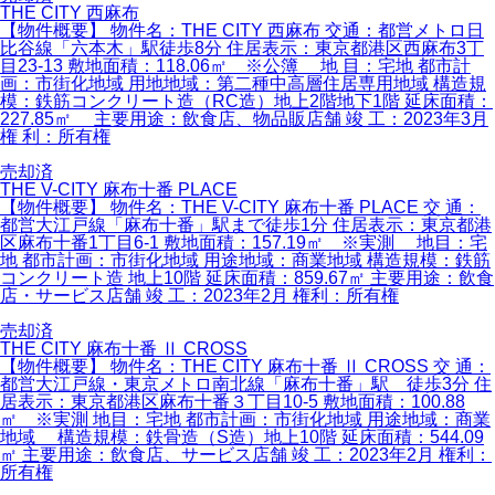
THE CITY 西麻布
【物件概要】 物件名：THE CITY 西麻布 交通：都営メトロ日
比谷線「六本木」駅徒歩8分 住居表示：東京都港区西麻布3丁
目23-13 敷地面積：118.06㎡ ※公簿 地 目：宅地 都市計
画：市街化地域 用地地域：第二種中高層住居専用地域 構造規
模：鉄筋コンクリート造（RC造）地上2階地下1階 延床面積：
227.85㎡ 主要用途：飲食店、物品販店舗 竣 工：2023年3月
権 利：所有権
売却済
THE V-CITY 麻布十番 PLACE
【物件概要】 物件名：THE V-CITY 麻布十番 PLACE 交 通：
都営大江戸線「麻布十番」駅まで徒歩1分 住居表示：東京都港
区麻布十番1丁目6-1 敷地面積：157.19㎡ ※実測 地目：宅
地 都市計画：市街化地域 用途地域：商業地域 構造規模：鉄筋
コンクリート造 地上10階 延床面積：859.67㎡ 主要用途：飲食
店・サービス店舗 竣 工：2023年2月 権利：所有権
売却済
THE CITY 麻布十番 Ⅱ CROSS
【物件概要】 物件名：THE CITY 麻布十番 Ⅱ CROSS 交 通：
都営大江戸線・東京メトロ南北線「麻布十番」駅 徒歩3分 住
居表示：東京都港区麻布十番３丁目10-5 敷地面積：100.88
㎡ ※実測 地目：宅地 都市計画：市街化地域 用途地域：商業
地域 構造規模：鉄骨造（S造）地上10階 延床面積：544.09
㎡ 主要用途：飲食店、サービス店舗 竣 工：2023年2月 権利：
所有権