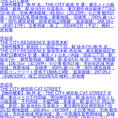
THE CITY 銀座
【物件概要】 物 件 名：THE CITY 銀座 交 通：東京メトロ銀
座線「銀座」駅 徒歩5分 住居表示：東京都中央区銀座7丁目2-
16 地 目：宅地 敷地面積：66.90㎡（20.23坪）※公簿 都市計
画：市街化区域 用途地域：商業地域 容積率：700% 建ぺい
率：80% 構造規模：鉄骨造地上6階建 延床面積：288.18㎡
（約87.17坪） 主要用途：竣 工：2024年2月（予定） 権利：
所有権
売却済
THE CITY RESIDENCE 新宿荒木町
【物件概要】 新宿区 / 「四谷三丁目」駅 徒歩7分 物 件 名：
THE CITY RESIDENCE 新宿荒木町 所在地：東京都新宿区荒
木町13番地54 交 通：東京メトロ丸ノ内線「四谷三丁目」駅
徒歩7分 都営新宿線「曙橋」駅 徒歩5分 地 目：宅地 敷地面
積：106.10㎡（32.09坪）※公簿 都市計画：市街化区域 用途
地域：商業地域 容積率：400% 建ぺい率：80% 構造規模：
鉄筋コンクリート造地下1階地上4階 延床面積：287.05㎡
（約86.83坪） 竣工:2023年5月 権利：所有権
売却済
THE CITY 神宮前 CAT STREET
【物件概要】 物 件 名：THE CITY 神宮前 CAT STREET 交
通：東京メトロ千代田線「明治神宮前」駅 徒歩4分 東京メト
ロ銀座線・千代田線・半蔵門線「表参道」駅 徒歩7分 JR山手
線「原宿」駅 徒歩8分 住居表示：東京都渋谷区神宮前4丁目
25-32 敷地面積：160.64㎡（48.59坪）※公簿 地目：宅地 都市
計画：市街化地域 用途地域：第一中高層住居専用地域 容積