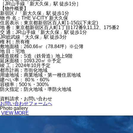
［JR山手線「新大久保」駅 徒歩1分］
【物件概要】
新宿区 / 「新大久保」駅 徒歩1分
物 件 名：THE V-CITY 新大久保
住居表示：東京都新宿区百人町1-15(以下未定)
地 番：東京都新宿区百人町1丁目172番9,11,12、175番2
交 通：JR山手線「新大久保」駅 徒歩1分
JR総武線「大久保」駅 徒歩3分
権 利：所有権
敷地面積：260.66㎡（78.84坪）※公簿
地 目：宅地
構造規模：S造（鉄骨造）地上9階
延床面積：1093.20㎡ ※予定
竣 工：2024年10月予定
都市計画：市街化地域
用途地域：商業地域・第一種住居地域
建ぺい率： 80％・60%
容積率：500％・300%
防火指定：防火地域・準防火地域
資料請求・お問い合わせ
お問い合わせフォームへ
Photo gallery
VIEW MORE