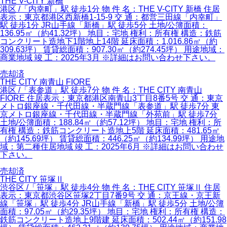
THE V-CITY 新橋
港区 /「内幸町」駅 徒歩1分 物 件 名：THE V-CITY 新橋 住居
表示：東京都港区西新橋1-15-9 交 通：都営三田線「内幸町」
駅 徒歩1分 JR山手線「新橋」駅 徒歩5分 土地/公簿面積：
136.95㎡（約41.32坪） 地目：宅地 権利：所有権 構造：鉄筋
コンクリート造地下1階地上14階 延床面積：1,016.86㎡（約
309.63坪） 賃貸総面積：907.30㎡（約274.45坪） 用途地域：
商業地域 竣 工：2025年3月 ※詳細はお問い合わせ下さい。
売却済
THE CITY 南青山 FIORE
港区 /「表参道」駅 徒歩7分 物 件 名：THE CITY 南青山
FIORE 住居表示：東京都港区南青山3丁目8番5号 交 通：東京
メトロ銀座線・千代田線・半蔵門線「表参道」駅 徒歩7分 東
京メトロ銀座線・千代田線・半蔵門線「外苑前」駅 徒歩7分
土地/公簿面積：188.84㎡（約57.12坪） 地目：宅地 権利：所
有権 構造：鉄筋コンクリート造地上5階 延床面積：481.65㎡
（約145.69坪） 賃貸総面積：446.25㎡（約134.99坪） 用途地
域：第二種住居地域 竣 工：2025年6月 ※詳細はお問い合わせ
下さい。
売却済
THE CITY 笹塚Ⅱ
渋谷区 /「笹塚」駅 徒歩4分 物 件 名：THE CITY 笹塚Ⅱ 住居
表示：東京都渋谷区笹塚2丁目7番9号 交 通：京王線・京王新
線「笹塚」駅 徒歩4分 JR山手線「新橋」駅 徒歩5分 土地/公簿
面積：97.05㎡（約29.35坪） 地目：宅地 権利：所有権 構造：
鉄筋コンクリート造地上9階建 延床面積：502.44㎡（約151.98