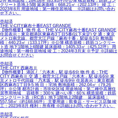
2分 敷地面積：284.08㎡ (85.93坪)※公簿 構造規模：鉄筋コン
クリート造地上5階 延床面積：668.21㎡（202.13坪） 竣 工：
2023年6月 用途地域：第一種住居地域 ※詳細はお問い合わ
せ下さい。
売却済
THE V-CITY麻布十番EAST GRANDE
【物件概要】 物 件 名：THE V-CITY麻布十番EAST GRANDE
住居表示：東京都港区東麻布3丁目5番(以下未定) 交 通：東京
メトロ南北線、都営大江戸線「麻布十番」駅徒歩1分 敷地面
積：440.23㎡（133.17坪）※公簿 構造規模：鉄筋コンクリー
ト造 地下1階地上6階建 延床面積：1405.33㎡（425.12坪） 用
途地域：第一種住居地域 竣 工：2024年3月末 ※予定 ※詳細は
お問合せください
売却済
THE CITY 西麻布Ⅱ
【物件概要】 港区 / 「六本木」駅 徒歩6分 物 件 名：THE
CITY 西麻布Ⅱ 交 通：都営大江戸線「六本木」駅 徒歩6分 東
京メトロ千代田線「乃木坂」駅 徒歩9分 住居表示：東京都港
区西麻布1丁目9-5 地 目：宅地 敷地面積：262.04㎡（79.26
坪）※公簿 都市計画：市街化区域 用途地域：第二種中高層住
居専用地域 容積率：300％ 建ぺい率：60％ 構造規模：鉄筋
コンクリート造（RC造）地下1階地上2階建 延床面積：
557.58㎡（約168.66坪） 主要用途：飲食店・サービス店舗 竣
工：2023年8月 権利：所有権 ※詳細はお問い合わせ下さい。
売却済