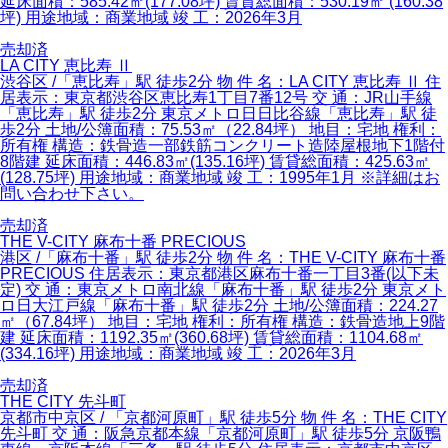
延床面積：585.42㎡(177.08坪) 賃貸総面積：530.19㎡ (160.38
坪) 用途地域：商業地域 竣 工：2026年3月
売却済
LA CITY 恵比寿 Ⅱ
渋谷区 /「恵比寿」駅 徒歩2分 物 件 名：LA CITY 恵比寿 Ⅱ 住
居表示：東京都渋谷区恵比寿1丁目7番12号 交 通：JR山手線
「恵比寿」駅 徒歩2分 東京メトロ日日比谷線「恵比寿」駅 徒
歩2分 土地/公簿面積：75.53㎡（22.84坪） 地目：宅地 権利：
所有権 構造：鉄骨造一部鉄筋コンクリート造陸屋根地下1階付
8階建 延床面積：446.83㎡(135.16坪) 賃貸総面積：425.63㎡
(128.75坪) 用途地域：商業地域 竣 工：1995年1月 ※詳細はお
問い合わせ下さい。
売却済
THE V-CITY 麻布十番 PRECIOUS
港区 /「麻布十番」駅 徒歩2分 物 件 名：THE V-CITY 麻布十番
PRECIOUS 住居表示：東京都港区麻布十番一丁目3番(以下未
定) 交 通：東京メトロ南北線「麻布十番」駅 徒歩2分 東京メト
ロ日大江戸線「麻布十番」駅 徒歩2分 土地/公簿面積：224.27
㎡（67.84坪） 地目：宅地 権利：所有権 構造：鉄骨造地上9階
建 延床面積：1192.35㎡(360.68坪) 賃貸総面積：1104.68㎡
(334.16坪) 用途地域：商業地域 竣 工：2026年3月
売却済
THE CITY 先斗町
京都市中京区 / 「京都河原町」駅 徒歩5分 物 件 名：THE CITY
先斗町 交 通：阪急京都本線「京都河原町」駅 徒歩5分 京阪鴨