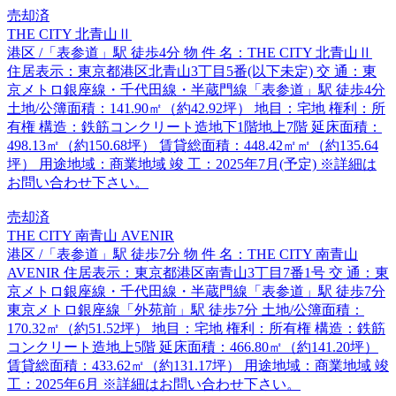
売却済
THE CITY 北青山Ⅱ
港区 /「表参道」駅 徒歩4分 物 件 名：THE CITY 北青山Ⅱ
住居表示：東京都港区北青山3丁目5番(以下未定) 交 通：東
京メトロ銀座線・千代田線・半蔵門線「表参道」駅 徒歩4分
土地/公簿面積：141.90㎡（約42.92坪） 地目：宅地 権利：所
有権 構造：鉄筋コンクリート造地下1階地上7階 延床面積：
498.13㎡（約150.68坪） 賃貸総面積：448.42㎡㎡（約135.64
坪） 用途地域：商業地域 竣 工：2025年7月(予定) ※詳細は
お問い合わせ下さい。
売却済
THE CITY 南青山 AVENIR
港区 /「表参道」駅 徒歩7分 物 件 名：THE CITY 南青山
AVENIR 住居表示：東京都港区南青山3丁目7番1号 交 通：東
京メトロ銀座線・千代田線・半蔵門線「表参道」駅 徒歩7分
東京メトロ銀座線「外苑前」駅 徒歩7分 土地/公簿面積：
170.32㎡（約51.52坪） 地目：宅地 権利：所有権 構造：鉄筋
コンクリート造地上5階 延床面積：466.80㎡（約141.20坪）
賃貸総面積：433.62㎡（約131.17坪） 用途地域：商業地域 竣
工：2025年6月 ※詳細はお問い合わせ下さい。