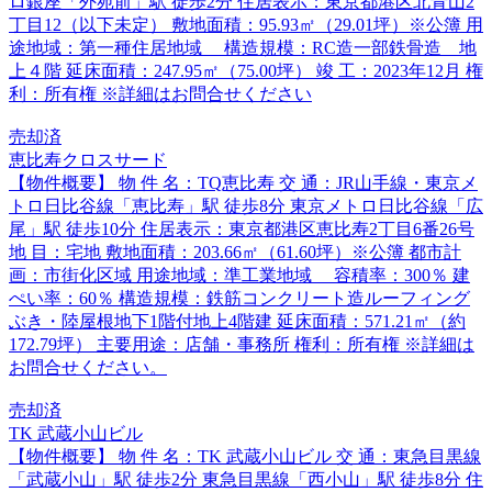
ロ銀座「外苑前」駅 徒歩2分 住居表示：東京都港区北青山2
丁目12（以下未定） 敷地面積：95.93㎡（29.01坪）※公簿 用
途地域：第一種住居地域 構造規模：RC造一部鉄骨造 地
上４階 延床面積：247.95㎡（75.00坪） 竣 工：2023年12月 権
利：所有権 ※詳細はお問合せください
売却済
恵比寿クロスサード
【物件概要】 物 件 名：TQ恵比寿 交 通：JR山手線・東京メ
トロ日比谷線「恵比寿」駅 徒歩8分 東京メトロ日比谷線「広
尾」駅 徒歩10分 住居表示：東京都港区恵比寿2丁目6番26号
地 目：宅地 敷地面積：203.66㎡（61.60坪）※公簿 都市計
画：市街化区域 用途地域：準工業地域 容積率：300％ 建
ぺい率：60％ 構造規模：鉄筋コンクリート造ルーフィング
ぶき・陸屋根地下1階付地上4階建 延床面積：571.21㎡（約
172.79坪） 主要用途：店舗・事務所 権利：所有権 ※詳細は
お問合せください。
売却済
TK 武蔵小山ビル
【物件概要】 物 件 名：TK 武蔵小山ビル 交 通：東急目黒線
「武蔵小山」駅 徒歩2分 東急目黒線「西小山」駅 徒歩8分 住