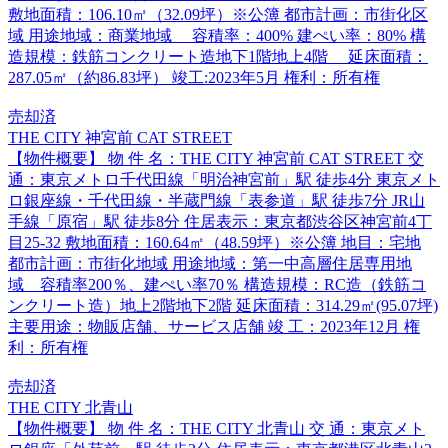
敷地面積：106.10㎡（32.09坪）※公簿 都市計画：市街化区
域 用途地域：商業地域 容積率：400% 建ぺい率：80% 構
造規模：鉄筋コンクリート造地下1階地上4階 延床面積：
287.05㎡（約86.83坪） 竣工:2023年5月 権利：所有権
売却済
THE CITY 神宮前 CAT STREET
【物件概要】 物 件 名：THE CITY 神宮前 CAT STREET 交
通：東京メトロ千代田線「明治神宮前」駅 徒歩4分 東京メト
ロ銀座線・千代田線・半蔵門線「表参道」駅 徒歩7分 JR山
手線「原宿」駅 徒歩8分 住居表示：東京都渋谷区神宮前4丁
目25-32 敷地面積：160.64㎡（48.59坪）※公簿 地目：宅地
都市計画：市街化地域 用途地域：第一中高層住居専用地
域 容積率200％、建ぺい率70％ 構造規模：RC造（鉄筋コ
ンクリート造）地上2階地下2階 延床面積：314.29㎡(95.07坪)
主要用途：物販店舗、サービス店舗 竣 工：2023年12月 権
利：所有権
売却済
THE CITY 北青山
【物件概要】 物 件 名：THE CITY 北青山 交 通：東京メト