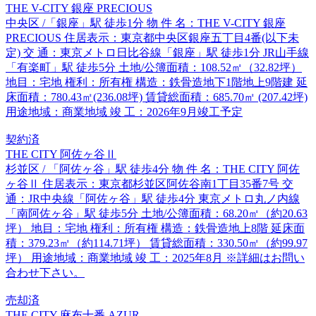
THE V-CITY 銀座 PRECIOUS
中央区 /「銀座」駅 徒歩1分 物 件 名：THE V-CITY 銀座
PRECIOUS 住居表示：東京都中央区銀座五丁目4番(以下未
定) 交 通：東京メトロ日比谷線「銀座」駅 徒歩1分 JR山手線
「有楽町」駅 徒歩5分 土地/公簿面積：108.52㎡（32.82坪）
地目：宅地 権利：所有権 構造：鉄骨造地下1階地上9階建 延
床面積：780.43㎡(236.08坪) 賃貸総面積：685.70㎡ (207.42坪)
用途地域：商業地域 竣 工：2026年9月竣工予定
契約済
THE CITY 阿佐ヶ谷Ⅱ
杉並区 / 「阿佐ヶ谷」駅 徒歩4分 物 件 名：THE CITY 阿佐
ヶ谷Ⅱ 住居表示：東京都杉並区阿佐谷南1丁目35番7号 交
通：JR中央線「阿佐ヶ谷」駅 徒歩4分 東京メトロ丸ノ内線
「南阿佐ヶ谷」駅 徒歩5分 土地/公簿面積：68.20㎡（約20.63
坪） 地目：宅地 権利：所有権 構造：鉄骨造地上8階 延床面
積：379.23㎡（約114.71坪） 賃貸総面積：330.50㎡（約99.97
坪） 用途地域：商業地域 竣 工：2025年8月 ※詳細はお問い
合わせ下さい。
売却済
THE CITY 麻布十番 AZUR