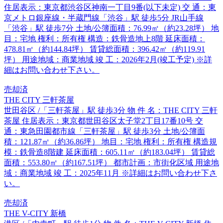
住居表示：東京都渋谷区神南一丁目9番(以下未定) 交 通：東
京メトロ銀座線・半蔵門線「渋谷」駅 徒歩5分 JR山手線
「渋谷」駅 徒歩7分 土地/公簿面積：76.99㎡（約23.28坪） 地
目：宅地 権利：所有権 構造：鉄骨造地上8階 延床面積：
478.81㎡（約144.84坪） 賃貸総面積：396.42㎡（約119.91
坪） 用途地域：商業地域 竣 工：2026年2月(竣工予定) ※詳
細はお問い合わせ下さい。
売却済
THE CITY 三軒茶屋
世田谷区 /「三軒茶屋」駅 徒歩3分 物 件 名：THE CITY 三軒
茶屋 住居表示：東京都世田谷区太子堂2丁目17番10号 交
通：東急田園都市線「三軒茶屋」駅 徒歩3分 土地/公簿面
積：121.87㎡（約36.86坪） 地目：宅地 権利：所有権 構造規
模：鉄骨造8階建 延床面積：605.11㎡（約183.04坪） 賃貸総
面積：553.80㎡（約167.51坪） 都市計画：市街化区域 用途地
域：商業地域 竣 工：2025年11月 ※詳細はお問い合わせ下さ
い。
売却済
THE V-CITY 新橋