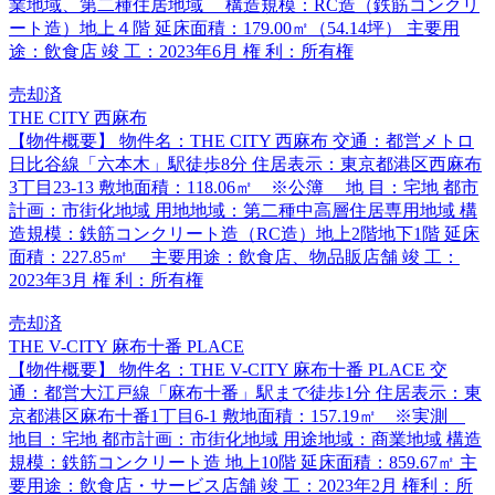
業地域、第二種住居地域 構造規模：RC造（鉄筋コンクリ
ート造）地上４階 延床面積：179.00㎡（54.14坪） 主要用
途：飲食店 竣 工：2023年6月 権 利：所有権
売却済
THE CITY 西麻布
【物件概要】 物件名：THE CITY 西麻布 交通：都営メトロ
日比谷線「六本木」駅徒歩8分 住居表示：東京都港区西麻布
3丁目23-13 敷地面積：118.06㎡ ※公簿 地 目：宅地 都市
計画：市街化地域 用地地域：第二種中高層住居専用地域 構
造規模：鉄筋コンクリート造（RC造）地上2階地下1階 延床
面積：227.85㎡ 主要用途：飲食店、物品販店舗 竣 工：
2023年3月 権 利：所有権
売却済
THE V-CITY 麻布十番 PLACE
【物件概要】 物件名：THE V-CITY 麻布十番 PLACE 交
通：都営大江戸線「麻布十番」駅まで徒歩1分 住居表示：東
京都港区麻布十番1丁目6-1 敷地面積：157.19㎡ ※実測
地目：宅地 都市計画：市街化地域 用途地域：商業地域 構造
規模：鉄筋コンクリート造 地上10階 延床面積：859.67㎡ 主
要用途：飲食店・サービス店舗 竣 工：2023年2月 権利：所