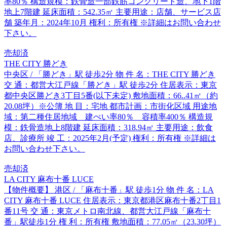
率80％ 構造規模：鉄骨造一部鉄筋コンクリート造、地下1階
地上7階建 延床面積：542.35㎡ 主要用途：店舗、サービス店
舗 築年月：2024年10月 権利：所有権 ※詳細はお問い合わせ
下さい。
売却済
THE CITY 勝どき
中央区 / 「勝どき」駅 徒歩2分 物 件 名：THE CITY 勝どき
交 通：都営大江戸線「勝どき」駅 徒歩2分 住居表示：東京
都中央区勝どき3丁目5番(以下未定) 敷地面積：66..41㎡（約
20.08坪）※公簿 地 目：宅地 都市計画：市街化区域 用途地
域：第二種住居地域 建ぺい率80％ 容積率400％ 構造規
模：鉄骨造地上8階建 延床面積：318.94㎡ 主要用途：飲食
店、診療所 竣 工：2025年2月(予定) 権利：所有権 ※詳細は
お問い合わせ下さい。
売却済
LA CITY 麻布十番 LUCE
【物件概要】 港区 / 「麻布十番」駅 徒歩1分 物 件 名：LA
CITY 麻布十番 LUCE 住居表示：東京都港区麻布十番2丁目1
番11号 交 通：東京メトロ南北線、都営大江戸線「麻布十
番」駅徒歩1分 権 利：所有権 敷地面積：77.05㎡（23.30坪）