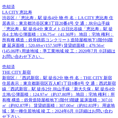
売却済
LA CITY 恵比寿
渋谷区 /「恵比寿」駅 徒歩4分 物 件 名：LA CITY 恵比寿 住
居表示：東京都渋谷区東3丁目20番4号 交 通：JR分山手線
「恵比寿」駅 徒歩4分 東京メトロ日比谷線「恵比寿」駅 徒
歩4 土地/公簿面積：136.75㎡（41.36坪） 地目：宅地 権利：
所有権 構造：鉄骨鉄筋コンクリート造陸屋根地下1階付6階
建 延床面積：520.69㎡(157.50坪) 賃貸総面積：479.56㎡
(145.06坪) 用途地域：準工業地域 竣 工：2020年7月 ※詳細は
お問い合わせ下さい。
売却済
THE CITY 新宿
新宿区 / 「西武新宿」駅 徒歩2分 物 件 名：THE CITY 新宿
住居表示：東京都新宿区百人町1丁目8番8号 交 通：西武新宿
線「西武新宿」駅 徒歩2分 JR山手線「新大久保」駅 徒歩4分
土地/公簿面積：124.97㎡（約37.80坪） 地目：宅地 権利：所
有権 構造：鉄骨造陸屋根地下1階付3階建 延床面積：307.01
㎡（約92.87坪） 賃貸総面積：307.00㎡（約92.83坪） 用途地
域：第一種住居地域 竣 工：2024年6月 ※詳細はお問い合わ
せ下さい。