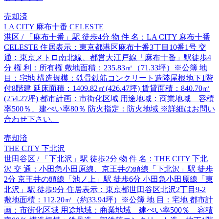
売却済
LA CITY 麻布十番 CELESTE
港区 / 「麻布十番」駅 徒歩4分 物 件 名：LA CITY 麻布十番
CELESTE 住居表示：東京都港区麻布十番3丁目10番1号 交
通：東京メトロ南北線、都営大江戸線「麻布十番」駅徒歩4
分 権 利：所有権 敷地面積：235.83㎡（71.33坪）※公簿 地
目：宅地 構造規模：鉄骨鉄筋コンクリート造陸屋根地下1階
付8階建 延床面積：1409.82㎡(426.47坪) 賃貸面積：840.70㎡
(254.27坪) 都市計画：市街化区域 用途地域：商業地域 容積
率500％、建ぺい率80％ 防火指定：防火地域 ※詳細はお問い
合わせ下さい。
売却済
THE CITY 下北沢
世田谷区 / 「下北沢」駅 徒歩2分 物 件 名：THE CITY 下北
沢 交 通：小田急小田原線、京王井の頭線「下北沢」駅 徒歩
2分 京王井の頭線「池ノ上」駅 徒歩6分 小田急小田原線「東
北沢」駅 徒歩9分 住居表示：東京都世田谷区北沢2丁目9-2
敷地面積：112.20㎡（約33.94坪）※公簿 地 目：宅地 都市計
画：市街化区域 用途地域：商業地域 建ぺい率500％ 容積