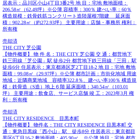
居表示：品川区小山4丁目3番2号 地 目：宅地 敷地面積：
206.58㎡（62.49坪）※公簿 容積率：300％ 建ぺい率：60％
構造規模：鉄骨鉄筋コンクリート造陸屋根7階建 延床面
積：902.28㎡（約272.93坪） 主要用途：店舗・事務所 権利：
所有権
売却済
THE CITY 芝公園
【物件概要】 物 件 名：THE CITY 芝公園 交 通：都営地下
鉄三田線「芝公園」駅 徒歩2分 都営地下鉄三田線「三田」駅
徒歩6分 住居表示：東京都港区芝2丁目18-2 地 目：宅地 敷地
面積：99.08㎡（29.97坪）※公簿 都市計画：市街化地域 用途
地域：近隣商業地域 容積率322.8％、建ぺい率100％ 構造規
模：鉄骨造（S造）地上６階 延床面積：340.54㎡（103.01
坪） 主要用途：飲食店、サービス店舗 竣 工：2023年3月 権
利：所有権
売却済
THE CITY RESIDENCE 目黒本町
【物件概要】 物件名：THE CITY RESIDENCE 目黒本町 交
通：東急目黒線「西小山」駅 徒歩8分 住居表示：東京都目
黒区6丁目16-2 敷地面積：405.90㎡ ※公簿 地目：宅地 都市