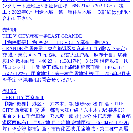
ンクリート造地上5階 延床面積：668.21㎡（202.13坪） 竣
工：2023年6月 用途地域：第一種住居地域 ※詳細はお問い
合わせ下さい。
売却済
THE V-CITY麻布十番EAST GRANDE
【物件概要】 物 件 名：THE V-CITY麻布十番EAST
GRANDE 住居表示：東京都港区東麻布3丁目5番(以下未定)
交 通：東京メトロ南北線、都営大江戸線「麻布十番」駅徒
歩1分 敷地面積：440.23㎡（133.17坪）※公簿 構造規模：鉄
筋コンクリート造 地下1階地上6階建 延床面積：1405.33㎡
（425.12坪） 用途地域：第一種住居地域 竣 工：2024年3月末
※予定 ※詳細はお問合せください
売却済
THE CITY 西麻布Ⅱ
【物件概要】 港区 / 「六本木」駅 徒歩6分 物 件 名：THE
CITY 西麻布Ⅱ 交 通：都営大江戸線「六本木」駅 徒歩6分
東京メトロ千代田線「乃木坂」駅 徒歩9分 住居表示：東京都
港区西麻布1丁目9-5 地 目：宅地 敷地面積：262.04㎡（79.26
坪）※公簿 都市計画：市街化区域 用途地域：第二種中高層