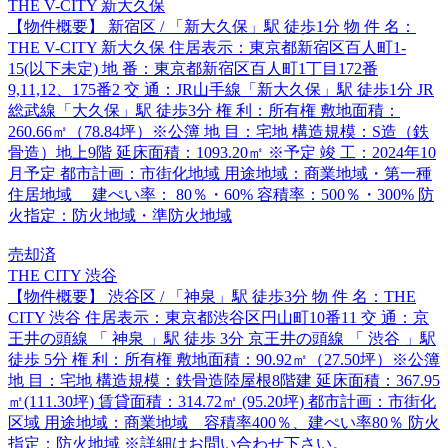
THE V-CITY 新大久保
【物件概要】 新宿区 / 「新大久保」駅 徒歩1分 物 件 名：
THE V-CITY 新大久保 住居表示：東京都新宿区百人町1-
15(以下未定) 地 番：東京都新宿区百人町1丁目172番
9,11,12、175番2 交 通：JR山手線「新大久保」駅 徒歩1分 JR
総武線「大久保」駅 徒歩3分 権 利：所有権 敷地面積：
260.66㎡（78.84坪）※公簿 地 目：宅地 構造規模：S造（鉄
骨造）地上9階 延床面積：1093.20㎡ ※予定 竣 工：2024年10
月予定 都市計画：市街化地域 用途地域：商業地域・第一種
住居地域 建ぺい率： 80％・60% 容積率：500％・300% 防
火指定：防火地域・準防火地域
売却済
THE CITY 渋谷
【物件概要】 渋谷区 / 「神泉」駅 徒歩3分 物 件 名：THE
CITY 渋谷 住居表示：東京都渋谷区円山町10番11 交 通：京
王井の頭線 「 神泉 」駅 徒歩 3分 京王井の頭線 「 渋谷 」駅
徒歩 5分 権 利：所有権 敷地面積：90.92㎡（27.50坪）※公簿
地 目：宅地 構造規模：鉄骨造陸屋根8階建 延床面積：367.95
㎡(111.30坪) 賃貸面積：314.72㎡ (95.20坪) 都市計画：市街化
区域 用途地域：商業地域 容積率400％、建ぺい率80％ 防火
指定：防火地域 ※詳細はお問い合わせ下さい。