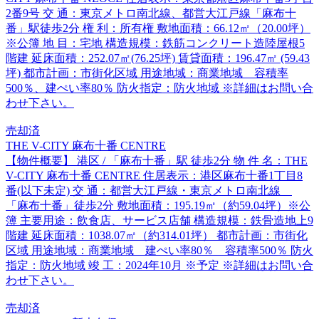
2番9号 交 通：東京メトロ南北線、都営大江戸線「麻布十
番」駅徒歩2分 権 利：所有権 敷地面積：66.12㎡（20.00坪）
※公簿 地 目：宅地 構造規模：鉄筋コンクリート造陸屋根5
階建 延床面積：252.07㎡(76.25坪) 賃貸面積：196.47㎡ (59.43
坪) 都市計画：市街化区域 用途地域：商業地域 容積率
500％、建ぺい率80％ 防火指定：防火地域 ※詳細はお問い合
わせ下さい。
売却済
THE V-CITY 麻布十番 CENTRE
【物件概要】 港区 / 「麻布十番」駅 徒歩2分 物 件 名：THE
V-CITY 麻布十番 CENTRE 住居表示：港区麻布十番1丁目8
番(以下未定) 交 通：都営大江戸線・東京メトロ南北線
「麻布十番」徒歩2分 敷地面積：195.19㎡（約59.04坪）※公
簿 主要用途：飲食店、サービス店舗 構造規模：鉄骨造地上9
階建 延床面積：1038.07㎡（約314.01坪） 都市計画：市街化
区域 用途地域：商業地域 建ぺい率80％ 容積率500％ 防火
指定：防火地域 竣 工：2024年10月 ※予定 ※詳細はお問い合
わせ下さい。
売却済