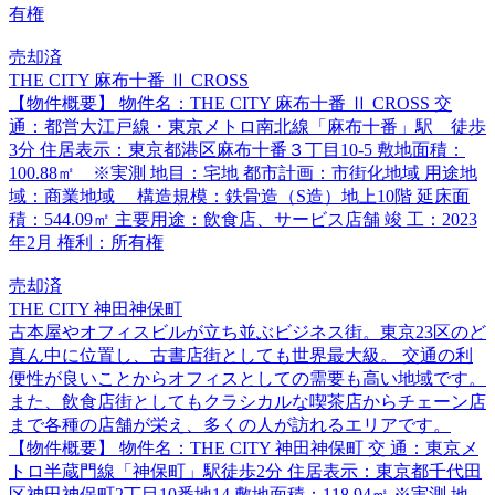
有権
売却済
THE CITY 麻布十番 Ⅱ CROSS
【物件概要】 物件名：THE CITY 麻布十番 Ⅱ CROSS 交
通：都営大江戸線・東京メトロ南北線「麻布十番」駅 徒歩
3分 住居表示：東京都港区麻布十番３丁目10-5 敷地面積：
100.88㎡ ※実測 地目：宅地 都市計画：市街化地域 用途地
域：商業地域 構造規模：鉄骨造（S造）地上10階 延床面
積：544.09㎡ 主要用途：飲食店、サービス店舗 竣 工：2023
年2月 権利：所有権
売却済
THE CITY 神田神保町
古本屋やオフィスビルが立ち並ぶビジネス街。東京23区のど
真ん中に位置し、古書店街としても世界最大級。 交通の利
便性が良いことからオフィスとしての需要も高い地域です。
また、飲食店街としてもクラシカルな喫茶店からチェーン店
まで各種の店舗が栄え、多くの人が訪れるエリアです。
【物件概要】 物件名：THE CITY 神田神保町 交 通：東京メ
トロ半蔵門線「神保町」駅徒歩2分 住居表示：東京都千代田
区神田神保町2丁目10番地14 敷地面積：118.94㎡ ※実測 地