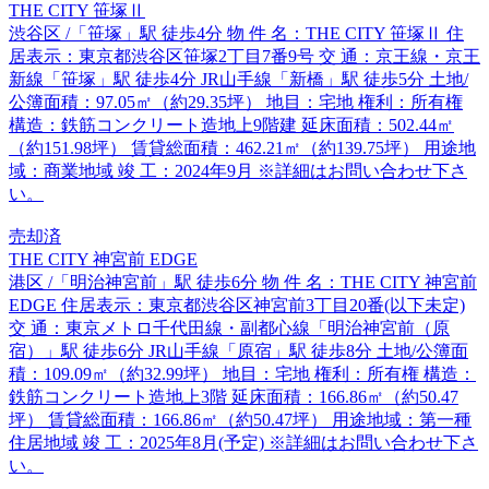
THE CITY 笹塚Ⅱ
渋谷区 /「笹塚」駅 徒歩4分 物 件 名：THE CITY 笹塚Ⅱ 住
居表示：東京都渋谷区笹塚2丁目7番9号 交 通：京王線・京王
新線「笹塚」駅 徒歩4分 JR山手線「新橋」駅 徒歩5分 土地/
公簿面積：97.05㎡（約29.35坪） 地目：宅地 権利：所有権
構造：鉄筋コンクリート造地上9階建 延床面積：502.44㎡
（約151.98坪） 賃貸総面積：462.21㎡（約139.75坪） 用途地
域：商業地域 竣 工：2024年9月 ※詳細はお問い合わせ下さ
い。
売却済
THE CITY 神宮前 EDGE
港区 /「明治神宮前」駅 徒歩6分 物 件 名：THE CITY 神宮前
EDGE 住居表示：東京都渋谷区神宮前3丁目20番(以下未定)
交 通：東京メトロ千代田線・副都心線「明治神宮前（原
宿）」駅 徒歩6分 JR山手線「原宿」駅 徒歩8分 土地/公簿面
積：109.09㎡（約32.99坪） 地目：宅地 権利：所有権 構造：
鉄筋コンクリート造地上3階 延床面積：166.86㎡（約50.47
坪） 賃貸総面積：166.86㎡（約50.47坪） 用途地域：第一種
住居地域 竣 工：2025年8月(予定) ※詳細はお問い合わせ下さ
い。