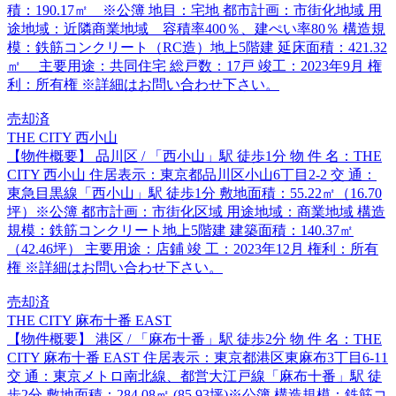
積：190.17㎡ ※公簿 地目：宅地 都市計画：市街化地域 用
途地域：近隣商業地域 容積率400％、建ぺい率80％ 構造規
模：鉄筋コンクリート（RC造）地上5階建 延床面積：421.32
㎡ 主要用途：共同住宅 総戸数：17戸 竣工：2023年9月 権
利：所有権 ※詳細はお問い合わせ下さい。
売却済
THE CITY 西小山
【物件概要】 品川区 / 「西小山」駅 徒歩1分 物 件 名：THE
CITY 西小山 住居表示：東京都品川区小山6丁目2-2 交 通：
東急目黒線「西小山」駅 徒歩1分 敷地面積：55.22㎡（16.70
坪）※公簿 都市計画：市街化区域 用途地域：商業地域 構造
規模：鉄筋コンクリート地上5階建 建築面積：140.37㎡
（42.46坪） 主要用途：店鋪 竣 工：2023年12月 権利：所有
権 ※詳細はお問い合わせ下さい。
売却済
THE CITY 麻布十番 EAST
【物件概要】 港区 / 「麻布十番」駅 徒歩2分 物 件 名：THE
CITY 麻布十番 EAST 住居表示：東京都港区東麻布3丁目6-11
交 通：東京メトロ南北線、都営大江戸線「麻布十番」駅 徒
歩2分 敷地面積：284.08㎡ (85.93坪)※公簿 構造規模：鉄筋コ