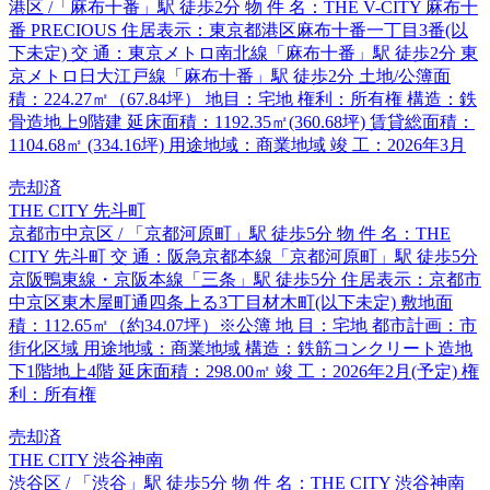
港区 /「麻布十番」駅 徒歩2分 物 件 名：THE V-CITY 麻布十
番 PRECIOUS 住居表示：東京都港区麻布十番一丁目3番(以
下未定) 交 通：東京メトロ南北線「麻布十番」駅 徒歩2分 東
京メトロ日大江戸線「麻布十番」駅 徒歩2分 土地/公簿面
積：224.27㎡（67.84坪） 地目：宅地 権利：所有権 構造：鉄
骨造地上9階建 延床面積：1192.35㎡(360.68坪) 賃貸総面積：
1104.68㎡ (334.16坪) 用途地域：商業地域 竣 工：2026年3月
売却済
THE CITY 先斗町
京都市中京区 / 「京都河原町」駅 徒歩5分 物 件 名：THE
CITY 先斗町 交 通：阪急京都本線「京都河原町」駅 徒歩5分
京阪鴨東線・京阪本線「三条」駅 徒歩5分 住居表示：京都市
中京区東木屋町通四条上る3丁目材木町(以下未定) 敷地面
積：112.65㎡（約34.07坪）※公簿 地 目：宅地 都市計画：市
街化区域 用途地域：商業地域 構造：鉄筋コンクリート造地
下1階地上4階 延床面積：298.00㎡ 竣 工：2026年2月(予定) 権
利：所有権
売却済
THE CITY 渋谷神南
渋谷区 / 「渋谷」駅 徒歩5分 物 件 名：THE CITY 渋谷神南