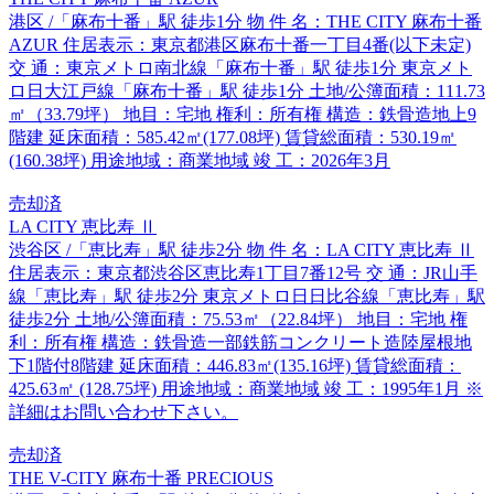
港区 /「麻布十番」駅 徒歩1分 物 件 名：THE CITY 麻布十番
AZUR 住居表示：東京都港区麻布十番一丁目4番(以下未定)
交 通：東京メトロ南北線「麻布十番」駅 徒歩1分 東京メト
ロ日大江戸線「麻布十番」駅 徒歩1分 土地/公簿面積：111.73
㎡（33.79坪） 地目：宅地 権利：所有権 構造：鉄骨造地上9
階建 延床面積：585.42㎡(177.08坪) 賃貸総面積：530.19㎡
(160.38坪) 用途地域：商業地域 竣 工：2026年3月
売却済
LA CITY 恵比寿 Ⅱ
渋谷区 /「恵比寿」駅 徒歩2分 物 件 名：LA CITY 恵比寿 Ⅱ
住居表示：東京都渋谷区恵比寿1丁目7番12号 交 通：JR山手
線「恵比寿」駅 徒歩2分 東京メトロ日日比谷線「恵比寿」駅
徒歩2分 土地/公簿面積：75.53㎡（22.84坪） 地目：宅地 権
利：所有権 構造：鉄骨造一部鉄筋コンクリート造陸屋根地
下1階付8階建 延床面積：446.83㎡(135.16坪) 賃貸総面積：
425.63㎡ (128.75坪) 用途地域：商業地域 竣 工：1995年1月 ※
詳細はお問い合わせ下さい。
売却済
THE V-CITY 麻布十番 PRECIOUS