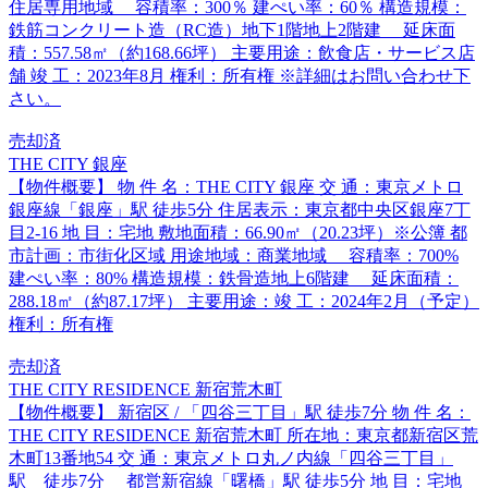
住居専用地域 容積率：300％ 建ぺい率：60％ 構造規模：
鉄筋コンクリート造（RC造）地下1階地上2階建 延床面
積：557.58㎡（約168.66坪） 主要用途：飲食店・サービス店
舗 竣 工：2023年8月 権利：所有権 ※詳細はお問い合わせ下
さい。
売却済
THE CITY 銀座
【物件概要】 物 件 名：THE CITY 銀座 交 通：東京メトロ
銀座線「銀座」駅 徒歩5分 住居表示：東京都中央区銀座7丁
目2-16 地 目：宅地 敷地面積：66.90㎡（20.23坪）※公簿 都
市計画：市街化区域 用途地域：商業地域 容積率：700%
建ぺい率：80% 構造規模：鉄骨造地上6階建 延床面積：
288.18㎡（約87.17坪） 主要用途：竣 工：2024年2月（予定）
権利：所有権
売却済
THE CITY RESIDENCE 新宿荒木町
【物件概要】 新宿区 / 「四谷三丁目」駅 徒歩7分 物 件 名：
THE CITY RESIDENCE 新宿荒木町 所在地：東京都新宿区荒
木町13番地54 交 通：東京メトロ丸ノ内線「四谷三丁目」
駅 徒歩7分 都営新宿線「曙橋」駅 徒歩5分 地 目：宅地