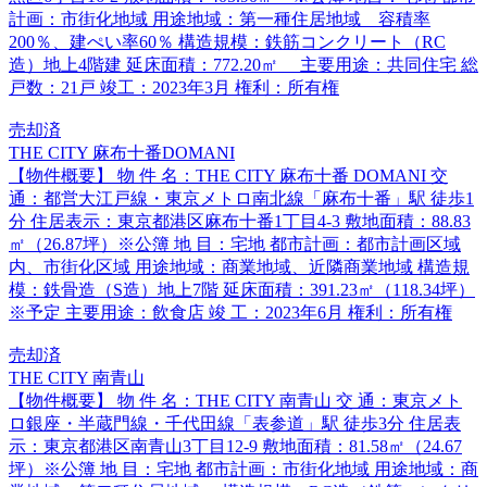
計画：市街化地域 用途地域：第一種住居地域 容積率
200％、建ぺい率60％ 構造規模：鉄筋コンクリート（RC
造）地上4階建 延床面積：772.20㎡ 主要用途：共同住宅 総
戸数：21戸 竣工：2023年3月 権利：所有権
売却済
THE CITY 麻布十番DOMANI
【物件概要】 物 件 名：THE CITY 麻布十番 DOMANI 交
通：都営大江戸線・東京メトロ南北線「麻布十番」駅 徒歩1
分 住居表示：東京都港区麻布十番1丁目4-3 敷地面積：88.83
㎡（26.87坪）※公簿 地 目：宅地 都市計画：都市計画区域
内、市街化区域 用途地域：商業地域、近隣商業地域 構造規
模：鉄骨造（S造）地上7階 延床面積：391.23㎡（118.34坪）
※予定 主要用途：飲食店 竣 工：2023年6月 権利：所有権
売却済
THE CITY 南青山
【物件概要】 物 件 名：THE CITY 南青山 交 通：東京メト
ロ銀座・半蔵門線・千代田線「表参道」駅 徒歩3分 住居表
示：東京都港区南青山3丁目12-9 敷地面積：81.58㎡（24.67
坪）※公簿 地 目：宅地 都市計画：市街化地域 用途地域：商