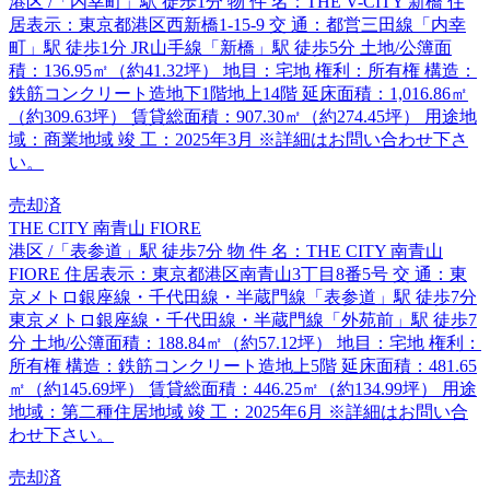
港区 /「内幸町」駅 徒歩1分 物 件 名：THE V-CITY 新橋 住
居表示：東京都港区西新橋1-15-9 交 通：都営三田線「内幸
町」駅 徒歩1分 JR山手線「新橋」駅 徒歩5分 土地/公簿面
積：136.95㎡（約41.32坪） 地目：宅地 権利：所有権 構造：
鉄筋コンクリート造地下1階地上14階 延床面積：1,016.86㎡
（約309.63坪） 賃貸総面積：907.30㎡（約274.45坪） 用途地
域：商業地域 竣 工：2025年3月 ※詳細はお問い合わせ下さ
い。
売却済
THE CITY 南青山 FIORE
港区 /「表参道」駅 徒歩7分 物 件 名：THE CITY 南青山
FIORE 住居表示：東京都港区南青山3丁目8番5号 交 通：東
京メトロ銀座線・千代田線・半蔵門線「表参道」駅 徒歩7分
東京メトロ銀座線・千代田線・半蔵門線「外苑前」駅 徒歩7
分 土地/公簿面積：188.84㎡（約57.12坪） 地目：宅地 権利：
所有権 構造：鉄筋コンクリート造地上5階 延床面積：481.65
㎡（約145.69坪） 賃貸総面積：446.25㎡（約134.99坪） 用途
地域：第二種住居地域 竣 工：2025年6月 ※詳細はお問い合
わせ下さい。
売却済