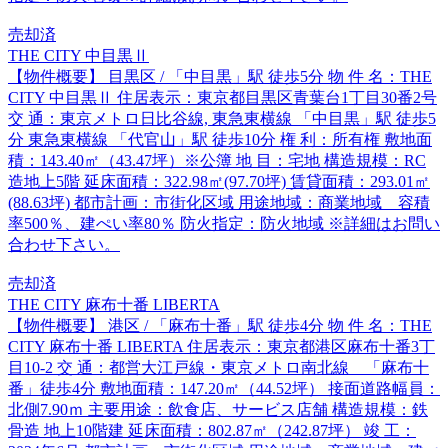
売却済
THE CITY 中目黒Ⅱ
【物件概要】 目黒区 / 「中目黒」駅 徒歩5分 物 件 名：THE
CITY 中目黒Ⅱ 住居表示：東京都目黒区青葉台1丁目30番2号
交 通：東京メトロ日比谷線, 東急東横線 「中目黒」駅 徒歩5
分 東急東横線 「代官山」駅 徒歩10分 権 利：所有権 敷地面
積：143.40㎡（43.47坪）※公簿 地 目：宅地 構造規模：RC
造地上5階 延床面積：322.98㎡(97.70坪) 賃貸面積：293.01㎡
(88.63坪) 都市計画：市街化区域 用途地域：商業地域 容積
率500％、建ぺい率80％ 防火指定：防火地域 ※詳細はお問い
合わせ下さい。
売却済
THE CITY 麻布十番 LIBERTA
【物件概要】 港区 / 「麻布十番」駅 徒歩4分 物 件 名：THE
CITY 麻布十番 LIBERTA 住居表示：東京都港区麻布十番3丁
目10-2 交 通：都営大江戸線・東京メトロ南北線 「麻布十
番」徒歩4分 敷地面積：147.20㎡（44.52坪） 接面道路幅員：
北側7.90ｍ 主要用途：飲食店、サービス店舗 構造規模：鉄
骨造 地上10階建 延床面積：802.87㎡（242.87坪） 竣 工：