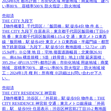
2024年6月 都市計画：市街化区域 用途地域：商業地域 建ぺ
い率80％ 容積率500％ 防火指定：防火地域
売却済
THE CITY 九段下
【物件概要】 千代田区 / 「飯田橋」駅 徒歩4分 物 件 名：
THE CITY 九段下 住居表示：東京都千代田区飯田橋1丁目6-9
地 番：東京都千代田区飯田橋1-15-4 交 通：東京メトロ東西
線「飯田橋」駅 徒歩4分 東京メトロ東西線・半蔵門線・都営
地下鉄新宿線「九段下」駅 徒歩5分 敷地面積：52.72㎡（約
15.94坪）※公簿 地 目：宅地 接面道路幅員：北東側26.91
ｍ、南4.0m 構造規模：S造（鉄骨造）地上11階 延床面積：
395.29㎡ (約119.57坪) 都市計画：市街化地域 用途地域：商業
地域 容積率700％、建ぺい率80％ 防火指定：防火地域 竣
工：2024年1月 権 利：所有権 ※詳細はお問い合わせ下さ
い。
売却済
THE CITY RESIDENCE 神宮前
【物件概要】 渋谷区 / 「外苑前」駅 徒歩9分 物件名：THE
CITY RESIDENCE 神宮前 交通：東京メトロ銀座線 「外苑
前」駅 徒歩9分 住居表示：渋谷区神宮前2丁目10-2 敷地面