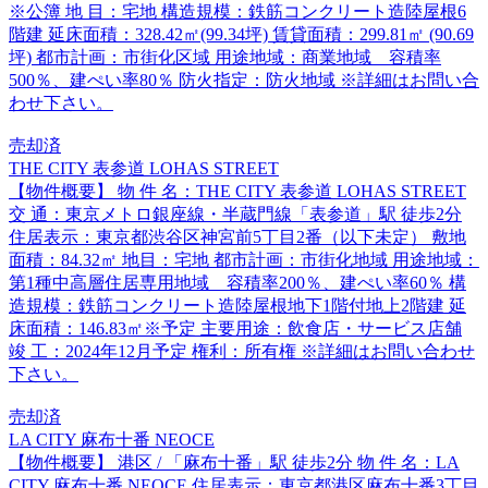
※公簿 地 目：宅地 構造規模：鉄筋コンクリート造陸屋根6
階建 延床面積：328.42㎡(99.34坪) 賃貸面積：299.81㎡ (90.69
坪) 都市計画：市街化区域 用途地域：商業地域 容積率
500％、建ぺい率80％ 防火指定：防火地域 ※詳細はお問い合
わせ下さい。
売却済
THE CITY 表参道 LOHAS STREET
【物件概要】 物 件 名：THE CITY 表参道 LOHAS STREET
交 通：東京メトロ銀座線・半蔵門線「表参道」駅 徒歩2分
住居表示：東京都渋谷区神宮前5丁目2番（以下未定） 敷地
面積：84.32㎡ 地目：宅地 都市計画：市街化地域 用途地域：
第1種中高層住居専用地域 容積率200％、建ぺい率60％ 構
造規模：鉄筋コンクリート造陸屋根地下1階付地上2階建 延
床面積：146.83㎡※予定 主要用途：飲食店・サービス店舗
竣 工：2024年12月予定 権利：所有権 ※詳細はお問い合わせ
下さい。
売却済
LA CITY 麻布十番 NEOCE
【物件概要】 港区 / 「麻布十番」駅 徒歩2分 物 件 名：LA
CITY 麻布十番 NEOCE 住居表示：東京都港区麻布十番3丁目