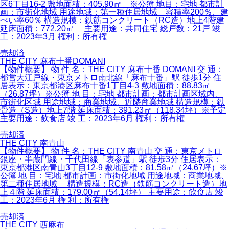
区6丁目16-2 敷地面積：405.90㎡ ※公簿 地目：宅地 都市計
画：市街化地域 用途地域：第一種住居地域 容積率200％、建
ぺい率60％ 構造規模：鉄筋コンクリート（RC造）地上4階建
延床面積：772.20㎡ 主要用途：共同住宅 総戸数：21戸 竣
工：2023年3月 権利：所有権
売却済
THE CITY 麻布十番DOMANI
【物件概要】 物 件 名：THE CITY 麻布十番 DOMANI 交 通：
都営大江戸線・東京メトロ南北線「麻布十番」駅 徒歩1分 住
居表示：東京都港区麻布十番1丁目4-3 敷地面積：88.83㎡
（26.87坪）※公簿 地 目：宅地 都市計画：都市計画区域内、
市街化区域 用途地域：商業地域、近隣商業地域 構造規模：鉄
骨造（S造）地上7階 延床面積：391.23㎡（118.34坪）※予定
主要用途：飲食店 竣 工：2023年6月 権利：所有権
売却済
THE CITY 南青山
【物件概要】 物 件 名：THE CITY 南青山 交 通：東京メトロ
銀座・半蔵門線・千代田線「表参道」駅 徒歩3分 住居表示：
東京都港区南青山3丁目12-9 敷地面積：81.58㎡（24.67坪）※
公簿 地 目：宅地 都市計画：市街化地域 用途地域：商業地域、
第二種住居地域 構造規模：RC造（鉄筋コンクリート造）地
上４階 延床面積：179.00㎡（54.14坪） 主要用途：飲食店 竣
工：2023年6月 権 利：所有権
売却済
THE CITY 西麻布