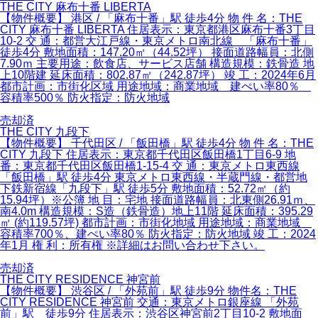
THE CITY 麻布十番 LIBERTA
【物件概要】 港区 / 「麻布十番」駅 徒歩4分 物 件 名：THE
CITY 麻布十番 LIBERTA 住居表示：東京都港区麻布十番3丁目
10-2 交 通：都営大江戸線・東京メトロ南北線 「麻布十番」
徒歩4分 敷地面積：147.20㎡（44.52坪） 接面道路幅員：北側
7.90ｍ 主要用途：飲食店、サービス店舗 構造規模：鉄骨造 地
上10階建 延床面積：802.87㎡（242.87坪） 竣 工：2024年6月
都市計画：市街化区域 用途地域：商業地域 建ぺい率80％
容積率500％ 防火指定：防火地域
売却済
THE CITY 九段下
【物件概要】 千代田区 / 「飯田橋」駅 徒歩4分 物 件 名：THE
CITY 九段下 住居表示：東京都千代田区飯田橋1丁目6-9 地
番：東京都千代田区飯田橋1-15-4 交 通：東京メトロ東西線
「飯田橋」駅 徒歩4分 東京メトロ東西線・半蔵門線・都営地
下鉄新宿線「九段下」駅 徒歩5分 敷地面積：52.72㎡（約
15.94坪）※公簿 地 目：宅地 接面道路幅員：北東側26.91ｍ、
南4.0m 構造規模：S造（鉄骨造）地上11階 延床面積：395.29
㎡ (約119.57坪) 都市計画：市街化地域 用途地域：商業地域
容積率700％、建ぺい率80％ 防火指定：防火地域 竣 工：2024
年1月 権 利：所有権 ※詳細はお問い合わせ下さい。
売却済
THE CITY RESIDENCE 神宮前
【物件概要】 渋谷区 / 「外苑前」駅 徒歩9分 物件名：THE
CITY RESIDENCE 神宮前 交通：東京メトロ銀座線 「外苑
前」駅 徒歩9分 住居表示：渋谷区神宮前2丁目10-2 敷地面