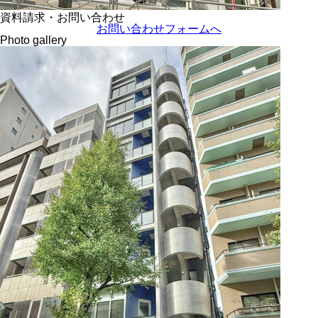
資料請求・お問い合わせ
お問い合わせフォームへ
Photo gallery