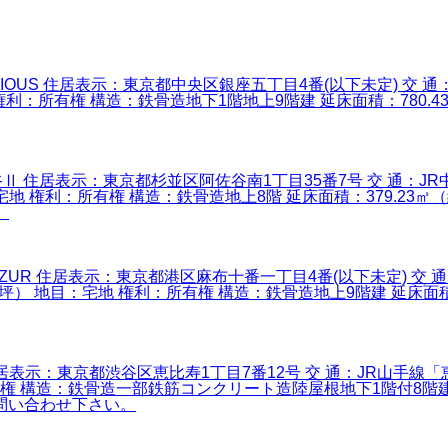
座 PRECIOUS 住居表示：東京都中央区銀座五丁目4番(以下未定)
権利：所有権 構造：鉄骨造地下1階地上9階建 延床面積：780.43㎡(23
 阿佐ヶ谷Ⅱ 住居表示：東京都杉並区阿佐谷南1丁目35番7号 交 通
宅地 権利：所有権 構造：鉄骨造地上8階 延床面積：379.23㎡（約1
。
布十番 AZUR 住居表示：東京都港区麻布十番一丁目4番(以下未定)
） 地目：宅地 権利：所有権 構造：鉄骨造地上9階建 延床面積：585.4
寿 Ⅱ 住居表示：東京都渋谷区恵比寿1丁目7番12号 交 通：JR山
有権 構造：鉄骨造一部鉄筋コンクリート造陸屋根地下1階付8階建 延床面
はお問い合わせ下さい。