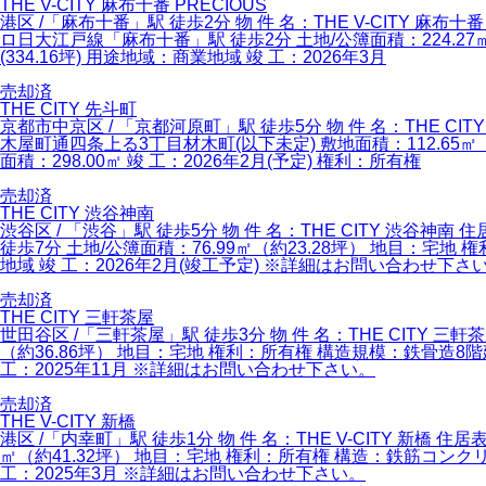
THE V-CITY 麻布十番 PRECIOUS
港区 /「麻布十番」駅 徒歩2分 物 件 名：THE V-CITY 
ロ日大江戸線「麻布十番」駅 徒歩2分 土地/公簿面積：224.27㎡（6
(334.16坪) 用途地域：商業地域 竣 工：2026年3月
売却済
THE CITY 先斗町
京都市中京区 / 「京都河原町」駅 徒歩5分 物 件 名：THE 
木屋町通四条上る3丁目材木町(以下未定) 敷地面積：112.65
面積：298.00㎡ 竣 工：2026年2月(予定) 権利：所有権
売却済
THE CITY 渋谷神南
渋谷区 / 「渋谷」駅 徒歩5分 物 件 名：THE CITY 渋
徒歩7分 土地/公簿面積：76.99㎡（約23.28坪） 地目：宅地 
地域 竣 工：2026年2月(竣工予定) ※詳細はお問い合わせ下さ
売却済
THE CITY 三軒茶屋
世田谷区 /「三軒茶屋」駅 徒歩3分 物 件 名：THE CITY 
（約36.86坪） 地目：宅地 権利：所有権 構造規模：鉄骨造8階建
工：2025年11月 ※詳細はお問い合わせ下さい。
売却済
THE V-CITY 新橋
港区 /「内幸町」駅 徒歩1分 物 件 名：THE V-CITY 新橋 
㎡（約41.32坪） 地目：宅地 権利：所有権 構造：鉄筋コンクリート
工：2025年3月 ※詳細はお問い合わせ下さい。