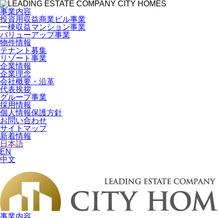
事業内容
投資用収益商業ビル事業
一棟収益マンション事業
バリューアップ事業
物件情報
テナント募集
リゾート事業
企業情報
企業理念
会社概要・沿革
代表挨拶
グループ事業
採用情報
個人情報保護方針
お問い合わせ
サイトマップ
新着情報
日本語
EN
中文
事業内容