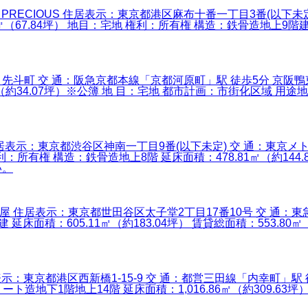
麻布十番 PRECIOUS 住居表示：東京都港区麻布十番一丁目3番(以
7.84坪） 地目：宅地 権利：所有権 構造：鉄骨造地上9階建 延床面積
CITY 先斗町 交 通：阪急京都本線「京都河原町」駅 徒歩5分 
㎡（約34.07坪）※公簿 地 目：宅地 都市計画：市街化区域 
谷神南 住居表示：東京都渋谷区神南一丁目9番(以下未定) 交 通：東
権利：所有権 構造：鉄骨造地上8階 延床面積：478.81㎡（約144.
い。
三軒茶屋 住居表示：東京都世田谷区太子堂2丁目17番10号 交 通：
 延床面積：605.11㎡（約183.04坪） 賃貸総面積：553.8
住居表示：東京都港区西新橋1-15-9 交 通：都営三田線「内幸町」駅 
造地下1階地上14階 延床面積：1,016.86㎡（約309.63坪）