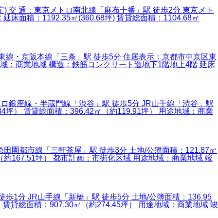
下未定) 交 通：東京メトロ南北線「麻布十番」駅 徒歩2分 東京メト
：1192.35㎡(360.68坪) 賃貸総面積：1104.68㎡
京阪鴨東線・京阪本線「三条」駅 徒歩5分 住居表示：京都市中京区東
用途地域：商業地域 構造：鉄筋コンクリート造地下1階地上4階 延床
京メトロ銀座線・半蔵門線「渋谷」駅 徒歩5分 JR山手線「渋谷」駅
84坪） 賃貸総面積：396.42㎡（約119.91坪） 用途地域：商業
東急田園都市線「三軒茶屋」駅 徒歩3分 土地/公簿面積：121.87㎡
0㎡（約167.51坪） 都市計画：市街化区域 用途地域：商業地域 竣
徒歩1分 JR山手線「新橋」駅 徒歩5分 土地/公簿面積：136.95
 賃貸総面積：907.30㎡（約274.45坪） 用途地域：商業地域 竣