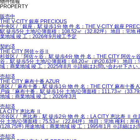
物件情報
PROPERTY
販売中
THE V-CITY 銀座 PRECIOUS
中央区 /「銀座」駅 徒歩1分 物 件 名：THE V-CITY 銀
駅 徒歩5分 土地/公簿面積：108.52㎡（32.82坪） 地目：宅地 
業地域 竣 工：2026年9月竣工予定
契約済
THE CITY 阿佐ヶ谷Ⅱ
杉並区 / 「阿佐ヶ谷」駅 徒歩4分 物 件 名：THE CITY
谷」駅 徒歩5分 土地/公簿面積：68.20㎡（約20.63坪） 地目：
域：商業地域 竣 工：2025年8月 ※詳細はお問い合わせ下さい
売却済
THE CITY 麻布十番 AZUR
港区 /「麻布十番」駅 徒歩1分 物 件 名：THE CITY 麻
戸線「麻布十番」駅 徒歩1分 土地/公簿面積：111.73㎡（33.79坪
地域：商業地域 竣 工：2026年3月
売却済
LA CITY 恵比寿 Ⅱ
渋谷区 /「恵比寿」駅 徒歩2分 物 件 名：LA CITY 恵比
分 土地/公簿面積：75.53㎡（22.84坪） 地目：宅地 権利：所
(128.75坪) 用途地域：商業地域 竣 工：1995年1月 ※詳細
売却済