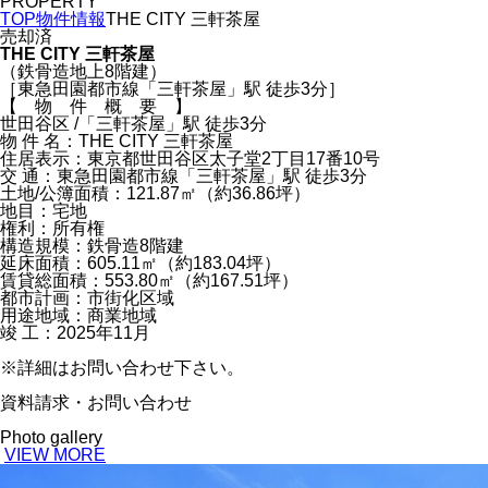
PROPERTY
TOP
物件情報
THE CITY 三軒茶屋
売却済
THE CITY 三軒茶屋
（鉄骨造地上8階建）
［東急田園都市線「三軒茶屋」駅 徒歩3分］
【 物 件 概 要 】
世田谷区 /「三軒茶屋」駅 徒歩3分
物 件 名：THE CITY 三軒茶屋
住居表示：東京都世田谷区太子堂2丁目17番10号
交 通：東急田園都市線「三軒茶屋」駅 徒歩3分
土地/公簿面積：121.87㎡（約36.86坪）
地目：宅地
権利：所有権
構造規模：鉄骨造8階建
延床面積：605.11㎡（約183.04坪）
賃貸総面積：553.80㎡（約167.51坪）
都市計画：市街化区域
用途地域：商業地域
竣 工：2025年11月
※詳細はお問い合わせ下さい。
資料請求・お問い合わせ
Photo gallery
VIEW MORE