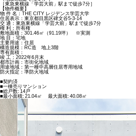
［東急東横線「学芸大前」駅まで徒歩7分］
【物件概要】
物 件 名：THE CITY レジデンス学芸大学
住居表示：東京都目黒区碑文谷5-3-14
交 通：東急東横線「学芸大前」駅まで徒歩7分
権 利：所有権
敷地面積：301.46㎡（91.19坪） ※実測
地 目：宅地
主要用途：住居
構造規模：RC造 地上3階
専有面積：
竣 工：2022年6月末
都市計画：市街化地域
用途地域：第一種中高層住居専用地域
防火指定：準防火地域
■契約済
■一棟売りマンション
■総戸数: 14戸
■最小面積: 21.04㎡ 最大面積: 40.08㎡