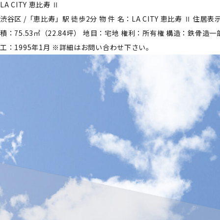
LA CITY 恵比寿 Ⅱ
渋谷区 /「恵比寿」駅 徒歩2分 物 件 名：LA CITY 恵比寿 Ⅱ
積：75.53㎡（22.84坪） 地目：宅地 権利：所有権 構造：鉄骨造一部
工：1995年1月 ※詳細はお問い合わせ下さい。