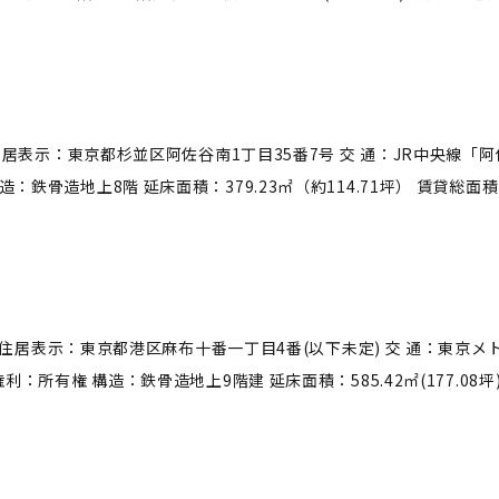
ヶ谷Ⅱ 住居表示：東京都杉並区阿佐谷南1丁目35番7号 交 通：JR中央
造：鉄骨造地上8階 延床面積：379.23㎡（約114.71坪） 賃貸総面積：
 AZUR 住居表示：東京都港区麻布十番一丁目4番(以下未定) 交 通：
利：所有権 構造：鉄骨造地上9階建 延床面積：585.42㎡(177.08坪) 