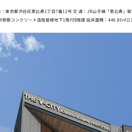
 住居表示：東京都渋谷区恵比寿1丁目7番12号 交 通：JR山手線「恵比寿
鉄筋コンクリート造陸屋根地下1階付8階建 延床面積：446.83㎡(135.1