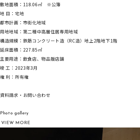
敷地面積：118.06㎡ ※公簿
地 目：宅地
都市計画：市街化地域
用地地域：第二種中高層住居専用地域
構造規模：鉄筋コンクリート造（RC造）地上2階地下1階
延床面積：227.85㎡
主要用途：飲食店、物品販店舗
竣 工：2023年3月
権 利：所有権
資料請求・お問い合わせ
Photo gallery
VIEW MORE