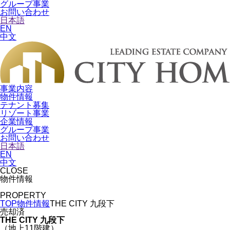
グループ事業
お問い合わせ
日本語
EN
中文
事業内容
物件情報
テナント募集
リゾート事業
企業情報
グループ事業
お問い合わせ
日本語
EN
中文
CLOSE
物件情報
PROPERTY
TOP
物件情報
THE CITY 九段下
売却済
THE CITY 九段下
（地上11階建）