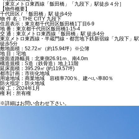
［東京メトロ東西線「飯田橋」「九段下」駅徒歩４分］
【物件概要】
千代田区 / 「飯田橋」駅 徒歩4分
物 件 名：THE CITY 九段下
住居表示：東京都千代田区飯田橋1丁目6-9
地 番：東京都千代田区飯田橋1-15-4
交 通：東京メトロ東西線「飯田橋」駅 徒歩4分
東京メトロ東西線・半蔵門線・都営地下鉄新宿線「九段下」駅
徒歩5分
敷地面積：52.72㎡（約15.94坪）※公簿
地 目：宅地
接面道路幅員：北東側26.91ｍ、南4.0m
構造規模：S造（鉄骨造）地上11階
延床面積：395.29㎡ (約119.57坪)
都市計画：市街化地域
用途地域：商業地域 容積率700％、建ぺい率80％
防火指定：防火地域
竣 工：2024年1月
権 利：所有権
※詳細はお問い合わせ下さい。