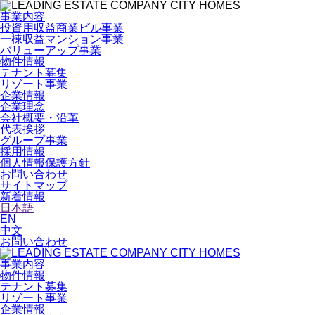
事業内容
投資用収益商業ビル事業
一棟収益マンション事業
バリューアップ事業
物件情報
テナント募集
リゾート事業
企業情報
企業理念
会社概要・沿革
代表挨拶
グループ事業
採用情報
個人情報保護方針
お問い合わせ
サイトマップ
新着情報
日本語
EN
中文
お問い合わせ
事業内容
物件情報
テナント募集
リゾート事業
企業情報