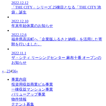
2022.12.12
「THE CITY」シリーズ 25棟目となる「THE CITY 池
袋」誕生
2022.12.10
年末年始休業のお知らせ
2022.12.6
福井県高浜町へ「企業版ふるさと納税」を活用した寄
附を行いました。
2022.11.1
ザ・シティ リーシングセンター 麻布十番 オープンの
お知らせ
«
...
2
3
4
5
6
»
事業内容
投資用収益商業ビル事業
一棟収益マンション事業
バリューアップ事業
物件情報
テナント募集