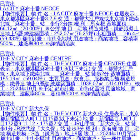
已賣出
LA CITY 麻布十番 NEOCE
【物件概要】 物 件 名：LA CITY 麻布十番 NEOCE 住居表示：
東京都港區麻布十番3-2-9 交 通：都營大江戶線或東京地下鐵南
北線「麻布十番」站 步行2分鐘 權 利：所有權 基地面積：
66.12㎡（20.00坪）※公簿 地 目：宅地 構造規模：鐵筋混凝土
造地上5層 總建築面積：252.07㎡(76.25坪) 出租面積 ：196.4㎡
(59.43坪) 都市計畫：市街化地域 用途地域：商業地域 容積率
500％、建蔽率80％ ※詳情請洽詢
已賣出
THE V-CITY 麻布十番 CENTRE
【物件概要】 物 件 名：THE V-CITY 麻布十番 CENTRE 住居
表示：東京都港區麻布十番1-8(以下未定) 交 通：都營大江戶
線・東京地下鐵南北線 「麻布十番」站 徒歩2分 基地面積：
195.19㎡（59.04坪） 主要用途：飲食店、服務業店舗 構造規
模：鐵骨造 地上9層建 總建築面積：1038.07㎡（314.01坪） 竣
工：2024年10月 ※予定 都市計畫：市街化區域 用途地域：商
業地域 建蔽率80％ 容積率500％ ※詳情請洽詢
已賣出
THE V-CITY 新大久保
【物件概要】 物 件 名：THE V-CITY 新大久保 住居表示：東京
都新宿區百人町1丁目15番(以下未定) 地 番：新宿區百人町1丁
目172番9,11,12・175番2 交 通：JR山手線「新大久保」站 徒
歩1分 JR総武線「大久保」站 徒歩3分 權 利：所有權 地 目：宅
地 構造規模：S造（鐵骨造）地上9層 竣 工：2024年10月預定
都市計畫：市街化區域 用途地域：商業地域・第一種住居地