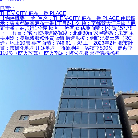
已賣出
THE V-CITY 麻布十番 PLACE
【物件概要】 物 件 名：THE V-CITY 麻布十番 PLACE 住居標
示：東京都港區麻布十番1丁目6-1 交 通：至都營大江戶線「麻
布十番」站步行1分鐘 權 利：所有權 佔地面積：[公簿]157.78
㎡ 地 目：宅地 臨接道路寬度：北側30m 家屋號碼：未定 主
要用途：餐廳或服務性質店鋪 構造規模：鋼筋混凝土造（RC
造）地上10層 專有面積：746.61㎡ 竣 工：2023年2月 都市計
畫：市街化地區 用途地區：商業地區 容積率500％ 建蔽率
100％（防火放寬） 防火指定：防火區域 ※詳情請諮詢