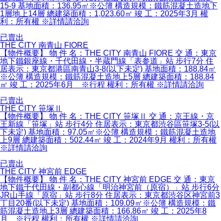
15-9 基地面積：136.95㎡※公簿 構造規模：鐵筋混凝土造地下
1層地上14層 總建築面積：1,023.60㎡ 竣 工：2025年3月 權
利：所有權 ※詳情請洽詢
已賣出
THE CITY 南青山 FIORE
【物件概要】 物 件 名：THE CITY 南青山 FIORE 交 通：東京
地下鐵銀座線・千代田線・半蔵門線「表参道」站 步行7分 住
居表示：東京都港區南青山3-8(以下未定) 基地面積：188.84㎡
※公簿 構造規模：鐵筋混凝土造地上5層 總建築面積：188.84
㎡ 竣 工：2025年6月 ※行程 權利：所有權 ※詳情請洽詢
已賣出
THE CITY 笹塚Ⅱ
【物件概要】 物 件 名：THE CITY 笹塚Ⅱ 交 通：京王線・京
王新線「笹塚」站 步行4分 住居表示：東京都渋谷區笹塚3-5(以
下未定) 基地面積：97.05㎡※公簿 構造規模：鐵筋混凝土造地
上9層 總建築面積：502.44㎡ 竣 工：2024年9月 權利：所有權
※詳情請洽詢
已賣出
THE CITY 神宮前 EDGE
【物件概要】 物 件 名：THE CITY 神宮前 EDGE 交 通：東京
地下鐵千代田線・副都心線「明治神宮前（原宿）」站 步行6分
JR山手線「原宿」站 步行8分 住居表示：東京都渋谷区神宮前3
丁目20番(以下未定) 基地面積：109.09㎡※公簿 構造規模：鐵
筋混凝土造地上3層 總建築面積：166.86㎡ 竣 工：2025年8
月 ※行程 權利：所有權 ※詳情請洽詢