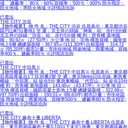
域 建蔽率： 80％・60% 容積率：500％・300% 防火指定：
防火地域・準防火地域 ※詳情請洽詢
已賣出
THE CITY 渋谷
【物件概要】 物 件 名：THE CITY 渋谷 住居表示：東京都渋谷
區円山町51番地1 交 通：京王井の頭線「神泉」站 步行3分鐘
京王井の頭線「渋谷」站 步行5分鐘 權 利：所有權 基地面
積：90.92㎡（27.50坪）※公簿 地 目：宅地 構造規模：鐵骨造
地上8層 總建築面積：367.95㎡(111.30坪) 出租面積 ：314.72
㎡ (95.20坪) 都市計畫：市街化地域 用途地域：商業地域 容積
率400％、建蔽率80％ ※詳情請洽詢
已賣出
THE CITY 中目黒Ⅱ
【物件概要】 物 件 名：THE CITY 中目黒Ⅱ 住居表示：東京都
目黒區青葉台1丁目30番2號 交 通：東京Metro日比谷線, 東急東
横線 「中目黒」站 徒歩5分 東急東横線 「代官山」站 徒歩10分
權 利：所有權 基地面積：143.40㎡（43.47坪）※公簿 地 目：
宅地 構造規模：鐵筋混凝土造地上5層 總建築面積：322.98㎡
(97.70坪) 出租面積 ：293.01㎡ (88.63坪) 都市計畫：市街化區
域 用途地域：商業地域 容積率500％、建蔽率80％ 防火指定:
防火地域 ※詳情請洽詢
已賣出
THE CITY 麻布十番 LIBERTA
【物件概要】 物 件 名：THE CITY 麻布十番 LIBERTA 住居表
示：東京都港區麻布十番3-10(以下未定) 地番：東京都港區麻布