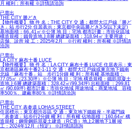
月 權利：所有權 ※詳情請洽詢
已賣出
THE CITY 勝どき
【物件概要】 物 件 名：THE CITY 交 通：都營大江戶線「勝ど
き」站 步行2分 住居表示：東京都中央區勝どき3-5(以下未定)
基地面積：66..41㎡※公簿 地 目：宅地 都市計畫：市街化區域
構造規模：鐵骨造地上8層 總建築面積：318.94㎡ 主要用途：
店舗、診所 竣 工：2025年2月 ※行程 權利：所有權 ※詳情請
洽詢
已賣出
LA CITY 麻布十番 LUCE
【物件概要】 物 件 名：LA CITY 麻布十番 LUCE 住居表示：東
京都港區麻布十番2-1-11 交 通：都營大江戶線或東京地下鐵南
北線「麻布十番」站 步行1分鐘 權 利：所有權 基地面積：
77.05㎡（23.30坪）※公簿 地 目：宅地 構造規模：鐵筋混凝土
造地上6層 總建築面積：328.42㎡(99.34坪) 出租面積 ：299.81
㎡ (90.69坪) 都市計畫：市街化地域 用途地域：商業地域 容積
率500％、建蔽率80％ ※詳情請洽詢
已賣出
THE CITY 表参道 LOHAS STREET
住居標示：東京都渋谷區 交 通：東京地下鐵銀座・半蔵門線
「表参道」站步行2分鐘 權 利：所有權 佔地面積：160.64㎡ 構
造規模：鋼骨鋼筋混凝土建造（RC造）地上2層地下1層 竣
工：2024年12月（預定） ※詳情請諮詢