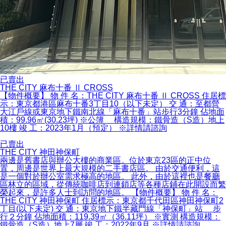
已賣出
THE CITY 麻布十番 Ⅱ CROSS
【物件概要】 物 件 名：THE CITY 麻布十番 Ⅱ CROSS 住居標
示：東京都港區麻布十番3丁目10（以下未定） 交 通：至都營
大江戶線或東京地下鐵南北線「麻布十番」站步行3分鐘 佔地面
積：99.96㎡(30.23坪) ※公簿 構造規模：鐵骨造（S造）地上
10樓 竣 工：2023年1月（預定） ※詳情請諮詢
已賣出
THE CITY 神田神保町
兩邊是舊書店與辦公大樓的商業區。位於東京23區的正中位
置，周邊是世界上最大規模的二手書店區。 由於交通便利，這
是一個對於辦公室需求極高的地區。 此外，由於這裡也是餐廳
區林立的區域，從傳統咖啡店到連鎖店等各種店鋪在此開設而繁
榮起來，是許多人士到訪問的地區。 【物件概要】 物 件 名：
THE CITY 神田神保町 住居標示：東京都千代田區神田神保町2
丁目(以下未定) 交 通：東京地下鐵半藏門線「神保町」站 步
行２分鐘 佔地面積：119.39㎡（36.11坪） ※實測 構造規模：
鐵骨造（S造）地上7層 竣 工：2022年9月 ※詳情請諮詢