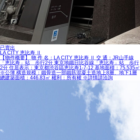
已賣出
LA CITY 恵比寿 Ⅱ
【物件概要】 物 件 名：LA CITY 恵比寿 Ⅱ 交 通：JR山手線
「恵比寿」站 步行2分 東京地鐵日比谷線「恵比寿」站 歩行
2分 住居表示：東京都渋谷區恵比寿1-7-12 基地面積：75.535㎡
※公簿 構造規模：鐵骨造一部鐵筋混凝土造地上8層、地下1層
總建築面積：446.83㎡ 權利：所有權 ※詳情請洽詢