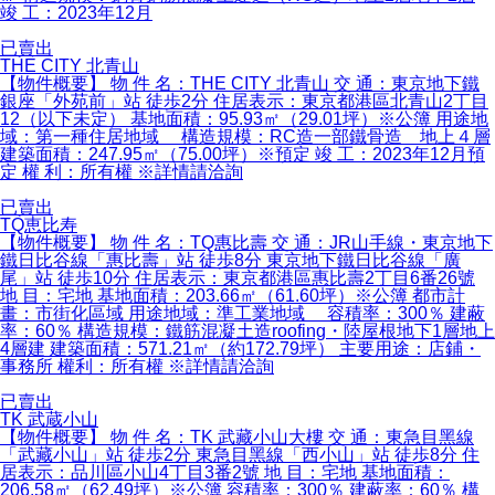
竣 工：2023年12月
已賣出
THE CITY 北青山
【物件概要】 物 件 名：THE CITY 北青山 交 通：東京地下鐵
銀座「外苑前」站 徒歩2分 住居表示：東京都港區北青山2丁目
12（以下未定） 基地面積：95.93㎡（29.01坪）※公簿 用途地
域：第一種住居地域 構造規模：RC造一部鐵骨造 地上４層
建築面積：247.95㎡（75.00坪）※預定 竣 工：2023年12月預
定 權 利：所有權 ※詳情請洽詢
已賣出
TQ恵比寿
【物件概要】 物 件 名：TQ惠比壽 交 通：JR山手線・東京地下
鐵日比谷線「惠比壽」站 徒歩8分 東京地下鐵日比谷線「廣
尾」站 徒歩10分 住居表示：東京都港區惠比壽2丁目6番26號
地 目：宅地 基地面積：203.66㎡（61.60坪）※公簿 都市計
畫：市街化區域 用途地域：準工業地域 容積率：300％ 建蔽
率：60％ 構造規模：鐵筋混凝土造roofing・陸屋根地下1層地上
4層建 建築面積：571.21㎡（約172.79坪） 主要用途：店鋪・
事務所 權利：所有權 ※詳情請洽詢
已賣出
TK 武蔵小山
【物件概要】 物 件 名：TK 武藏小山大樓 交 通：東急目黑線
「武藏小山」站 徒歩2分 東急目黑線「西小山」站 徒歩8分 住
居表示：品川區小山4丁目3番2號 地 目：宅地 基地面積：
206.58㎡（62.49坪）※公簿 容積率：300％ 建蔽率：60％ 構