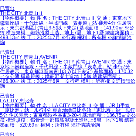
已賣出
THE CITY 北青山Ⅱ
【物件概要】 物 件 名：THE CITY 北青山Ⅱ 交 通：東京地下
鐵銀座線・千代田線・半蔵門線「表参道」站 徒歩4分 住居表
示：東京都港區北青山3-5(以下未定) 基地面積：141.90㎡ ※公
簿 構造規模：鐵筋混凝土造、地上7層、地下1層 總建築面積：
498.13㎡ 竣 工：2025年7月 ※行程 權利：所有權 ※詳情請洽
詢
已賣出
THE CITY 南青山 AVENIR
【物件概要】 物 件 名：THE CITY 南青山 AVENIR 交 通：東
京地下鐵銀座線・千代田線・半蔵門線「表参道」站 步行7分
住居表示：東京都港區南青山3-7(以下未定) 基地面積：170.32
㎡※公簿 構造規模：鐵筋混凝土造地上5層 總建築面積：
466.80㎡ 竣 工：2025年6月 ※行程 權利：所有權 ※詳情請洽
詢
已賣出
LA CITY 恵比寿
【物件概要】 物 件 名：LA CITY 恵比寿 Ⅱ 交 通：JR山手線
「恵比寿」站 步行4分 東京地鐵日比谷線「恵比寿」站 歩行
5分 住居表示：東京都渋谷區東3-20-4 基地面積：136.75㎡※公
簿 構造規模：鐵骨造一部鐵筋混凝土造地上6層、地下1層 總建
築面積：520.69㎡ 權利：所有權 ※詳情請洽詢
已賣出