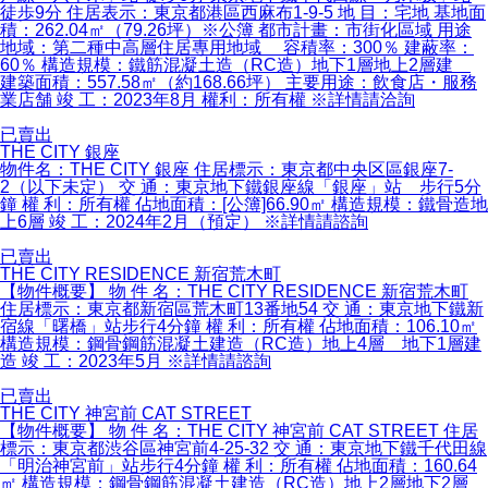
徒歩9分 住居表示：東京都港區西麻布1-9-5 地 目：宅地 基地面
積：262.04㎡（79.26坪）※公簿 都市計畫：市街化區域 用途
地域：第二種中高層住居專用地域 容積率：300％ 建蔽率：
60％ 構造規模：鐵筋混凝土造（RC造）地下1層地上2層建
建築面積：557.58㎡（約168.66坪） 主要用途：飲食店・服務
業店舗 竣 工：2023年8月 權利：所有權 ※詳情請洽詢
已賣出
THE CITY 銀座
物件名：THE CITY 銀座 住居標示：東京都中央区區銀座7-
2（以下未定） 交 通：東京地下鐵銀座線「銀座」站 步行5分
鐘 權 利：所有權 佔地面積：[公簿]66.90㎡ 構造規模：鐵骨造地
上6層 竣 工：2024年2月（預定） ※詳情請諮詢
已賣出
THE CITY RESIDENCE 新宿荒木町
【物件概要】 物 件 名：THE CITY RESIDENCE 新宿荒木町
住居標示：東京都新宿區荒木町13番地54 交 通：東京地下鐵新
宿線「曙橋」站步行4分鐘 權 利：所有權 佔地面積：106.10㎡
構造規模：鋼骨鋼筋混凝土建造（RC造）地上4層 地下1層建
造 竣 工：2023年5月 ※詳情請諮詢
已賣出
THE CITY 神宮前 CAT STREET
【物件概要】 物 件 名：THE CITY 神宮前 CAT STREET 住居
標示：東京都渋谷區神宮前4-25-32 交 通：東京地下鐵千代田線
「明治神宮前」站步行4分鐘 權 利：所有權 佔地面積：160.64
㎡ 構造規模：鋼骨鋼筋混凝土建造（RC造）地上2層地下2層