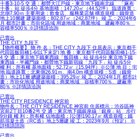
十番3-10-5 交 通：都營大江戶線・東京地下鐵南北線 「麻布
十番」站 徒歩4分 基地面積：147.20㎡（44.52坪） 臨道路寬：
北側7.90ｍ 主要用途：飲食店、服務業店舗 構造規模：鐵骨造
地上10層建 建築面積：802.87㎡（242.87坪） 竣 工：2024年6
月 都市計畫：市街化區域 用途地域：商業地域 建蔽率80％
容積率500％ ※詳情請洽詢
已賣出
THE CITY 九段下
【物件概要】 物 件 名：THE CITY 九段下 住居表示：東京都千
代田區飯田橋1-6(以下未定) 地 番：東京都千代田區飯田橋1-15-
4 交 通：東京地下鐵東西線「飯田橋」站 徒歩4分 東京地下鐵
東西線・半藏門線・都營地下鐵新宿線「九段下」站 徒歩5分
權 利：所有權 基地面積：52.72㎡（15.94坪）※公簿 地 目：宅
地 臨道路寬：北東側26.91ｍ、南4.0m 構造規模：S造（鐵骨
造）地上11層 總建築面積：395.29㎡ 竣 工：2024年1月 都市計
畫：市街化地域 用途地域：商業地域 容積率700％、建蔽率
80％ ※詳情請洽詢
已賣出
THE CITY RESIDENCE 神宮前
物件名：THE CITY RESIDENCE 神宮前 住居標示：渋谷區神
宮前2丁目10番2号 交 通：東京地下鐵銀座線「銀座」站 步行
9分鐘 權 利：所有權 佔地面積：[公簿]190.17㎡ 構造規模：鐵
筋混凝土造（RC造）地上5層建 竣 工：2023年9月（預定） ※
詳情請諮詢
已賣出