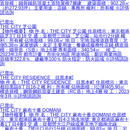
造規模：鐵骨鐵筋混凝土造陸屋根7層建 建築面積：902.28㎡
（約272.93坪） 主要用途：店鋪・事務所 權利：所有權 ※詳情
請洽詢
已賣出
THE CITY 芝公園
【物件概要】 物 件 名：THE CITY 芝公園 住居標示：東京都港
區芝3丁目18 交 通：至都營三田線「芝公園」站步行2分鐘 權
利：所有權 佔地面積：99.08㎡ 地 目：宅地 臨接道路寬度：北
側5.38ｍ 家屋號碼：未定 主要用途：餐廳或服務性店鋪 構造規
模：鐵骨造（S造）地上6層 專有面積：340.54㎡ 竣 工：
2023年3月 都市計畫：市街化地區 用途地區：鄰近商業地區
容積率322.8％、建蔽率100％ 防火指定：防火區域 ※詳情請諮
詢
已賣出
THE CITY RESIDENCE 目黒本町
物 件 名：THE CITY RESIDENCE 目黒本町 住居標示：東京
都目黒區6丁目16-2 權 利：所有權 佔地面積：[公簿]405.90㎡
構造規模：鋼骨鋼筋混凝土建造（RC造）地上4層 竣 工：2023
年3月 ※詳情請諮詢
已賣出
THE CITY 麻布十番 DOMANI
【物件概要】 物 件 名：THE CITY 麻布十番 DOMANI 住居標
示：東京都港區麻布十番1丁目4-3 地名地號: 東京都港區麻布十
番1丁目4番9 交 通：從都營大江戶線或東京地下鐵南北線
「麻布十番」7號出口步行1分鐘 佔地面積：88.83㎡ 地 目：宅