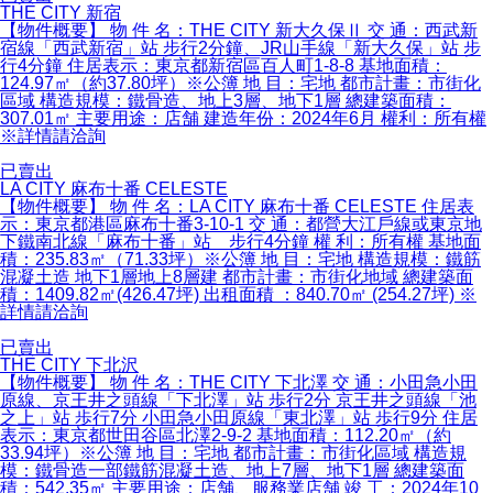
THE CITY 新宿
【物件概要】 物 件 名：THE CITY 新大久保Ⅱ 交 通：西武新
宿線「西武新宿」站 步行2分鐘、JR山手線「新大久保」站 步
行4分鐘 住居表示：東京都新宿區百人町1-8-8 基地面積：
124.97㎡（約37.80坪）※公簿 地 目：宅地 都市計畫：市街化
區域 構造規模：鐵骨造、地上3層、地下1層 總建築面積：
307.01㎡ 主要用途：店舗 建造年份：2024年6月 權利：所有權
※詳情請洽詢
已賣出
LA CITY 麻布十番 CELESTE
【物件概要】 物 件 名：LA CITY 麻布十番 CELESTE 住居表
示：東京都港區麻布十番3-10-1 交 通：都營大江戶線或東京地
下鐵南北線「麻布十番」站 步行4分鐘 權 利：所有權 基地面
積：235.83㎡（71.33坪）※公簿 地 目：宅地 構造規模：鐵筋
混凝土造 地下1層地上8層建 都市計畫：市街化地域 總建築面
積：1409.82㎡(426.47坪) 出租面積 ：840.70㎡ (254.27坪) ※
詳情請洽詢
已賣出
THE CITY 下北沢
【物件概要】 物 件 名：THE CITY 下北澤 交 通：小田急小田
原線、京王井之頭線「下北澤」站 歩行2分 京王井之頭線「池
之上」站 歩行7分 小田急小田原線「東北澤」站 歩行9分 住居
表示：東京都世田谷區北澤2-9-2 基地面積：112.20㎡（約
33.94坪）※公簿 地 目：宅地 都市計畫：市街化區域 構造規
模：鐵骨造一部鐵筋混凝土造、地上7層、地下1層 總建築面
積：542.35㎡ 主要用途：店舗、服務業店舗 竣 工：2024年10