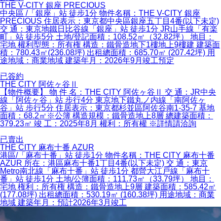
THE V-CITY 銀座 PRECIOUS
中央區 /「銀座」站 徒步1分 物件名稱：THE V-CITY 銀座
PRECIOUS 住居表示：東京都中央區銀座五丁目4番(以下未定)
交 通：東京地鐵日比谷線「銀座」站 徒歩1分 JR山手線「有楽
町」站 徒歩5分 土地/登記面積：108.52㎡（32.82坪） 地目：
宅地 權利型態：所有権 構造：鐵骨造地下1樓地上9樓建 建築面
積：780.43㎡(236.08坪) 出租總面積：685.70㎡ (207.42坪) 用
途地域：商業地域 建築年月：2026年9月竣工預定
已簽約
THE CITY 阿佐ヶ谷Ⅱ
【物件概要】 物 件 名：THE CITY 阿佐ヶ谷Ⅱ 交 通：JR中央
線「阿佐ヶ谷」站 步行4分 東京地下鐵丸ノ内線「南阿佐ヶ
谷」站 步行5分 住居表示：東京都杉並區阿佐谷南1-35-7 基地
面積：68.2㎡※公簿 構造規模：鐵骨造地上8層 總建築面積：
379.23㎡ 竣 工：2025年8月 權利：所有權 ※詳情請洽詢
已賣出
THE CITY 麻布十番 AZUR
港區/「麻布十番」站 徒歩1分 物件名稱：THE CITY 麻布十番
AZUR 所在：港區麻布十番1丁目4番(以下未定) 交 通：東京
Metro南北線「麻布十番」站 徒歩1分 都營大江戸線「麻布十
番」站 徒歩1分 土地/公簿面積：111.73㎡（33.79坪） 地目：
宅地 権利：所有権 構造：鐵骨造地上9層 建築面積：585.42㎡
(177.08坪) 出租總面積：530.19㎡ (160.38坪) 用途地域：商業
地域 建築年月：預計2026年3月竣工