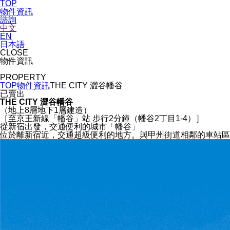
TOP
物件資訊
諮詢
中文
EN
日本語
CLOSE
物件資訊
PROPERTY
TOP
物件資訊
THE CITY 澀谷幡谷
已賣出
THE CITY 澀谷幡谷
（地上8層地下1層建造）
［至京王新線「幡谷」站 步行2分鐘（幡谷2丁目1-4）］
從新宿出發，交通便利的城市「幡谷」
位於離新宿近，交通超級便利的地方。與甲州街道相鄰的車站