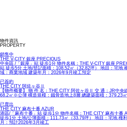
物件資訊
PROPERTY
銷售中
THE V-CITY 銀座 PRECIOUS
中央區 /「銀座」站 徒步1分 物件名稱：THE V-CITY 銀座
站 徒歩5分 土地/登記面積：108.52㎡（32.82坪） 地目：宅地 
域：商業地域 建築年月：2026年9月竣工預定
已簽約
THE CITY 阿佐ヶ谷Ⅱ
【物件概要】 物 件 名：THE CITY 阿佐ヶ谷Ⅱ 交 通：J
68.2㎡※公簿 構造規模：鐵骨造地上8層 總建築面積：379.23
已賣出
THE CITY 麻布十番 AZUR
港區/「麻布十番」站 徒歩1分 物件名稱：THE CITY 麻布十
徒歩1分 土地/公簿面積：111.73㎡（33.79坪） 地目：宅地 権利
月：預計2026年3月竣工