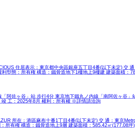
 PRECIOUS 住居表示：東京都中央區銀座五丁目4番(以下未定)
權利型態：所有権 構造：鐵骨造地下1樓地上9樓建 建築面積：780.43㎡(
R中央線「阿佐ヶ谷」站 步行4分 東京地下鐵丸ノ内線「南阿佐ヶ谷」
㎡ 竣 工：2025年8月 權利：所有權 ※詳情請洽詢
番 AZUR 所在：港區麻布十番1丁目4番(以下未定) 交 通：東京
：所有権 構造：鐵骨造地上9層 建築面積：585.42㎡(177.08坪)