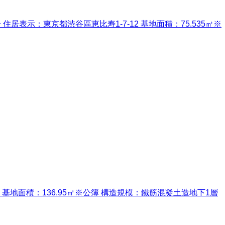
住居表示：東京都渋谷區恵比寿1-7-12 基地面積：75.535㎡※
-9 基地面積：136.95㎡※公簿 構造規模：鐵筋混凝土造地下1層