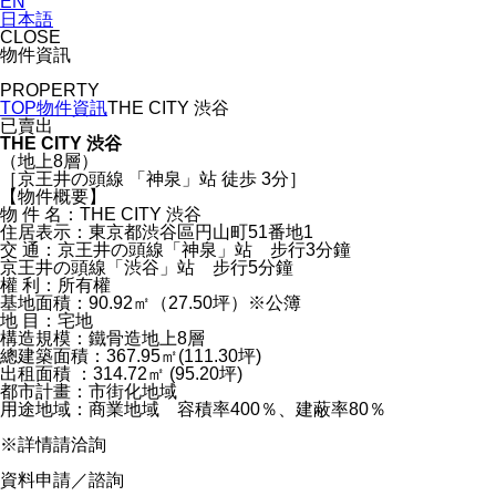
EN
日本語
CLOSE
物件資訊
PROPERTY
TOP
物件資訊
THE CITY 渋谷
已賣出
THE CITY 渋谷
（地上8層）
［京王井の頭線 「神泉」站 徒歩 3分］
【物件概要】
物 件 名：THE CITY 渋谷
住居表示：東京都渋谷區円山町51番地1
交 通：京王井の頭線「神泉」站 步行3分鐘
京王井の頭線「渋谷」站 步行5分鐘
權 利：所有權
基地面積：90.92㎡（27.50坪）※公簿
地 目：宅地
構造規模：鐵骨造地上8層
總建築面積：367.95㎡(111.30坪)
出租面積 ：314.72㎡ (95.20坪)
都市計畫：市街化地域
用途地域：商業地域 容積率400％、建蔽率80％
※詳情請洽詢
資料申請／諮詢