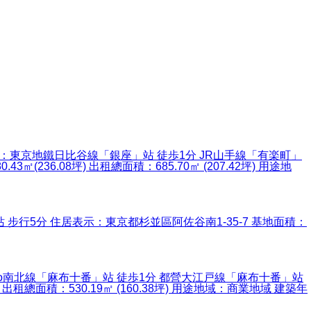
 交 通：東京地鐵日比谷線「銀座」站 徒歩1分 JR山手線「有楽町」
236.08坪) 出租總面積：685.70㎡ (207.42坪) 用途地
站 步行5分 住居表示：東京都杉並區阿佐谷南1-35-7 基地面積：
Metro南北線「麻布十番」站 徒歩1分 都營大江戸線「麻布十番」站
 出租總面積：530.19㎡ (160.38坪) 用途地域：商業地域 建築年