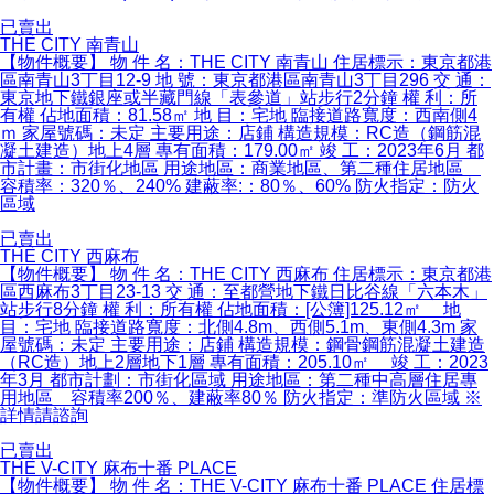
已賣出
THE CITY 南青山
【物件概要】 物 件 名：THE CITY 南青山 住居標示：東京都港
區南青山3丁目12-9 地 號：東京都港區南青山3丁目296 交 通：
東京地下鐵銀座或半藏門線「表參道」站步行2分鐘 權 利：所
有權 佔地面積：81.58㎡ 地 目：宅地 臨接道路寬度：西南側4
ｍ 家屋號碼：未定 主要用途：店鋪 構造規模：RC造（鋼筋混
凝土建造）地上4層 專有面積：179.00㎡ 竣 工：2023年6月 都
市計畫：市街化地區 用途地區：商業地區、第二種住居地區
容積率：320％、240% 建蔽率:：80％、60% 防火指定：防火
區域
已賣出
THE CITY 西麻布
【物件概要】 物 件 名：THE CITY 西麻布 住居標示：東京都港
區西麻布3丁目23-13 交 通：至都營地下鐵日比谷線「六本木」
站步行8分鐘 權 利：所有權 佔地面積：[公簿]125.12㎡ 地
目：宅地 臨接道路寬度：北側4.8m、西側5.1m、東側4.3m 家
屋號碼：未定 主要用途：店鋪 構造規模：鋼骨鋼筋混凝土建造
（RC造）地上2層地下1層 專有面積：205.10㎡ 竣 工：2023
年3月 都市計劃：市街化區域 用途地區：第二種中高層住居專
用地區 容積率200％、建蔽率80％ 防火指定：準防火區域 ※
詳情請諮詢
已賣出
THE V-CITY 麻布十番 PLACE
【物件概要】 物 件 名：THE V-CITY 麻布十番 PLACE 住居標