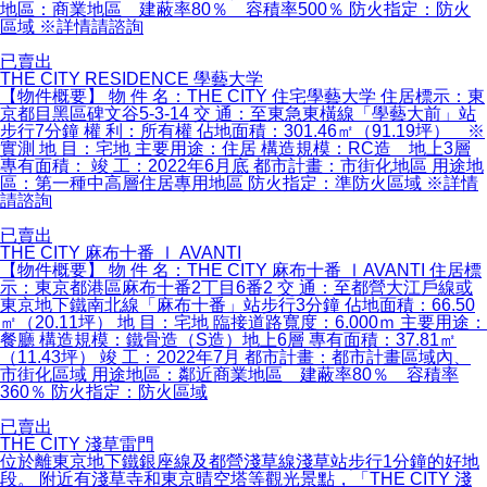
地區：商業地區 建蔽率80％ 容積率500％ 防火指定：防火
區域 ※詳情請諮詢
已賣出
THE CITY RESIDENCE 學藝大学
【物件概要】 物 件 名：THE CITY 住宅學藝大学 住居標示：東
京都目黑區碑文谷5-3-14 交 通：至東急東橫線「學藝大前」站
步行7分鐘 權 利：所有權 佔地面積：301.46㎡（91.19坪） ※
實測 地 目：宅地 主要用途：住居 構造規模：RC造 地上3層
專有面積： 竣 工：2022年6月底 都市計畫：市街化地區 用途地
區：第一種中高層住居專用地區 防火指定：準防火區域 ※詳情
請諮詢
已賣出
THE CITY 麻布十番 Ⅰ AVANTI
【物件概要】 物 件 名：THE CITY 麻布十番 ⅠAVANTI 住居標
示：東京都港區麻布十番2丁目6番2 交 通：至都營大江戶線或
東京地下鐵南北線「麻布十番」站步行3分鐘 佔地面積：66.50
㎡（20.11坪） 地 目：宅地 臨接道路寬度：6.000ｍ 主要用途：
餐廳 構造規模：鐵骨造（S造）地上6層 專有面積：37.81㎡
（11.43坪） 竣 工：2022年7月 都市計畫：都市計畫區域內、
市街化區域 用途地區：鄰近商業地區 建蔽率80％ 容積率
360％ 防火指定：防火區域
已賣出
THE CITY 淺草雷門
位於離東京地下鐵銀座線及都營淺草線淺草站步行1分鐘的好地
段。 附近有淺草寺和東京晴空塔等觀光景點，「THE CITY 淺