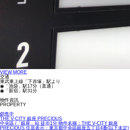
VIEW MORE
交通
東武東上線「下赤塚」駅より
◉「池袋」駅17分（直通）
◉「新宿」駅31分
物件資訊
PROPERTY
銷售中
THE V-CITY 銀座 PRECIOUS
中央區 /「銀座」站 徒步1分 物件名稱：THE V-CITY 銀座
PRECIOUS 住居表示：東京都中央區銀座五丁目4番(以下未定)