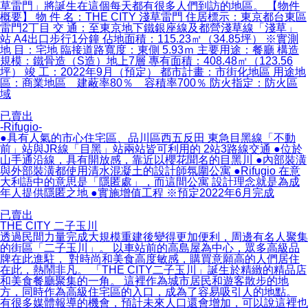
草雷門」將誕生在這個每天都有很多人們到訪的地區。 【物件
概要】 物 件 名：THE CITY 淺草雷門 住居標示：東京都台東區
雷門2丁目 交 通：至東京地下鐵銀座線及都營淺草線「淺草」
站 A4出口步行1分鐘 佔地面積：115.23㎡（34.85坪） ※實測
地 目：宅地 臨接道路寬度：東側 5.93ｍ 主要用途：餐廳 構造
規模：鐵骨造（S造）地上7層 專有面積：408.48㎡（123.56
坪） 竣 工：2022年9月（預定） 都市計畫：市街化地區 用途地
區：商業地區 建蔽率80％ 容積率700％ 防火指定：防火區
域
已賣出
-Rifugio-
●具有人氣的市心住宅區、品川區西五反田 東急目黑線「不動
前」站與JR線「目黑」站兩站皆可利用的 2站3路線交通 ●位於
山手通沿線，具有開放感，靠近以櫻花聞名的目黑川 ●內部裝潢
與外部裝潢都使用清水混凝土的設計師氛圍公寓 ●Rifugio 在意
大利語中的意思是「隱匿處」，而這間公寓 設計理念就是為成
年人提供隱匿之地 ●實施增值工程 ※預定2022年6月完成
已賣出
THE CITY 二子玉川
透過民間力量完成大規模重建後變得更加便利，周邊有名人聚集
的街區「二子玉川」。 以車站前的高島屋為中心，眾多高級品
牌在此進駐， 對時尚和美食高度敏感，購買意願高的人們居住
在此，熱鬧非凡。 「THE CITY二子玉川」誕生於精緻的精品店
和美食餐廳聚集的一角。 這裡作為城市居民和遊客散步的地
方，同時作為高級住宅區的入口，成為了容易吸引人的地點。
有很多媒體報導的機會，預計未來人口還會增加，可以說這裡也