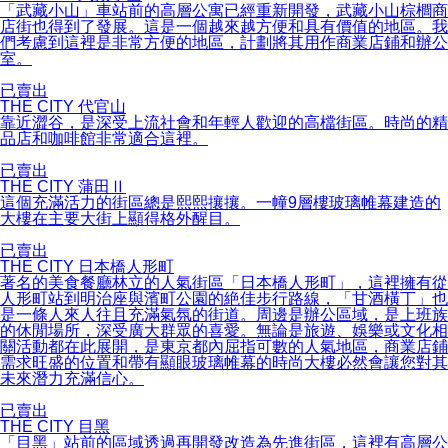
「武藏小山」車站前的高層公寓已經重新開發，武藏小山棕櫚商
店街也得到了發展。這是一個越來越方便和具有價值的地區。我
們考慮到這裡是非常方便的地區，計劃將其用作商業店鋪和辦公
室。
已賣出
THE CITY 代官山
靠近澀谷，是深受上流社會和年輕人歡迎的高檔街區。時尚的精
品店和咖啡館非常適合這裡。
已賣出
THE CITY 蒲田Ⅱ
這個充滿活力的街區總是熙熙攘攘。一幢9層樓玻璃帷幕建造的
大樓在主要大街上顯得格外醒目。
已賣出
THE CITY 日本橋人形町
著名的美食餐廳林立的人氣街區「日本橋人形町」，這裡擁有從
人形町站到明治座與濱町公園的絶佳步行路線，「甘酒橫丁」也
是一條人來人往且充滿氣氛的街道。周邊是辦公區域，是上班族
的休閒場所，深受廣大群眾的喜愛。無論是旅遊、娛樂或文化相
關活動都在此展開，是東京都內屈指可數的人氣地區，商業店鋪
需求旺盛的位置和帶有顯眼玻璃帷幕的時尚大樓必然會讓您對其
未來潛力充滿信心。
已賣出
THE CITY 目黑
「目黑」站前的區域透過再開發改造為先進街區，這裡有高層公