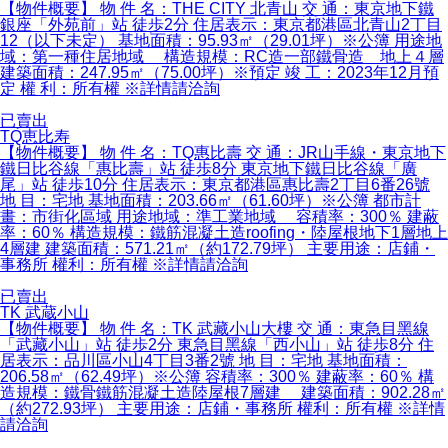
【物件概要】 物 件 名：THE CITY 北青山 交 通：東京地下鐵
銀座「外苑前」站 徒歩2分 住居表示：東京都港區北青山2丁目
12（以下未定） 基地面積：95.93㎡（29.01坪）※公簿 用途地
域：第一種住居地域 構造規模：RC造一部鐵骨造 地上４層
建築面積：247.95㎡（75.00坪）※預定 竣 工：2023年12月預
定 權 利：所有權 ※詳情請洽詢
已賣出
TQ恵比寿
【物件概要】 物 件 名：TQ惠比壽 交 通：JR山手線・東京地下
鐵日比谷線「惠比壽」站 徒歩8分 東京地下鐵日比谷線「廣
尾」站 徒歩10分 住居表示：東京都港區惠比壽2丁目6番26號
地 目：宅地 基地面積：203.66㎡（61.60坪）※公簿 都市計
畫：市街化區域 用途地域：準工業地域 容積率：300％ 建蔽
率：60％ 構造規模：鐵筋混凝土造roofing・陸屋根地下1層地上
4層建 建築面積：571.21㎡（約172.79坪） 主要用途：店鋪・
事務所 權利：所有權 ※詳情請洽詢
已賣出
TK 武蔵小山
【物件概要】 物 件 名：TK 武藏小山大樓 交 通：東急目黑線
「武藏小山」站 徒歩2分 東急目黑線「西小山」站 徒歩8分 住
居表示：品川區小山4丁目3番2號 地 目：宅地 基地面積：
206.58㎡（62.49坪）※公簿 容積率：300％ 建蔽率：60％ 構
造規模：鐵骨鐵筋混凝土造陸屋根7層建 建築面積：902.28㎡
（約272.93坪） 主要用途：店鋪・事務所 權利：所有權 ※詳情
請洽詢