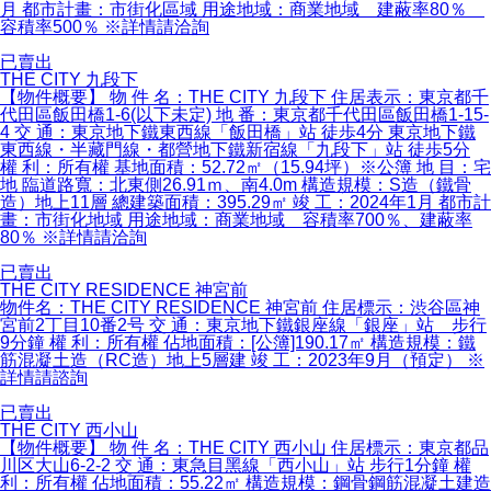
月 都市計畫：市街化區域 用途地域：商業地域 建蔽率80％
容積率500％ ※詳情請洽詢
已賣出
THE CITY 九段下
【物件概要】 物 件 名：THE CITY 九段下 住居表示：東京都千
代田區飯田橋1-6(以下未定) 地 番：東京都千代田區飯田橋1-15-
4 交 通：東京地下鐵東西線「飯田橋」站 徒歩4分 東京地下鐵
東西線・半藏門線・都營地下鐵新宿線「九段下」站 徒歩5分
權 利：所有權 基地面積：52.72㎡（15.94坪）※公簿 地 目：宅
地 臨道路寬：北東側26.91ｍ、南4.0m 構造規模：S造（鐵骨
造）地上11層 總建築面積：395.29㎡ 竣 工：2024年1月 都市計
畫：市街化地域 用途地域：商業地域 容積率700％、建蔽率
80％ ※詳情請洽詢
已賣出
THE CITY RESIDENCE 神宮前
物件名：THE CITY RESIDENCE 神宮前 住居標示：渋谷區神
宮前2丁目10番2号 交 通：東京地下鐵銀座線「銀座」站 步行
9分鐘 權 利：所有權 佔地面積：[公簿]190.17㎡ 構造規模：鐵
筋混凝土造（RC造）地上5層建 竣 工：2023年9月（預定） ※
詳情請諮詢
已賣出
THE CITY 西小山
【物件概要】 物 件 名：THE CITY 西小山 住居標示：東京都品
川区大山6-2-2 交 通：東急目黑線「西小山」站 步行1分鐘 權
利：所有權 佔地面積：55.22㎡ 構造規模：鋼骨鋼筋混凝土建造