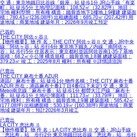
交 通：東京地鐵日比谷線「銀座」站 徒歩1分 JR山手線「有楽
町」站 徒歩5分 土地/登記面積：108.52㎡（32.82坪） 地目：
宅地 權利型態：所有権 構造：鐵骨造地下1樓地上9樓建 建築面
積：780.43㎡(236.08坪) 出租總面積：685.70㎡ (207.42坪) 用
途地域：商業地域 建築年月：2026年9月竣工預定
已簽約
THE CITY 阿佐ヶ谷Ⅱ
【物件概要】 物 件 名：THE CITY 阿佐ヶ谷Ⅱ 交 通：JR中央
線「阿佐ヶ谷」站 步行4分 東京地下鐵丸ノ内線「南阿佐ヶ
谷」站 步行5分 住居表示：東京都杉並區阿佐谷南1-35-7 基地
面積：68.2㎡※公簿 構造規模：鐵骨造地上8層 總建築面積：
379.23㎡ 竣 工：2025年8月 權利：所有權 ※詳情請洽詢
已賣出
THE CITY 麻布十番 AZUR
港區/「麻布十番」站 徒歩1分 物件名稱：THE CITY 麻布十番
AZUR 所在：港區麻布十番1丁目4番(以下未定) 交 通：東京
Metro南北線「麻布十番」站 徒歩1分 都營大江戸線「麻布十
番」站 徒歩1分 土地/公簿面積：111.73㎡（33.79坪） 地目：
宅地 権利：所有権 構造：鐵骨造地上9層 建築面積：585.42㎡
(177.08坪) 出租總面積：530.19㎡ (160.38坪) 用途地域：商業
地域 建築年月：預計2026年3月竣工
已賣出
LA CITY 恵比寿 Ⅱ
【物件概要】 物 件 名：LA CITY 恵比寿 Ⅱ 交 通：JR山手線
「恵比寿」站 步行2分 東京地鐵日比谷線「恵比寿」站 歩行