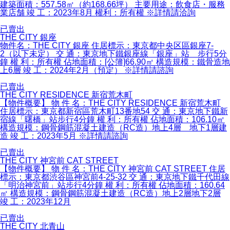
建築面積：557.58㎡（約168.66坪） 主要用途：飲食店・服務
業店舗 竣 工：2023年8月 權利：所有權 ※詳情請洽詢
已賣出
THE CITY 銀座
物件名：THE CITY 銀座 住居標示：東京都中央区區銀座7-
2（以下未定） 交 通：東京地下鐵銀座線「銀座」站 步行5分
鐘 權 利：所有權 佔地面積：[公簿]66.90㎡ 構造規模：鐵骨造地
上6層 竣 工：2024年2月（預定） ※詳情請諮詢
已賣出
THE CITY RESIDENCE 新宿荒木町
【物件概要】 物 件 名：THE CITY RESIDENCE 新宿荒木町
住居標示：東京都新宿區荒木町13番地54 交 通：東京地下鐵新
宿線「曙橋」站步行4分鐘 權 利：所有權 佔地面積：106.10㎡
構造規模：鋼骨鋼筋混凝土建造（RC造）地上4層 地下1層建
造 竣 工：2023年5月 ※詳情請諮詢
已賣出
THE CITY 神宮前 CAT STREET
【物件概要】 物 件 名：THE CITY 神宮前 CAT STREET 住居
標示：東京都渋谷區神宮前4-25-32 交 通：東京地下鐵千代田線
「明治神宮前」站步行4分鐘 權 利：所有權 佔地面積：160.64
㎡ 構造規模：鋼骨鋼筋混凝土建造（RC造）地上2層地下2層
竣 工：2023年12月
已賣出
THE CITY 北青山