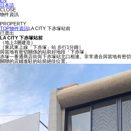
EN
日本語
CLOSE
物件資訊
PROPERTY
TOP
物件資訊
LA CITY 下赤塚站前
已賣出
LA CITY 下赤塚站前
（地上3層建造）
［東武東上線「下赤塚」站 步行1分鐘］
與當地有密切關係的站前好地段「下赤塚」
赤塚一番通商店街與下赤塚站北口相連。非常適合與當地有密切
關聯的店鋪進駐的站前絕佳位置。