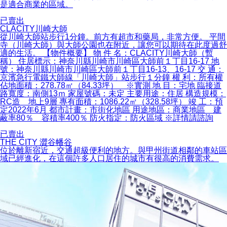
是適合商業的區域。
已賣出
CLACITY川崎大師
從川崎大師站步行1分鐘。前方有超市和藥局，非常方便。 平間
寺（川崎大師）與大師公園也在附近，讓您可以期待在此度過舒
適的生活。 【物件概要】 物 件 名：CLACITY川崎大師（暫
稱） 住居標示：神奈川縣川崎市川崎區大師前１丁目16-17 地
號：神奈川縣川崎市川崎區大師前１丁目16-13、16-17 交 通：
京濱急行電鐵大師線「川崎大師」站步行１分鐘 權 利：所有權
佔地面積：278.78㎡（84.33坪） ※實測 地 目：宅地 臨接道
路寬度：南側13ｍ 家屋號碼：未定 主要用途：住居 構造規模：
RC造 地上9層 專有面積：1086.22㎡（328.58坪） 竣 工：預
定2022年6月 都市計畫：市街化地區 用途地區：商業地區 建
蔽率80％ 容積率400％ 防火指定：防火區域 ※詳情請諮詢
已賣出
THE CITY 澀谷幡谷
位於離新宿近，交通超級便利的地方。與甲州街道相鄰的車站區
域已經進化，在這個許多人口居住的城市有很高的消費需求。