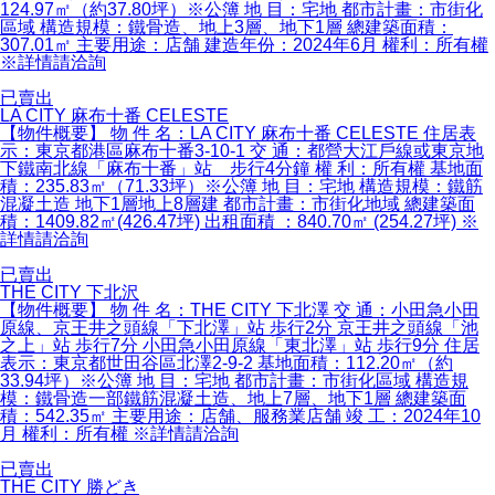
124.97㎡（約37.80坪）※公簿 地 目：宅地 都市計畫：市街化
區域 構造規模：鐵骨造、地上3層、地下1層 總建築面積：
307.01㎡ 主要用途：店舗 建造年份：2024年6月 權利：所有權
※詳情請洽詢
已賣出
LA CITY 麻布十番 CELESTE
【物件概要】 物 件 名：LA CITY 麻布十番 CELESTE 住居表
示：東京都港區麻布十番3-10-1 交 通：都營大江戶線或東京地
下鐵南北線「麻布十番」站 步行4分鐘 權 利：所有權 基地面
積：235.83㎡（71.33坪）※公簿 地 目：宅地 構造規模：鐵筋
混凝土造 地下1層地上8層建 都市計畫：市街化地域 總建築面
積：1409.82㎡(426.47坪) 出租面積 ：840.70㎡ (254.27坪) ※
詳情請洽詢
已賣出
THE CITY 下北沢
【物件概要】 物 件 名：THE CITY 下北澤 交 通：小田急小田
原線、京王井之頭線「下北澤」站 歩行2分 京王井之頭線「池
之上」站 歩行7分 小田急小田原線「東北澤」站 歩行9分 住居
表示：東京都世田谷區北澤2-9-2 基地面積：112.20㎡（約
33.94坪）※公簿 地 目：宅地 都市計畫：市街化區域 構造規
模：鐵骨造一部鐵筋混凝土造、地上7層、地下1層 總建築面
積：542.35㎡ 主要用途：店舗、服務業店舗 竣 工：2024年10
月 權利：所有權 ※詳情請洽詢
已賣出
THE CITY 勝どき