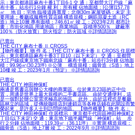
示：東京都港區麻布十番1丁目6-1 交 通：至都營大江戶線「麻
布十番」站步行1分鐘 權 利：所有權 佔地面積：[公簿]157.78
㎡ 地 目：宅地 臨接道路寬度：北側30m 家屋號碼：未定 主
要用途：餐廳或服務性質店鋪 構造規模：鋼筋混凝土造（RC
造）地上10層 專有面積：746.61㎡ 竣 工：2023年2月 都市計
畫：市街化地區 用途地區：商業地區 容積率500％ 建蔽率
100％（防火放寬） 防火指定：防火區域 ※詳情請諮詢
已賣出
THE CITY 麻布十番 Ⅱ CROSS
【物件概要】 物 件 名：THE CITY 麻布十番 Ⅱ CROSS 住居標
示：東京都港區麻布十番3丁目10（以下未定） 交 通：至都營
大江戶線或東京地下鐵南北線「麻布十番」站步行3分鐘 佔地面
積：99.96㎡(30.23坪) ※公簿 構造規模：鐵骨造（S造）地上
10樓 竣 工：2023年1月（預定） ※詳情請諮詢
已賣出
THE CITY 神田神保町
兩邊是舊書店與辦公大樓的商業區。位於東京23區的正中位
置，周邊是世界上最大規模的二手書店區。 由於交通便利，這
是一個對於辦公室需求極高的地區。 此外，由於這裡也是餐廳
區林立的區域，從傳統咖啡店到連鎖店等各種店鋪在此開設而繁
榮起來，是許多人士到訪問的地區。 【物件概要】 物 件 名：
THE CITY 神田神保町 住居標示：東京都千代田區神田神保町2
丁目(以下未定) 交 通：東京地下鐵半藏門線「神保町」站 步
行２分鐘 佔地面積：119.39㎡（36.11坪） ※實測 構造規模：
鐵骨造（S造）地上7層 竣 工：2022年9月 ※詳情請諮詢