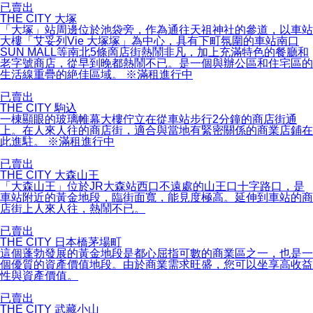
已賣出
THE CITY 大塚
「大塚」站周邊位於池袋旁，作為通往天祖神社的參道，以車站
大樓「艾妥列Vie 大塚塚」為中心，具有下町氛圍的車站南口
SUN MALL等南北5條啇店街熱鬧非凡，加上充滿特色的餐廳和
老字號商店，從早到晚都熱鬧不已。是一個與辦公區和住宅區的
生活線重疊的絶佳區域。 ※滿租進行中
已賣出
THE CITY 駒込
一棟顯眼的玻璃帷幕大樓佇立在從車站步行2分鐘的商店街通
上。在人來人往的商店街，適合與當地有緊密關係的商業店鋪在
此進駐。 ※滿租進行中
已賣出
THE CITY 大森山王
「大森山王」位於JR大森站西口不遠處的山王口十字路口，是
車站附近的黃金地段，臨街面寬，能見度極高。延伸到車站的商
店街上人來人往，熱鬧不已。
已賣出
THE CITY 日本橋茅場町
這個蓬勃發展的黃金地段是都心屈指可數的商業區之一，也是一
個優質的資產價值地段。由於商業需求旺盛，您可以坐享高收益
性與資產價值。
已賣出
THE CITY 武藏小山