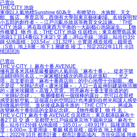
已賣出
THE CITY 池袋
東側以人氣地標Sunshine 60為主，有瞭望台、水族館、天文
館、飯店、專賣店等，西側有大學與東京藝術劇場、名偵探明智
小五郎的創作者－－江戶川亂步故居等教育文化設施。「THE
CITY 池袋」將在取得東西方平衡的一大副都心池袋誕生。 【物
件概要】 物 件 名：THE CITY 池袋 住居標示：東京都豐島區東
池袋1丁目14番(以下未定) 交 通：JR山手線「池袋」站步行3分
鐘 佔地面積：103.54㎡（31.32坪）※實測 構造規模：鐵骨造
（S造）地上8層・地下１層建造 竣 工：預定2022年11月 ※詳
情請諮詢
已賣出
THE V-CITY Ⅰ 麻布十番 AVENUE
擁有眾多米其林星級餐廳的人氣街區「麻布十番」。 從老字號
店鋪到時尚名店，一家家櫛比鱗次的商店在此進駐。 「光之
塔」在主要街道「麻布十番商店街」的中心地帶十分顯眼。 概
念是從「光輝紀念碑＜盧米埃爾＞」入口一直延伸到建築物頂層
的＜盧米埃爾塔＞高聳入雲霄。 照亮麻布十番主要街道的的
「光輝紀念碑」。 每層樓都有一個很棒的露台，您可以在那裡
感受新鮮空氣，這個露台的空間設計也考慮到自然光和讓人感受
到微風的空間。 進化後成為最先進的「THE CITY」， 將成為
改變麻布十番街區的全新紀念碑。 【物件概要】 物 件 名：
THE V-CITY 麻布十番 AVENUE 住居標示：東京都港區麻布十
番2丁目 交 通：至都營大江戶線或東京地下鐵南北線「麻布十
番」站步行2分鐘 佔地面積：165.01㎡（49.91坪） 臨接道路寬
度：6.000ｍ 主要用途：餐廳 構造規模：鐵骨造 地上8層 竣
工：2022年10月 都市計畫：都市計畫區域內、市街化區域 用途