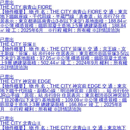
已賣出
THE CITY 南青山 FIORE
【物件概要】 物 件 名：THE CITY 南青山 FIORE 交 通：東京
地下鐵銀座線・千代田線・半蔵門線「表参道」站 步行7分 住
居表示：東京都港區南青山3-8(以下未定) 基地面積：188.84㎡
※公簿 構造規模：鐵筋混凝土造地上5層 總建築面積：188.84
㎡ 竣 工：2025年6月 ※行程 權利：所有權 ※詳情請洽詢
已賣出
THE CITY 笹塚Ⅱ
【物件概要】 物 件 名：THE CITY 笹塚Ⅱ 交 通：京王線・京
王新線「笹塚」站 步行4分 住居表示：東京都渋谷區笹塚3-5(以
下未定) 基地面積：97.05㎡※公簿 構造規模：鐵筋混凝土造地
上9層 總建築面積：502.44㎡ 竣 工：2024年9月 權利：所有權
※詳情請洽詢
已賣出
THE CITY 神宮前 EDGE
【物件概要】 物 件 名：THE CITY 神宮前 EDGE 交 通：東京
地下鐵千代田線・副都心線「明治神宮前（原宿）」站 步行6分
JR山手線「原宿」站 步行8分 住居表示：東京都渋谷区神宮前3
丁目20番(以下未定) 基地面積：109.09㎡※公簿 構造規模：鐵
筋混凝土造地上3層 總建築面積：166.86㎡ 竣 工：2025年8
月 ※行程 權利：所有權 ※詳情請洽詢
已賣出
THE CITY 北青山Ⅱ
【物件概要】 物 件 名：THE CITY 北青山Ⅱ 交 通：東京地下