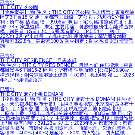
已賣出
THE CITY 芝公園
【物件概要】 物 件 名：THE CITY 芝公園 住居標示：東京都港
區芝3丁目18 交 通：至都營三田線「芝公園」站步行2分鐘 權
利：所有權 佔地面積：99.08㎡ 地 目：宅地 臨接道路寬度：北
側5.38ｍ 家屋號碼：未定 主要用途：餐廳或服務性店鋪 構造規
模：鐵骨造（S造）地上6層 專有面積：340.54㎡ 竣 工：
2023年3月 都市計畫：市街化地區 用途地區：鄰近商業地區
容積率322.8％、建蔽率100％ 防火指定：防火區域 ※詳情請諮
詢
已賣出
THE CITY RESIDENCE 目黒本町
物 件 名：THE CITY RESIDENCE 目黒本町 住居標示：東京
都目黒區6丁目16-2 權 利：所有權 佔地面積：[公簿]405.90㎡
構造規模：鋼骨鋼筋混凝土建造（RC造）地上4層 竣 工：2023
年3月 ※詳情請諮詢
已賣出
THE CITY 麻布十番 DOMANI
【物件概要】 物 件 名：THE CITY 麻布十番 DOMANI 住居標
示：東京都港區麻布十番1丁目4-3 地名地號: 東京都港區麻布十
番1丁目4番9 交 通：從都營大江戶線或東京地下鐵南北線
「麻布十番」7號出口步行1分鐘 佔地面積：88.83㎡ 地 目：宅
地 臨接道路寬度：10.1ｍ 主要用途：餐廳 構造規模：鐵骨造地
上7層 專有面積：391.23㎡ 竣 工：2023年6月 都市計畫：都市
計畫區域內、市街化區域 用途地區：商業地區、鄰近商業地區
容積率：400% (500%) 建蔽率:：80％ 防火指定：防火區域