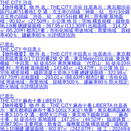
THE CITY 渋谷
【物件概要】 物 件 名：THE CITY 渋谷 住居表示：東京都渋谷
區円山町51番地1 交 通：京王井の頭線「神泉」站 步行3分鐘
京王井の頭線「渋谷」站 步行5分鐘 權 利：所有權 基地面
積：90.92㎡（27.50坪）※公簿 地 目：宅地 構造規模：鐵骨造
地上8層 總建築面積：367.95㎡(111.30坪) 出租面積 ：314.72
㎡ (95.20坪) 都市計畫：市街化地域 用途地域：商業地域 容積
率400％、建蔽率80％ ※詳情請洽詢
已賣出
THE CITY 中目黒Ⅱ
【物件概要】 物 件 名：THE CITY 中目黒Ⅱ 住居表示：東京都
目黒區青葉台1丁目30番2號 交 通：東京Metro日比谷線, 東急東
横線 「中目黒」站 徒歩5分 東急東横線 「代官山」站 徒歩10分
權 利：所有權 基地面積：143.40㎡（43.47坪）※公簿 地 目：
宅地 構造規模：鐵筋混凝土造地上5層 總建築面積：322.98㎡
(97.70坪) 出租面積 ：293.01㎡ (88.63坪) 都市計畫：市街化區
域 用途地域：商業地域 容積率500％、建蔽率80％ 防火指定:
防火地域 ※詳情請洽詢
已賣出
THE CITY 麻布十番 LIBERTA
【物件概要】 物 件 名：THE CITY 麻布十番 LIBERTA 住居表
示：東京都港區麻布十番3-10(以下未定) 地番：東京都港區麻布
十番3-10-5 交 通：都營大江戶線・東京地下鐵南北線 「麻布
十番」站 徒歩4分 基地面積：147.20㎡（44.52坪） 臨道路寬：
北側7.90ｍ 主要用途：飲食店、服務業店舗 構造規模：鐵骨造
地上10層建 建築面積：802.87㎡（242.87坪） 竣 工：2024年6