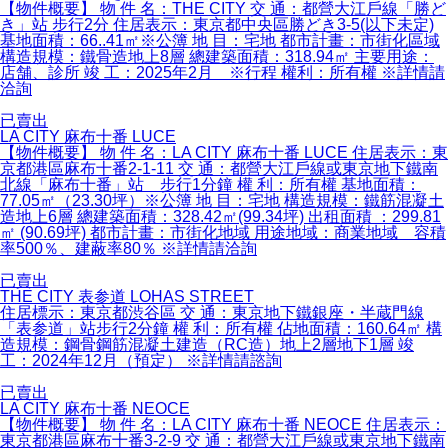
【物件概要】 物 件 名：THE CITY 交 通：都營大江戶線「勝ど
き」站 步行2分 住居表示：東京都中央區勝どき3-5(以下未定)
基地面積：66..41㎡※公簿 地 目：宅地 都市計畫：市街化區域
構造規模：鐵骨造地上8層 總建築面積：318.94㎡ 主要用途：
店舗、診所 竣 工：2025年2月 ※行程 權利：所有權 ※詳情請
洽詢
已賣出
LA CITY 麻布十番 LUCE
【物件概要】 物 件 名：LA CITY 麻布十番 LUCE 住居表示：東
京都港區麻布十番2-1-11 交 通：都營大江戶線或東京地下鐵南
北線「麻布十番」站 步行1分鐘 權 利：所有權 基地面積：
77.05㎡（23.30坪）※公簿 地 目：宅地 構造規模：鐵筋混凝土
造地上6層 總建築面積：328.42㎡(99.34坪) 出租面積 ：299.81
㎡ (90.69坪) 都市計畫：市街化地域 用途地域：商業地域 容積
率500％、建蔽率80％ ※詳情請洽詢
已賣出
THE CITY 表参道 LOHAS STREET
住居標示：東京都渋谷區 交 通：東京地下鐵銀座・半蔵門線
「表参道」站步行2分鐘 權 利：所有權 佔地面積：160.64㎡ 構
造規模：鋼骨鋼筋混凝土建造（RC造）地上2層地下1層 竣
工：2024年12月（預定） ※詳情請諮詢
已賣出
LA CITY 麻布十番 NEOCE
【物件概要】 物 件 名：LA CITY 麻布十番 NEOCE 住居表示：
東京都港區麻布十番3-2-9 交 通：都營大江戶線或東京地下鐵南