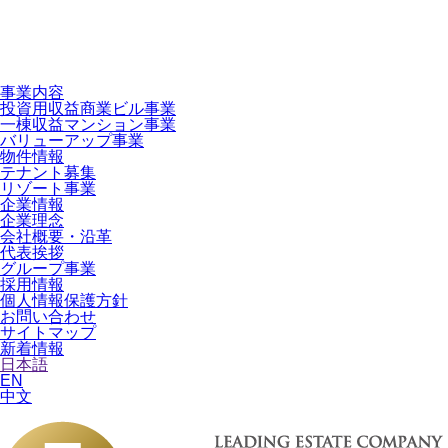
事業内容
投資用収益商業ビル事業
一棟収益マンション事業
バリューアップ事業
物件情報
テナント募集
リゾート事業
企業情報
企業理念
会社概要・沿革
代表挨拶
グループ事業
採用情報
個人情報保護方針
お問い合わせ
サイトマップ
新着情報
日本語
EN
中文