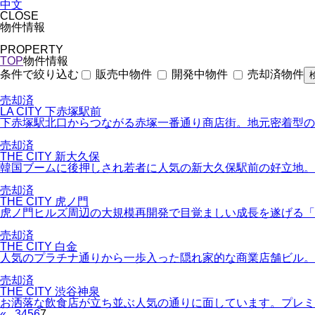
中文
CLOSE
物件情報
PROPERTY
TOP
物件情報
販売中物件
開発中物件
売却済物件
条件で絞り込む
売却済
LA CITY 下赤塚駅前
下赤塚駅北口からつながる赤塚一番通り商店街。地元密着型の
売却済
THE CITY 新大久保
韓国ブームに後押しされ若者に人気の新大久保駅前の好立地。
売却済
THE CITY 虎ノ門
虎ノ門ヒルズ周辺の大規模再開発で目覚ましい成長を遂げる「
売却済
THE CITY 白金
人気のプラチナ通りから一歩入った隠れ家的な商業店舗ビル。
売却済
THE CITY 渋谷神泉
お洒落な飲食店が立ち並ぶ人気の通りに面しています。プレミ
«
...
3
4
5
6
7