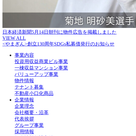
日本経済新聞5月14日朝刊に物件広告を掲載しました
VIEW ALL
<やまぎん>創立130周年SDGs私募債発行のお知らせ
事業内容
投資用収益商業ビル事業
一棟収益マンション事業
バリューアップ事業
物件情報
テナント募集
不動産小口化商品
企業情報
企業理念
会社概要・沿革
代表挨拶
グループ事業
採用情報