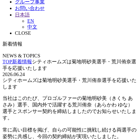
グループ事業
お問い合わせ
日本語
EN
中文
CLOSE
新着情報
NEWS & TOPICS
TOP
新着情報
シティホームズは菊地明砂美選手・荒川侑奈選
手を応援いたします
2026.06.24
シティホームズは菊地明砂美選手・荒川侑奈選手を応援いた
します
当社はこのたび、プロゴルファーの菊地明砂美（きくち あ
さみ）選手、国内外で活躍する荒川侑奈（あらかわ ゆな）
選手とスポンサー契約を締結しましたのでお知らせいたしま
す。
常に高い目標を掲げ、自らの可能性に挑戦し続ける両選手の
姿勢に共感し、今回の契約締結が実現いたしました。