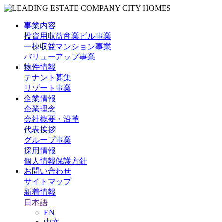
事業内容
投資用収益商業ビル事業
一棟収益マンション事業
バリューアップ事業
物件情報
テナント募集
リゾート事業
企業情報
企業理念
会社概要・沿革
代表挨拶
グループ事業
採用情報
個人情報保護方針
お問い合わせ
サイトマップ
新着情報
日本語
EN
中文